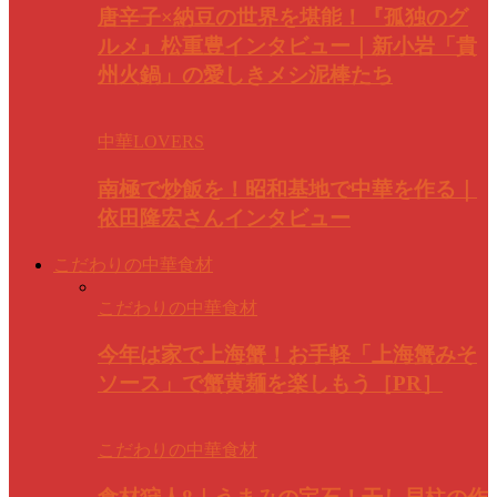
唐辛子×納豆の世界を堪能！『孤独のグ
ルメ』松重豊インタビュー｜新小岩「貴
州火鍋」の愛しきメシ泥棒たち
中華LOVERS
南極で炒飯を！昭和基地で中華を作る｜
依田隆宏さんインタビュー
こだわりの中華食材
こだわりの中華食材
今年は家で上海蟹！お手軽「上海蟹みそ
ソース」で蟹黄麺を楽しもう［PR］
こだわりの中華食材