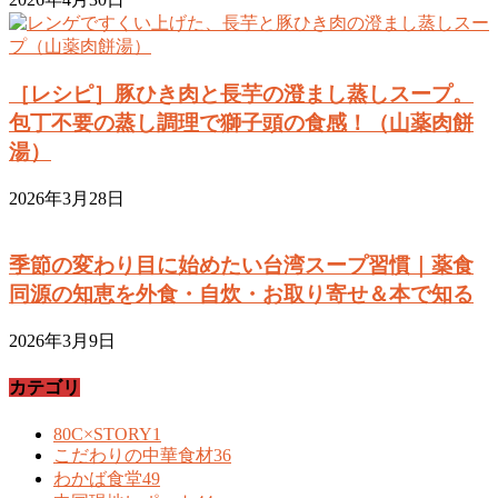
［レシピ］豚ひき肉と長芋の澄まし蒸しスープ。
包丁不要の蒸し調理で獅子頭の食感！（山薬肉餅
湯）
2026年3月28日
季節の変わり目に始めたい台湾スープ習慣｜薬食
同源の知恵を外食・自炊・お取り寄せ＆本で知る
2026年3月9日
カテゴリ
80C×STORY
1
こだわりの中華食材
36
わかば食堂
49