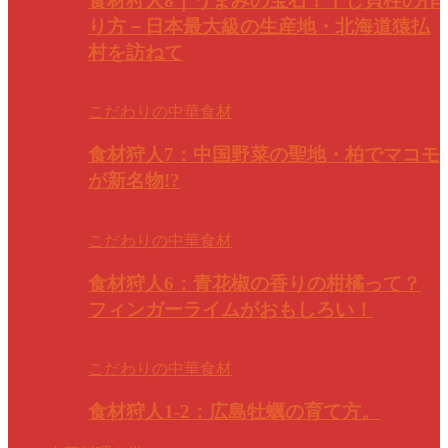
食材狩人8｜うまみの宝石！干し貝柱の作
り方－日本最大級の生産地・北海道猿払
村を訪ねて
こだわりの中華食材
食材狩人7：中国野菜の聖地・柏でマコモ
が新名物!?
こだわりの中華食材
食材狩人6：青花椒の香りの柑橘って？
フィンガーライムがおもしろい！
こだわりの中華食材
食材狩人1-2：広島牡蠣の育て方。