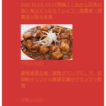
THE BLUE FEST開催｜これから日本の
海と食はどうなる？シェフ・漁業者・消
費者が語る未来
中華LOVERS
麻辣連盟主催「麻辣グランプリ」で、古
樹軒オリジナル麻婆豆腐がグランプリ受
賞
中華LOVERS