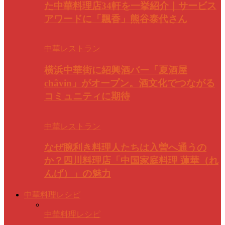
た中華料理店34軒を一挙紹介｜サービス
アワードに「飄香」熊谷泰代さん
中華レストラン
横浜中華街に紹興酒バー「夏酒屋
châvin」がオープン。酒文化でつながる
コミュニティに期待
中華レストラン
なぜ腕利き料理人たちは入曽へ通うの
か？四川料理店「中国家庭料理 蓮華（れ
んげ）」の魅力
中華料理レシピ
中華料理レシピ