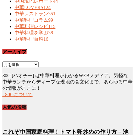
中国現地レポート
44
中華LOVERS
124
中華レストラン
351
中華料理コラム
99
中華料理レシピ
115
中華料理を学ぶ
38
中華料理百科
16
アーカイブ
ア
ー
80C [ハオチー] は中華料理がわかるWEBメディア。気軽な
カ
中華ランチからディープな現地の食文化まで、あらゆる中華
イ
の情報がここに！
ブ
- 80Cについて
人気の投稿
これぞ中国家庭料理！トマト卵炒めの作り方－池