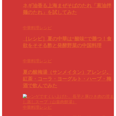
ネギ油香る上海まぜそばのたれ「葱油拌
麺のたれ」を試してみた
中華料理レシピ
［レシピ］夏の中華は“酸味”で勝つ！食
欲をそそる酢と発酵野菜の中国料理
中華料理レシピ
夏の酸梅湯（サンメイタン）アレンジ。
紅茶・コーラ・ヨーグルト・ハーブ・梅
酒で飲んでみた
中華料理レシピ