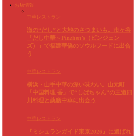
お店情報
中華レストラン
海の“だし”と大地のさつまいも。市ヶ谷
「だし中華～Pinzhen’s（ピンジェン
ズ）」で福建華僑のソウルフードに出合
う
中華レストラン
横浜・山手中華の深い味わい。山元町
「中国料理 香」で“しばちゃん”の王道四
川料理と薬膳中華に出会う
中華レストラン
『ミシュランガイド東京2026』に選ばれ