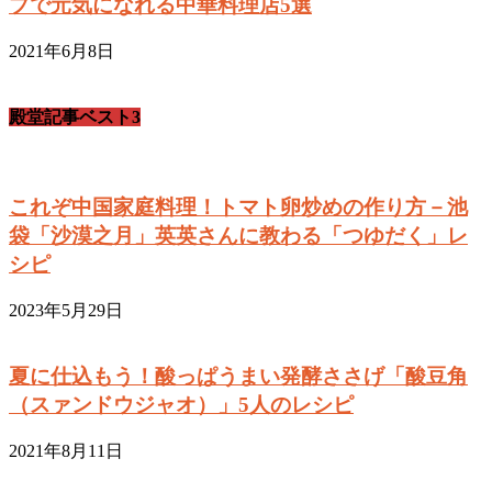
プで元気になれる中華料理店5選
2021年6月8日
殿堂記事ベスト3
これぞ中国家庭料理！トマト卵炒めの作り方－池
袋「沙漠之月」英英さんに教わる「つゆだく」レ
シピ
2023年5月29日
夏に仕込もう！酸っぱうまい発酵ささげ「酸豆角
（スァンドウジャオ）」5人のレシピ
2021年8月11日