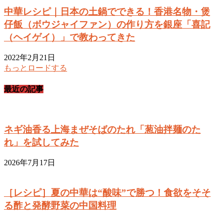
中華レシピ｜日本の土鍋でできる！香港名物・煲
仔飯（ボウジャイファン）の作り方を銀座「喜記
（ヘイゲイ）」で教わってきた
2022年2月21日
もっとロードする
最近の記事
ネギ油香る上海まぜそばのたれ「葱油拌麺のた
れ」を試してみた
2026年7月17日
［レシピ］夏の中華は“酸味”で勝つ！食欲をそそ
る酢と発酵野菜の中国料理