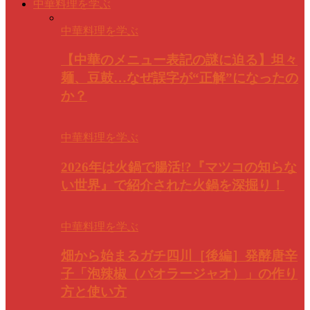
中華料理を学ぶ
中華料理を学ぶ
【中華のメニュー表記の謎に迫る】坦々
麺、豆鼓…なぜ誤字が“正解”になったの
か？
中華料理を学ぶ
2026年は火鍋で腸活!?『マツコの知らな
い世界』で紹介された火鍋を深掘り！
中華料理を学ぶ
畑から始まるガチ四川［後編］発酵唐辛
子「泡辣椒（パオラージャオ）」の作り
方と使い方