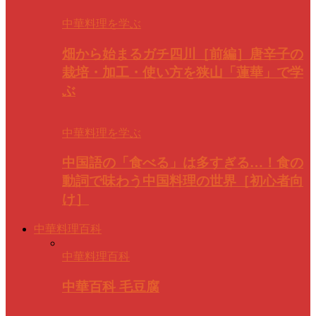
中華料理を学ぶ
畑から始まるガチ四川［前編］唐辛子の
栽培・加工・使い方を狭山「蓮華」で学
ぶ
中華料理を学ぶ
中国語の「食べる」は多すぎる…！食の
動詞で味わう中国料理の世界［初心者向
け］
中華料理百科
中華料理百科
中華百科 毛豆腐