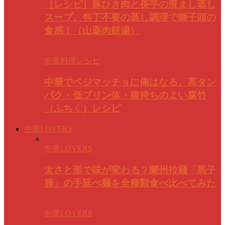
［レシピ］豚ひき肉と長芋の澄まし蒸し
スープ。包丁不要の蒸し調理で獅子頭の
食感！（山薬肉餅湯）
中華料理レシピ
中華でベジマッチョに俺はなる。高タン
パク・低プリン体・腹持ちのよい腐竹
（ふちく）レシピ
中華LOVERS
中華LOVERS
太さと形で味が変わる？蘭州拉麺「馬子
禄」の手延べ麺を全種類食べ比べてみた
中華LOVERS