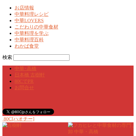
お店情報
中華料理レシピ
中華LOVERS
こだわりの中華食材
中華料理を学ぶ
中華料理百科
わかば食堂
検索
中華･高橋
日本橋 古樹軒
80CでPR
お問合せ
80C[ハオチー]