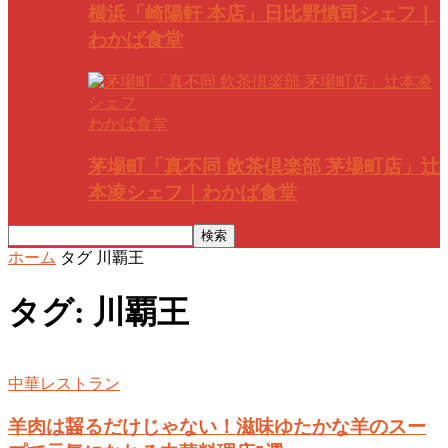
横浜「崎陽軒 本店」日比野慎司シェフ｜
わかば食堂
わかば食堂
茅場町「真不同 飲茶倶楽部 茅場町店」辻
本凌シェフ｜わかば食堂
ホーム
タグ
川覇王
タグ: 川覇王
中華レストラン
羊肉は齧るだけじゃない！滋味ゆたかな羊のスー