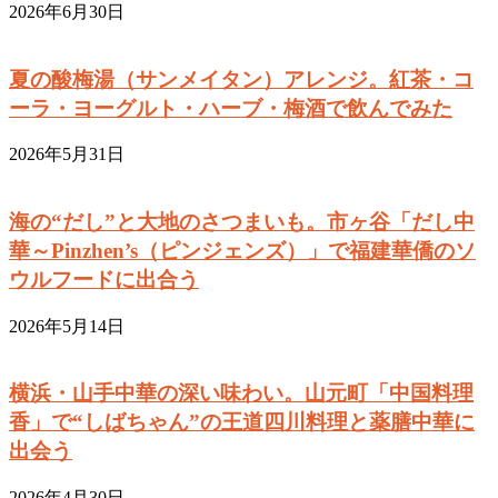
2026年6月30日
夏の酸梅湯（サンメイタン）アレンジ。紅茶・コ
ーラ・ヨーグルト・ハーブ・梅酒で飲んでみた
2026年5月31日
海の“だし”と大地のさつまいも。市ヶ谷「だし中
華～Pinzhen’s（ピンジェンズ）」で福建華僑のソ
ウルフードに出合う
2026年5月14日
横浜・山手中華の深い味わい。山元町「中国料理
香」で“しばちゃん”の王道四川料理と薬膳中華に
出会う
2026年4月30日