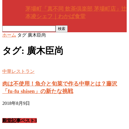
茅場町「真不同 飲茶倶楽部 茅場町店」辻
本凌シェフ｜わかば食堂
ホーム
タグ
廣木臣尚
タグ: 廣木臣尚
中華レストラン
肉は不使用！魚介と旬菜で作る中華とは？藤沢
「fu-fu shisen」の新たな挑戦
2018年8月9日
殿堂記事ベスト3