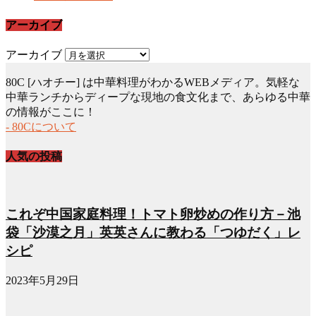
アーカイブ
アーカイブ
80C [ハオチー] は中華料理がわかるWEBメディア。気軽な
中華ランチからディープな現地の食文化まで、あらゆる中華
の情報がここに！
- 80Cについて
人気の投稿
これぞ中国家庭料理！トマト卵炒めの作り方－池
袋「沙漠之月」英英さんに教わる「つゆだく」レ
シピ
2023年5月29日