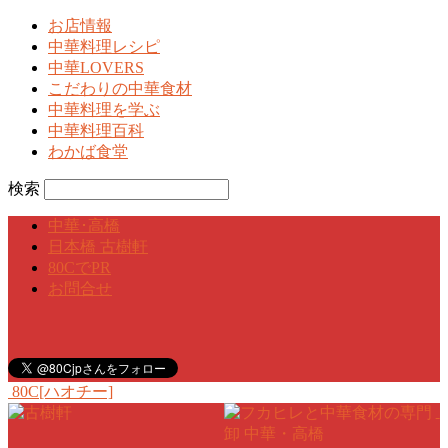
お店情報
中華料理レシピ
中華LOVERS
こだわりの中華食材
中華料理を学ぶ
中華料理百科
わかば食堂
検索
中華･高橋
日本橋 古樹軒
80CでPR
お問合せ
80C[ハオチー]