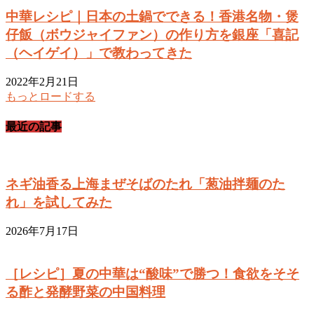
中華レシピ｜日本の土鍋でできる！香港名物・煲
仔飯（ボウジャイファン）の作り方を銀座「喜記
（ヘイゲイ）」で教わってきた
2022年2月21日
もっとロードする
最近の記事
ネギ油香る上海まぜそばのたれ「葱油拌麺のた
れ」を試してみた
2026年7月17日
［レシピ］夏の中華は“酸味”で勝つ！食欲をそそ
る酢と発酵野菜の中国料理