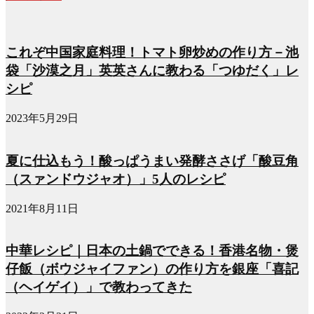
これぞ中国家庭料理！トマト卵炒めの作り方－池
袋「沙漠之月」英英さんに教わる「つゆだく」レ
シピ
2023年5月29日
夏に仕込もう！酸っぱうまい発酵ささげ「酸豆角
（スァンドウジャオ）」5人のレシピ
2021年8月11日
中華レシピ｜日本の土鍋でできる！香港名物・煲
仔飯（ボウジャイファン）の作り方を銀座「喜記
（ヘイゲイ）」で教わってきた