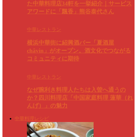
た中華料理店34軒を一挙紹介｜サービス
アワードに「飄香」熊谷泰代さん
中華レストラン
横浜中華街に紹興酒バー「夏酒屋
châvin」がオープン。酒文化でつながる
コミュニティに期待
中華レストラン
なぜ腕利き料理人たちは入曽へ通うの
か？四川料理店「中国家庭料理 蓮華（れ
んげ）」の魅力
中華料理レシピ