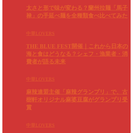
太さと形で味が変わる？蘭州拉麺「馬子
禄」の手延べ麺を全種類食べ比べてみた
中華LOVERS
THE BLUE FEST開催｜これから日本の
海と食はどうなる？シェフ・漁業者・消
費者が語る未来
中華LOVERS
麻辣連盟主催「麻辣グランプリ」で、古
樹軒オリジナル麻婆豆腐がグランプリ受
賞
中華LOVERS