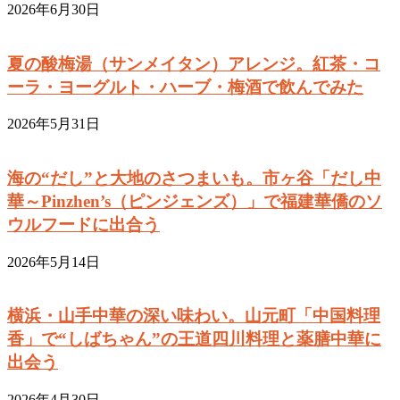
2026年6月30日
夏の酸梅湯（サンメイタン）アレンジ。紅茶・コ
ーラ・ヨーグルト・ハーブ・梅酒で飲んでみた
2026年5月31日
海の“だし”と大地のさつまいも。市ヶ谷「だし中
華～Pinzhen’s（ピンジェンズ）」で福建華僑のソ
ウルフードに出合う
2026年5月14日
横浜・山手中華の深い味わい。山元町「中国料理
香」で“しばちゃん”の王道四川料理と薬膳中華に
出会う
2026年4月30日