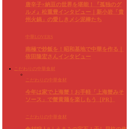
唐辛子×納豆の世界を堪能！『孤独のグ
ルメ』松重豊インタビュー｜新小岩「貴
州火鍋」の愛しきメシ泥棒たち
中華LOVERS
南極で炒飯を！昭和基地で中華を作る｜
依田隆宏さんインタビュー
こだわりの中華食材
こだわりの中華食材
今年は家で上海蟹！お手軽「上海蟹みそ
ソース」で蟹黄麺を楽しもう［PR］
こだわりの中華食材