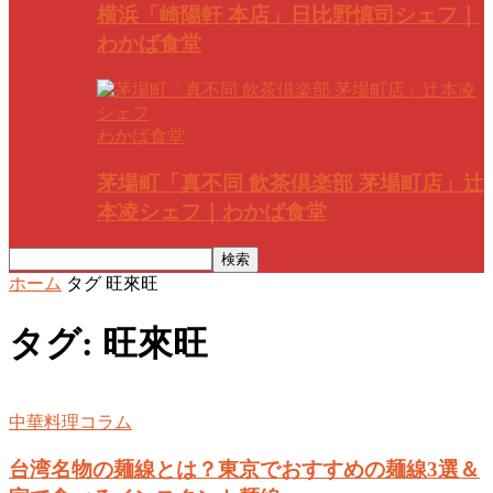
横浜「崎陽軒 本店」日比野慎司シェフ｜
わかば食堂
わかば食堂
茅場町「真不同 飲茶倶楽部 茅場町店」辻
本凌シェフ｜わかば食堂
ホーム
タグ
旺來旺
タグ: 旺來旺
中華料理コラム
台湾名物の麺線とは？東京でおすすめの麺線3選＆