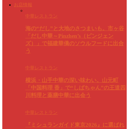
お店情報
中華レストラン
海の“だし”と大地のさつまいも。市ヶ谷
「だし中華～Pinzhen’s（ピンジェン
ズ）」で福建華僑のソウルフードに出合
う
中華レストラン
横浜・山手中華の深い味わい。山元町
「中国料理 香」で“しばちゃん”の王道四
川料理と薬膳中華に出会う
中華レストラン
『ミシュランガイド東京2026』に選ばれ