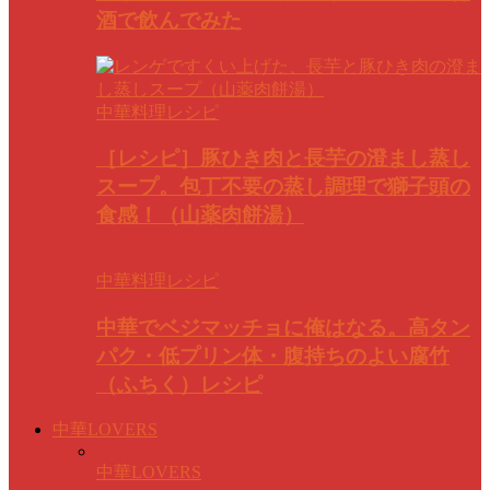
酒で飲んでみた
中華料理レシピ
［レシピ］豚ひき肉と長芋の澄まし蒸し
スープ。包丁不要の蒸し調理で獅子頭の
食感！（山薬肉餅湯）
中華料理レシピ
中華でベジマッチョに俺はなる。高タン
パク・低プリン体・腹持ちのよい腐竹
（ふちく）レシピ
中華LOVERS
中華LOVERS