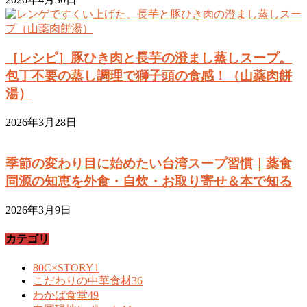
［レシピ］豚ひき肉と長芋の澄まし蒸しスープ。
包丁不要の蒸し調理で獅子頭の食感！（山薬肉餅
湯）
2026年3月28日
季節の変わり目に始めたい台湾スープ習慣｜薬食
同源の知恵を外食・自炊・お取り寄せ＆本で知る
2026年3月9日
カテゴリ
80C×STORY
1
こだわりの中華食材
36
わかば食堂
49