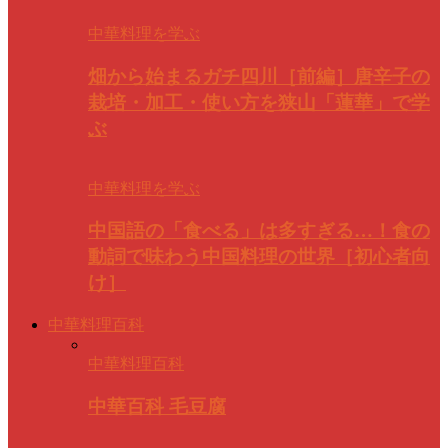
中華料理を学ぶ
畑から始まるガチ四川［前編］唐辛子の
栽培・加工・使い方を狭山「蓮華」で学
ぶ
中華料理を学ぶ
中国語の「食べる」は多すぎる…！食の
動詞で味わう中国料理の世界［初心者向
け］
中華料理百科
中華料理百科
中華百科 毛豆腐