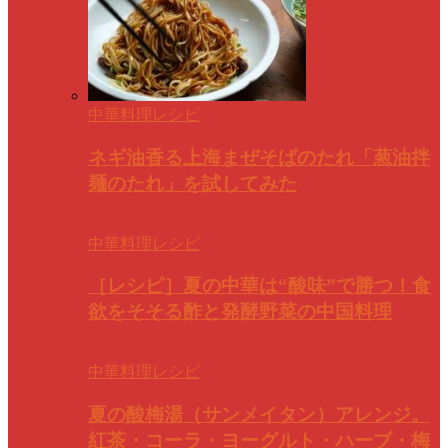
中華料理レシピ
ネギ油香る上海まぜそばのたれ「葱油拌
麺のたれ」を試してみた
中華料理レシピ
［レシピ］夏の中華は“酸味”で勝つ！食
欲をそそる酢と発酵野菜の中国料理
中華料理レシピ
夏の酸梅湯（サンメイタン）アレンジ。
紅茶・コーラ・ヨーグルト・ハーブ・梅