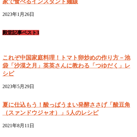
家で食べるインスタント麺線
2023年1月26日
殿堂記事ベスト3
これぞ中国家庭料理！トマト卵炒めの作り方－池
袋「沙漠之月」英英さんに教わる「つゆだく」レ
シピ
2023年5月29日
夏に仕込もう！酸っぱうまい発酵ささげ「酸豆角
（スァンドウジャオ）」5人のレシピ
2021年8月11日