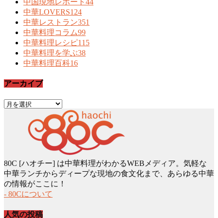
中国現地レポート
44
中華LOVERS
124
中華レストラン
351
中華料理コラム
99
中華料理レシピ
115
中華料理を学ぶ
38
中華料理百科
16
アーカイブ
ア
ー
カ
イ
ブ
80C [ハオチー] は中華料理がわかるWEBメディア。気軽な
中華ランチからディープな現地の食文化まで、あらゆる中華
の情報がここに！
- 80Cについて
人気の投稿