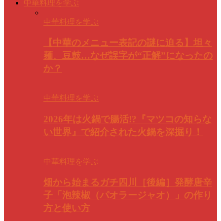
中華料理を学ぶ
中華料理を学ぶ
【中華のメニュー表記の謎に迫る】坦々
麺、豆鼓…なぜ誤字が“正解”になったの
か？
中華料理を学ぶ
2026年は火鍋で腸活!?『マツコの知らな
い世界』で紹介された火鍋を深掘り！
中華料理を学ぶ
畑から始まるガチ四川［後編］発酵唐辛
子「泡辣椒（パオラージャオ）」の作り
方と使い方