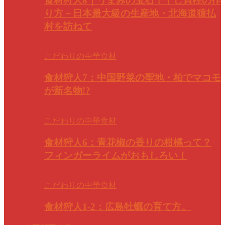
食材狩人8｜うまみの宝石！干し貝柱の作
り方－日本最大級の生産地・北海道猿払
村を訪ねて
こだわりの中華食材
食材狩人7：中国野菜の聖地・柏でマコモ
が新名物!?
こだわりの中華食材
食材狩人6：青花椒の香りの柑橘って？
フィンガーライムがおもしろい！
こだわりの中華食材
食材狩人1-2：広島牡蠣の育て方。