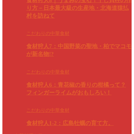
食材狩人8｜うまみの宝石！干し貝柱の作
り方－日本最大級の生産地・北海道猿払
村を訪ねて
こだわりの中華食材
食材狩人7：中国野菜の聖地・柏でマコモ
が新名物!?
こだわりの中華食材
食材狩人6：青花椒の香りの柑橘って？
フィンガーライムがおもしろい！
こだわりの中華食材
食材狩人1-2：広島牡蠣の育て方。