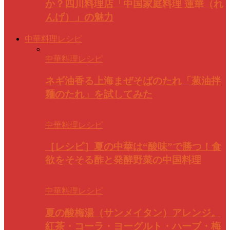
か？四川料理店「中国家庭料理 蓮華（れ
んげ）」の魅力
中華料理レシピ
中華料理レシピ
ネギ油香る上海まぜそばのたれ「葱油拌
麺のたれ」を試してみた
中華料理レシピ
［レシピ］夏の中華は“酸味”で勝つ！食
欲をそそる酢と発酵野菜の中国料理
中華料理レシピ
夏の酸梅湯（サンメイタン）アレンジ。
紅茶・コーラ・ヨーグルト・ハーブ・梅