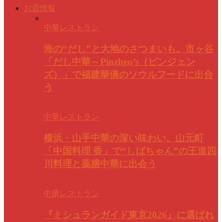
お店情報
中華レストラン
海の“だし”と大地のさつまいも。市ヶ谷
「だし中華～Pinzhen’s（ピンジェン
ズ）」で福建華僑のソウルフードに出合
う
中華レストラン
横浜・山手中華の深い味わい。山元町
「中国料理 香」で“しばちゃん”の王道四
川料理と薬膳中華に出会う
中華レストラン
『ミシュランガイド東京2026』に選ばれ