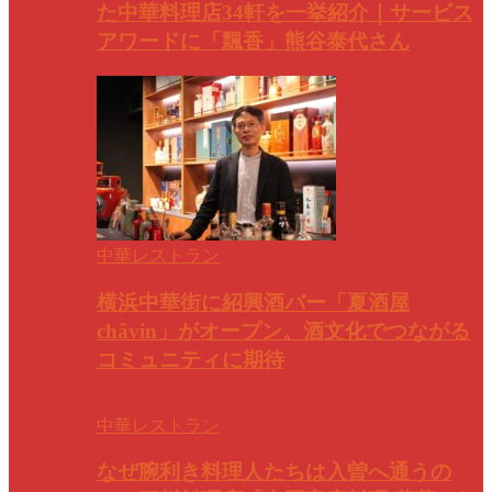
た中華料理店34軒を一挙紹介｜サービス
アワードに「飄香」熊谷泰代さん
中華レストラン
横浜中華街に紹興酒バー「夏酒屋
châvin」がオープン。酒文化でつながる
コミュニティに期待
中華レストラン
なぜ腕利き料理人たちは入曽へ通うの