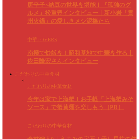
唐辛子×納豆の世界を堪能！『孤独のグ
ルメ』松重豊インタビュー｜新小岩「貴
州火鍋」の愛しきメシ泥棒たち
中華LOVERS
南極で炒飯を！昭和基地で中華を作る｜
依田隆宏さんインタビュー
こだわりの中華食材
こだわりの中華食材
今年は家で上海蟹！お手軽「上海蟹みそ
ソース」で蟹黄麺を楽しもう［PR］
こだわりの中華食材