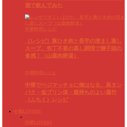
酒で飲んでみた
中華料理レシピ
［レシピ］豚ひき肉と長芋の澄まし蒸し
スープ。包丁不要の蒸し調理で獅子頭の
食感！（山薬肉餅湯）
中華料理レシピ
中華でベジマッチョに俺はなる。高タン
パク・低プリン体・腹持ちのよい腐竹
（ふちく）レシピ
中華LOVERS
中華LOVERS