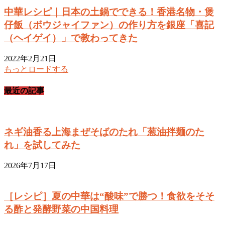
中華レシピ｜日本の土鍋でできる！香港名物・煲
仔飯（ボウジャイファン）の作り方を銀座「喜記
（ヘイゲイ）」で教わってきた
2022年2月21日
もっとロードする
最近の記事
ネギ油香る上海まぜそばのたれ「葱油拌麺のた
れ」を試してみた
2026年7月17日
［レシピ］夏の中華は“酸味”で勝つ！食欲をそそ
る酢と発酵野菜の中国料理