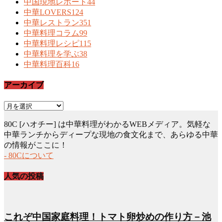
中国現地レポート
44
中華LOVERS
124
中華レストラン
351
中華料理コラム
99
中華料理レシピ
115
中華料理を学ぶ
38
中華料理百科
16
アーカイブ
ア
ー
80C [ハオチー] は中華料理がわかるWEBメディア。気軽な
カ
中華ランチからディープな現地の食文化まで、あらゆる中華
イ
の情報がここに！
ブ
- 80Cについて
人気の投稿
これぞ中国家庭料理！トマト卵炒めの作り方－池