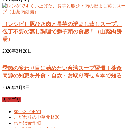
［レシピ］豚ひき肉と長芋の澄まし蒸しスープ。
包丁不要の蒸し調理で獅子頭の食感！（山薬肉餅
湯）
2026年3月28日
季節の変わり目に始めたい台湾スープ習慣｜薬食
同源の知恵を外食・自炊・お取り寄せ＆本で知る
2026年3月9日
カテゴリ
80C×STORY
1
こだわりの中華食材
36
わかば食堂
49