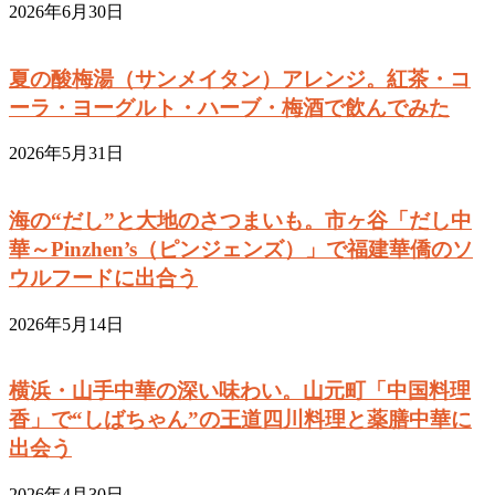
2026年6月30日
夏の酸梅湯（サンメイタン）アレンジ。紅茶・コ
ーラ・ヨーグルト・ハーブ・梅酒で飲んでみた
2026年5月31日
海の“だし”と大地のさつまいも。市ヶ谷「だし中
華～Pinzhen’s（ピンジェンズ）」で福建華僑のソ
ウルフードに出合う
2026年5月14日
横浜・山手中華の深い味わい。山元町「中国料理
香」で“しばちゃん”の王道四川料理と薬膳中華に
出会う
2026年4月30日