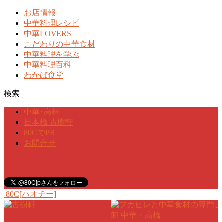
お店情報
中華料理レシピ
中華LOVERS
こだわりの中華食材
中華料理を学ぶ
中華料理百科
わかば食堂
検索
中華･高橋
日本橋 古樹軒
80CでPR
お問合せ
80C[ハオチー]