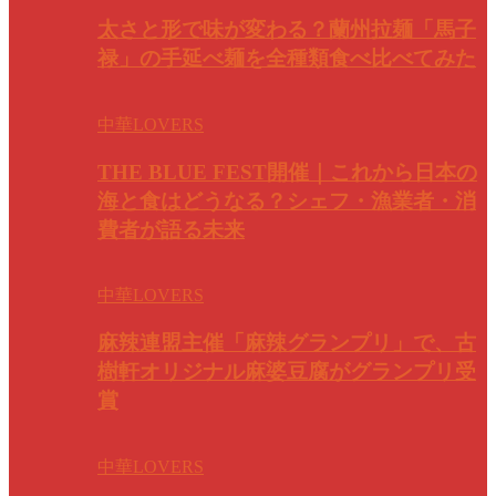
太さと形で味が変わる？蘭州拉麺「馬子
禄」の手延べ麺を全種類食べ比べてみた
中華LOVERS
THE BLUE FEST開催｜これから日本の
海と食はどうなる？シェフ・漁業者・消
費者が語る未来
中華LOVERS
麻辣連盟主催「麻辣グランプリ」で、古
樹軒オリジナル麻婆豆腐がグランプリ受
賞
中華LOVERS