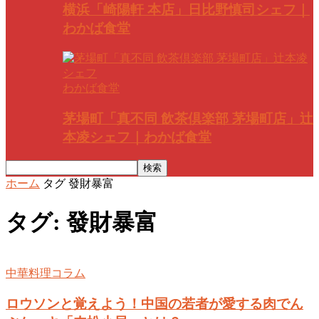
横浜「崎陽軒 本店」日比野慎司シェフ｜
わかば食堂
わかば食堂
茅場町「真不同 飲茶倶楽部 茅場町店」辻
本凌シェフ｜わかば食堂
ホーム
タグ
發財暴富
タグ: 發財暴富
中華料理コラム
ロウソンと覚えよう！中国の若者が愛する肉でん