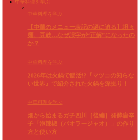
中華料理を学ぶ
中華料理を学ぶ
【中華のメニュー表記の謎に迫る】坦々
麺、豆鼓…なぜ誤字が“正解”になったの
か？
中華料理を学ぶ
2026年は火鍋で腸活!?『マツコの知らな
い世界』で紹介された火鍋を深掘り！
中華料理を学ぶ
畑から始まるガチ四川［後編］発酵唐辛
子「泡辣椒（パオラージャオ）」の作り
方と使い方