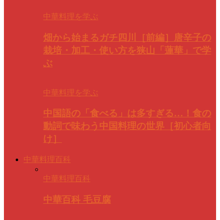
中華料理を学ぶ
畑から始まるガチ四川［前編］唐辛子の
栽培・加工・使い方を狭山「蓮華」で学
ぶ
中華料理を学ぶ
中国語の「食べる」は多すぎる…！食の
動詞で味わう中国料理の世界［初心者向
け］
中華料理百科
中華料理百科
中華百科 毛豆腐