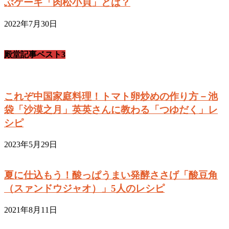
ぶケーキ「肉松小貝」とは？
2022年7月30日
殿堂記事ベスト3
これぞ中国家庭料理！トマト卵炒めの作り方－池
袋「沙漠之月」英英さんに教わる「つゆだく」レ
シピ
2023年5月29日
夏に仕込もう！酸っぱうまい発酵ささげ「酸豆角
（スァンドウジャオ）」5人のレシピ
2021年8月11日