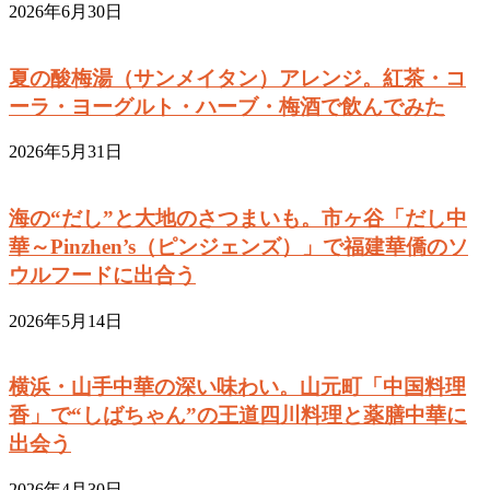
2026年6月30日
夏の酸梅湯（サンメイタン）アレンジ。紅茶・コ
ーラ・ヨーグルト・ハーブ・梅酒で飲んでみた
2026年5月31日
海の“だし”と大地のさつまいも。市ヶ谷「だし中
華～Pinzhen’s（ピンジェンズ）」で福建華僑のソ
ウルフードに出合う
2026年5月14日
横浜・山手中華の深い味わい。山元町「中国料理
香」で“しばちゃん”の王道四川料理と薬膳中華に
出会う
2026年4月30日