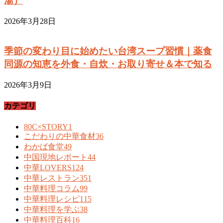
湯）
2026年3月28日
季節の変わり目に始めたい台湾スープ習慣｜薬食
同源の知恵を外食・自炊・お取り寄せ＆本で知る
2026年3月9日
カテゴリ
80C×STORY
1
こだわりの中華食材
36
わかば食堂
49
中国現地レポート
44
中華LOVERS
124
中華レストラン
351
中華料理コラム
99
中華料理レシピ
115
中華料理を学ぶ
38
中華料理百科
16