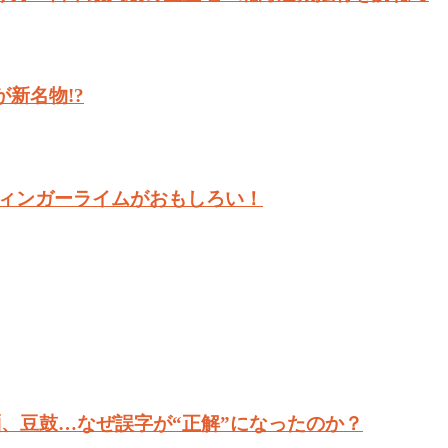
新名物!?
フィンガーライムがおもしろい！
、豆鼓…なぜ誤字が“正解”になったのか？