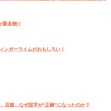
新名物!?
フィンガーライムがおもしろい！
、豆鼓…なぜ誤字が“正解”になったのか？