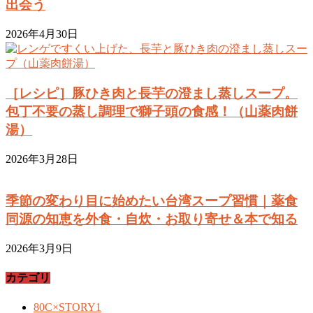
出会う
2026年4月30日
［レシピ］豚ひき肉と長芋の澄まし蒸しスープ。
包丁不要の蒸し調理で獅子頭の食感！（山薬肉餅
湯）
2026年3月28日
季節の変わり目に始めたい台湾スープ習慣｜薬食
同源の知恵を外食・自炊・お取り寄せ＆本で知る
2026年3月9日
カテゴリ
80C×STORY
1