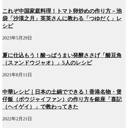
これぞ中国家庭料理！トマト卵炒めの作り方－池
袋「沙漠之月」英英さんに教わる「つゆだく」レ
シピ
2023年5月29日
夏に仕込もう！酸っぱうまい発酵ささげ「酸豆角
（スァンドウジャオ）」5人のレシピ
2021年8月11日
中華レシピ｜日本の土鍋でできる！香港名物・煲
仔飯（ボウジャイファン）の作り方を銀座「喜記
（ヘイゲイ）」で教わってきた
2022年2月21日