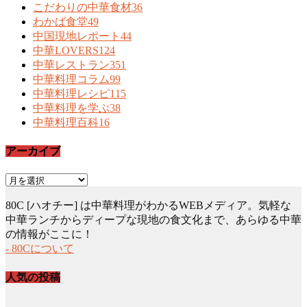
こだわりの中華食材
36
わかば食堂
49
中国現地レポート
44
中華LOVERS
124
中華レストラン
351
中華料理コラム
99
中華料理レシピ
115
中華料理を学ぶ
38
中華料理百科
16
アーカイブ
ア
ー
80C [ハオチー] は中華料理がわかるWEBメディア。気軽な
カ
中華ランチからディープな現地の食文化まで、あらゆる中華
イ
の情報がここに！
ブ
- 80Cについて
人気の投稿