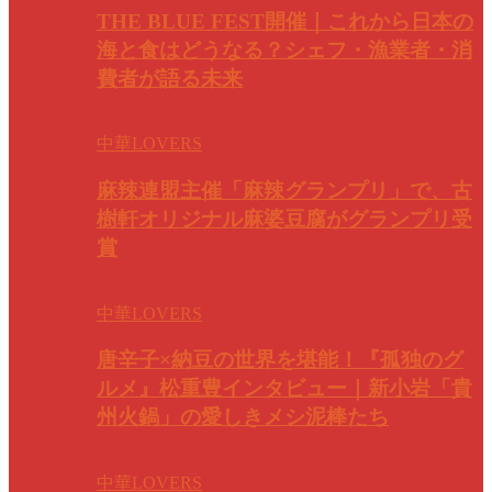
THE BLUE FEST開催｜これから日本の
海と食はどうなる？シェフ・漁業者・消
費者が語る未来
中華LOVERS
麻辣連盟主催「麻辣グランプリ」で、古
樹軒オリジナル麻婆豆腐がグランプリ受
賞
中華LOVERS
唐辛子×納豆の世界を堪能！『孤独のグ
ルメ』松重豊インタビュー｜新小岩「貴
州火鍋」の愛しきメシ泥棒たち
中華LOVERS