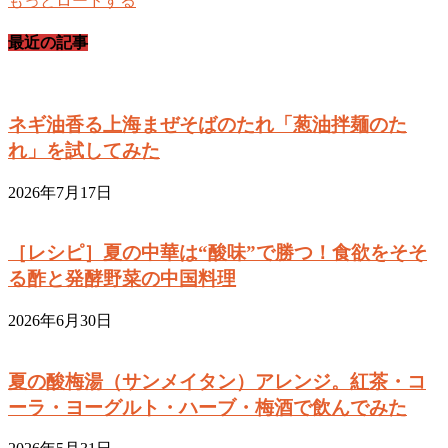
もっとロードする
最近の記事
ネギ油香る上海まぜそばのたれ「葱油拌麺のた
れ」を試してみた
2026年7月17日
［レシピ］夏の中華は“酸味”で勝つ！食欲をそそ
る酢と発酵野菜の中国料理
2026年6月30日
夏の酸梅湯（サンメイタン）アレンジ。紅茶・コ
ーラ・ヨーグルト・ハーブ・梅酒で飲んでみた