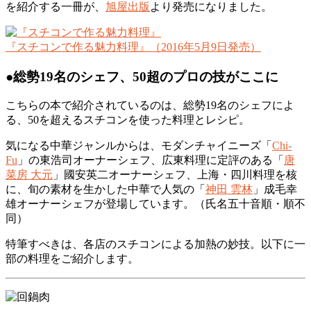
を紹介する一冊が、
旭屋出版
より発売になりました。
『スチコンで作る魅力料理』（2016年5月9日発売）
●総勢19名のシェフ、50超のプロの技がここに
こちらの本で紹介されているのは、総勢19名のシェフによ
る、50を超えるスチコンを使った料理とレシピ。
気になる中華ジャンルからは、モダンチャイニーズ「
Chi-
Fu
」の東浩司オーナーシェフ、広東料理に定評のある「
唐
菜房 大元
」國安英二オーナーシェフ、上海・四川料理を核
に、旬の素材を生かした中華で人気の「
神田 雲林
」成毛幸
雄オーナーシェフが登場しています。（氏名五十音順・順不
同）
特筆すべきは、各店のスチコンによる加熱の妙技。以下に一
部の料理をご紹介します。