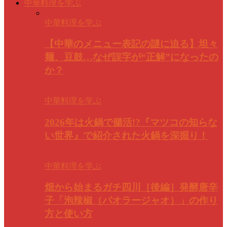
中華料理を学ぶ
中華料理を学ぶ
【中華のメニュー表記の謎に迫る】坦々
麺、豆鼓…なぜ誤字が“正解”になったの
か？
中華料理を学ぶ
2026年は火鍋で腸活!?『マツコの知らな
い世界』で紹介された火鍋を深掘り！
中華料理を学ぶ
畑から始まるガチ四川［後編］発酵唐辛
子「泡辣椒（パオラージャオ）」の作り
方と使い方