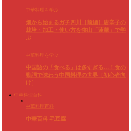
中華料理を学ぶ
畑から始まるガチ四川［前編］唐辛子の
栽培・加工・使い方を狭山「蓮華」で学
ぶ
中華料理を学ぶ
中国語の「食べる」は多すぎる…！食の
動詞で味わう中国料理の世界［初心者向
け］
中華料理百科
中華料理百科
中華百科 毛豆腐