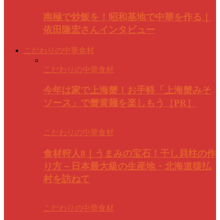
南極で炒飯を！昭和基地で中華を作る｜
依田隆宏さんインタビュー
こだわりの中華食材
こだわりの中華食材
今年は家で上海蟹！お手軽「上海蟹みそ
ソース」で蟹黄麺を楽しもう［PR］
こだわりの中華食材
食材狩人8｜うまみの宝石！干し貝柱の作
り方－日本最大級の生産地・北海道猿払
村を訪ねて
こだわりの中華食材