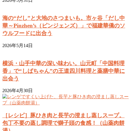
2026年5月31日
海の“だし”と大地のさつまいも。市ヶ谷「だし中
華～Pinzhen’s（ピンジェンズ）」で福建華僑のソ
ウルフードに出合う
2026年5月14日
横浜・山手中華の深い味わい。山元町「中国料理
香」で“しばちゃん”の王道四川料理と薬膳中華に
出会う
2026年4月30日
［レシピ］豚ひき肉と長芋の澄まし蒸しスープ。
包丁不要の蒸し調理で獅子頭の食感！（山薬肉餅
湯）