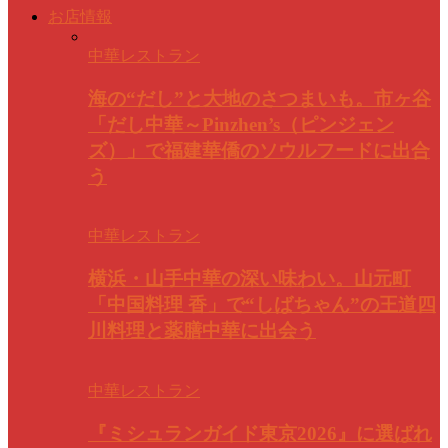
お店情報
中華レストラン
海の“だし”と大地のさつまいも。市ヶ谷
「だし中華～Pinzhen’s（ピンジェン
ズ）」で福建華僑のソウルフードに出合
う
中華レストラン
横浜・山手中華の深い味わい。山元町
「中国料理 香」で“しばちゃん”の王道四
川料理と薬膳中華に出会う
中華レストラン
『ミシュランガイド東京2026』に選ばれ