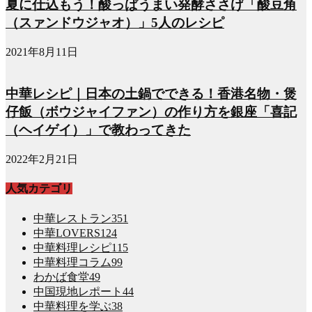
夏に仕込もう！酸っぱうまい発酵ささげ「酸豆角
（スァンドウジャオ）」5人のレシピ
2021年8月11日
中華レシピ｜日本の土鍋でできる！香港名物・煲
仔飯（ボウジャイファン）の作り方を銀座「喜記
（ヘイゲイ）」で教わってきた
2022年2月21日
人気カテゴリ
中華レストラン
351
中華LOVERS
124
中華料理レシピ
115
中華料理コラム
99
わかば食堂
49
中国現地レポート
44
中華料理を学ぶ
38