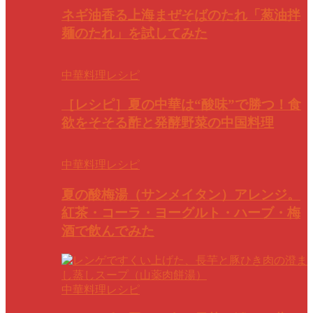
ネギ油香る上海まぜそばのたれ「葱油拌
麺のたれ」を試してみた
中華料理レシピ
［レシピ］夏の中華は“酸味”で勝つ！食
欲をそそる酢と発酵野菜の中国料理
中華料理レシピ
夏の酸梅湯（サンメイタン）アレンジ。
紅茶・コーラ・ヨーグルト・ハーブ・梅
酒で飲んでみた
中華料理レシピ