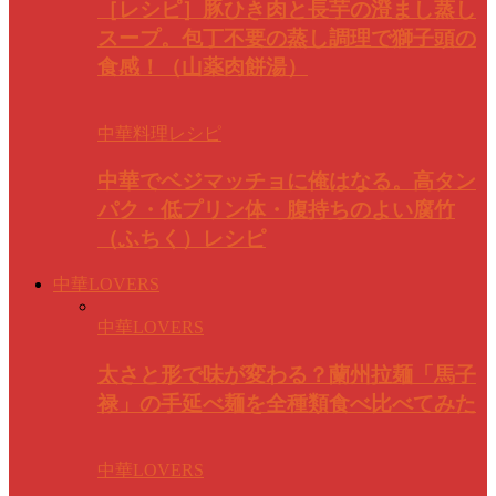
［レシピ］豚ひき肉と長芋の澄まし蒸し
スープ。包丁不要の蒸し調理で獅子頭の
食感！（山薬肉餅湯）
中華料理レシピ
中華でベジマッチョに俺はなる。高タン
パク・低プリン体・腹持ちのよい腐竹
（ふちく）レシピ
中華LOVERS
中華LOVERS
太さと形で味が変わる？蘭州拉麺「馬子
禄」の手延べ麺を全種類食べ比べてみた
中華LOVERS