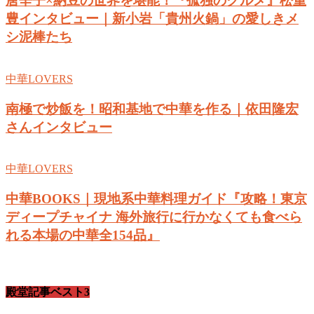
唐辛子×納豆の世界を堪能！『孤独のグルメ』松重
豊インタビュー｜新小岩「貴州火鍋」の愛しきメ
シ泥棒たち
中華LOVERS
南極で炒飯を！昭和基地で中華を作る｜依田隆宏
さんインタビュー
中華LOVERS
中華BOOKS｜現地系中華料理ガイド『攻略！東京
ディープチャイナ 海外旅行に行かなくても食べら
れる本場の中華全154品』
殿堂記事ベスト3