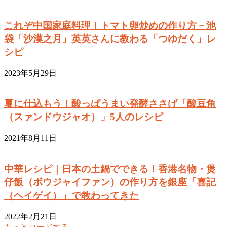
これぞ中国家庭料理！トマト卵炒めの作り方－池
袋「沙漠之月」英英さんに教わる「つゆだく」レ
シピ
2023年5月29日
夏に仕込もう！酸っぱうまい発酵ささげ「酸豆角
（スァンドウジャオ）」5人のレシピ
2021年8月11日
中華レシピ｜日本の土鍋でできる！香港名物・煲
仔飯（ボウジャイファン）の作り方を銀座「喜記
（ヘイゲイ）」で教わってきた
2022年2月21日