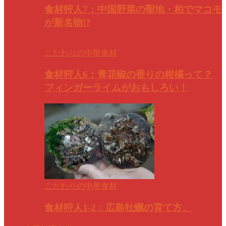
食材狩人7：中国野菜の聖地・柏でマコモ
が新名物!?
こだわりの中華食材
食材狩人6：青花椒の香りの柑橘って？
フィンガーライムがおもしろい！
こだわりの中華食材
食材狩人1-2：広島牡蠣の育て方。