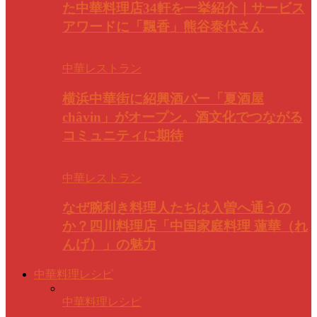
た中華料理店34軒を一挙紹介｜サービス
アワードに「飄香」熊谷泰代さん
中華レストラン
横浜中華街に紹興酒バー「夏酒屋
châvin」がオープン。酒文化でつながる
コミュニティに期待
中華レストラン
なぜ腕利き料理人たちは入曽へ通うの
か？四川料理店「中国家庭料理 蓮華（れ
んげ）」の魅力
中華料理レシピ
中華料理レシピ