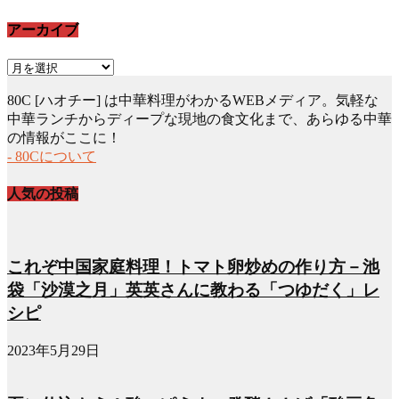
アーカイブ
ア
ー
80C [ハオチー] は中華料理がわかるWEBメディア。気軽な
カ
中華ランチからディープな現地の食文化まで、あらゆる中華
イ
の情報がここに！
ブ
- 80Cについて
人気の投稿
これぞ中国家庭料理！トマト卵炒めの作り方－池
袋「沙漠之月」英英さんに教わる「つゆだく」レ
シピ
2023年5月29日