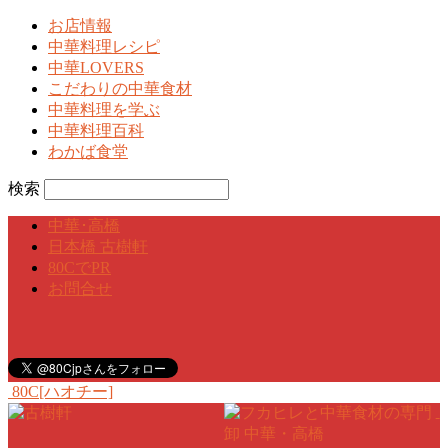
お店情報
中華料理レシピ
中華LOVERS
こだわりの中華食材
中華料理を学ぶ
中華料理百科
わかば食堂
検索
中華･高橋
日本橋 古樹軒
80CでPR
お問合せ
80C[ハオチー]