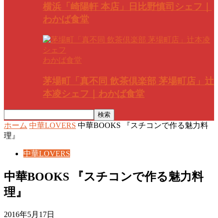
横浜「崎陽軒 本店」日比野慎司シェフ｜
わかば食堂
わかば食堂
茅場町「真不同 飲茶倶楽部 茅場町店」辻
本凌シェフ｜わかば食堂
ホーム
中華LOVERS
中華BOOKS 『スチコンで作る魅力料
理』
中華LOVERS
中華BOOKS 『スチコンで作る魅力料
理』
2016年5月17日