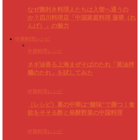
なぜ腕利き料理人たちは入曽へ通うの
か？四川料理店「中国家庭料理 蓮華（れ
んげ）」の魅力
中華料理レシピ
中華料理レシピ
ネギ油香る上海まぜそばのたれ「葱油拌
麺のたれ」を試してみた
中華料理レシピ
［レシピ］夏の中華は“酸味”で勝つ！食
欲をそそる酢と発酵野菜の中国料理
中華料理レシピ