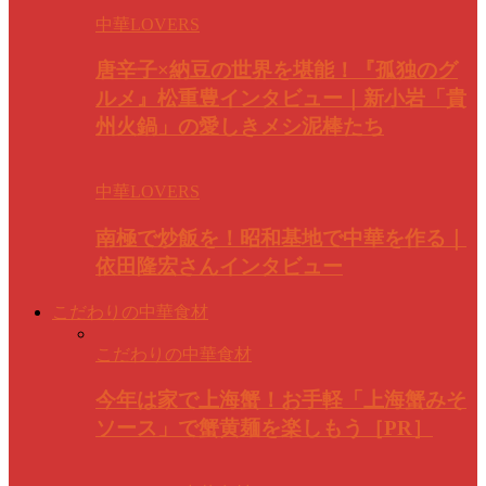
中華LOVERS
唐辛子×納豆の世界を堪能！『孤独のグ
ルメ』松重豊インタビュー｜新小岩「貴
州火鍋」の愛しきメシ泥棒たち
中華LOVERS
南極で炒飯を！昭和基地で中華を作る｜
依田隆宏さんインタビュー
こだわりの中華食材
こだわりの中華食材
今年は家で上海蟹！お手軽「上海蟹みそ
ソース」で蟹黄麺を楽しもう［PR］