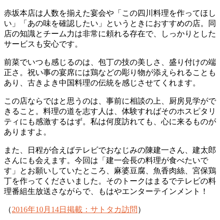
赤坂本店は人数を揃えた宴会や「この四川料理を作ってほし
い」「あの味を確認したい」というときにおすすめの店。同
店の知識とチーム力は非常に頼れる存在で、しっかりとした
サービスも安心です。
前菜でいつも感じるのは、包丁の技の美しさ、盛り付けの端
正さ。祝い事の宴席には鶏などの彫り物が添えられることも
あり、古きよき中国料理の伝統を感じさせてくれます。
この店ならではと思うのは、事前に相談の上、厨房見学がで
きること。料理の道を志す人は、体験すればそのホスピタリ
ティにも感激するはず。私は何度訪れても、心に来るものが
ありますよ。
また、日程が合えばテレビでおなじみの陳建一さん、建太郎
さんにも会えます。今回は「建一会長の料理が食べたいで
す」とお願いしていたところ、麻婆豆腐、魚香肉絲、宮保鶏
丁を作ってくださいました。そのトークはまるでテレビの料
理番組生放送さながらで、もはやエンターテインメント！
（
2016年10月14日掲載：サトタカ訪問
）