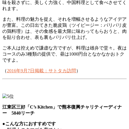
味を殺さずに、美しく力強く、中国料理として食べさせてく
れます。
また、料理の魅力を捉え、それを増幅させるようなアイデア
が豊富。この日出てきた脆皮鶏（ツイピージー：パリパリ皮
の鶏料理）は、その食感を最大限に味わってもらおうと、肉
を貼り合わせ、表も裏もパリパリ仕上げ。
ご本人は控えめで謙虚な方ですが、料理は雄弁で堂々。夜は
コースのみ3種類の提供で、昼は1000円台となかなかおトク
ですよ。
（
2016年9月7日掲載：サトタカ訪問
）
江東区三好「C’s Kitchen」で熊本復興チャリティーディナ
ー 5840リーチ
●こんな方におすすめです