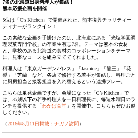
7名の北海道出身料理人が集結！
熊本応援企画を開催
5位は「C’s Kitchen」で開催された、熊本復興チャリティー
ディナーがランクイン！
この素敵な企画を手掛けたのは、北海道にある「光塩学園調
理製菓専門学校」の卒業生有志7名。テーマは熊本の食材
と、学校のある北海道の食材のコラボレーションをテーマ
に、見事なコースを組み立ててくれました。
料理人は「東京ガーデンパレス」「Jasmine」「龍王」「花
梨」「芝蘭」など、各店で修行する若手が集結し、料理ごと
に厨房担当と接客担当を入れ替えるという連携プレー。
こちらは単発企画ですが、会場になった「C’s Kitchen」で
は、35歳以下の若手料理人を一日料理長に、毎週水曜日のラ
ンチを提供する「
わかば食堂
」を開催中。こちらもぜひお越
しください。
（
2016年8月11日掲載：ナガノ訪問
）