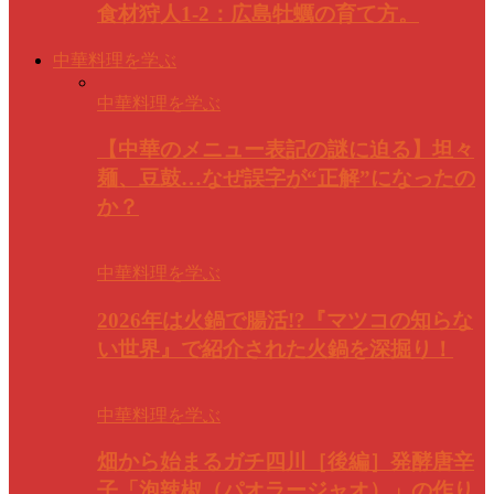
食材狩人1-2：広島牡蠣の育て方。
中華料理を学ぶ
中華料理を学ぶ
【中華のメニュー表記の謎に迫る】坦々
麺、豆鼓…なぜ誤字が“正解”になったの
か？
中華料理を学ぶ
2026年は火鍋で腸活!?『マツコの知らな
い世界』で紹介された火鍋を深掘り！
中華料理を学ぶ
畑から始まるガチ四川［後編］発酵唐辛
子「泡辣椒（パオラージャオ）」の作り