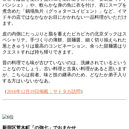
パンシェ）」や、軟らかな身の魚に衣を付け、衣にスープを
煮含めた「鍋塌魚片（グゥォターユイピェン）」など、イマ
ドキの店ではなかなかお目にかかれない一品料理がいただけ
ます。
皮の内側にたっぷりと脂を蓄えたピカピカの北京ダックはス
ペシャリテ。手づくりの薄餅、甜麺醤、細く切り揃えられた
葱ときゅうりは最高のコンビネーション。余った甜麺醤はリ
クエストすれば持ち帰りできます。
昔の料理でも味が古びていないのは、洗練されているという
ことなのでしょう。古い料理と古臭い料理があると思います
が、こちらは前者。味と技の継承のため、どなたか弟子入り
する方はいないかなあ。
（
2016年12月19日掲載：サトタカ訪問
）
新宿区荒木町「の弥七」でおまかせ