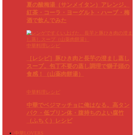
夏の酸梅湯（サンメイタン）アレンジ。
紅茶・コーラ・ヨーグルト・ハーブ・梅
酒で飲んでみた
中華料理レシピ
［レシピ］豚ひき肉と長芋の澄まし蒸し
スープ。包丁不要の蒸し調理で獅子頭の
食感！（山薬肉餅湯）
中華料理レシピ
中華でベジマッチョに俺はなる。高タン
パク・低プリン体・腹持ちのよい腐竹
（ふちく）レシピ
中華LOVERS