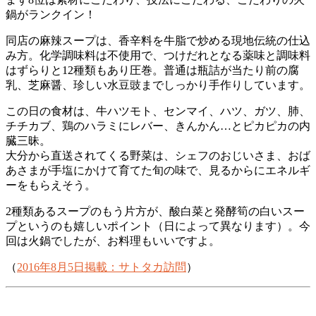
鍋がランクイン！
同店の麻辣スープは、香辛料を牛脂で炒める現地伝統の仕込
み方。化学調味料は不使用で、つけだれとなる薬味と調味料
はずらりと12種類もあり圧巻。普通は瓶詰が当たり前の腐
乳、芝麻醤、珍しい水豆豉までしっかり手作りしています。
この日の食材は、牛ハツモト、センマイ、ハツ、ガツ、肺、
チチカブ、鶏のハラミにレバー、きんかん…とピカピカの内
臓三昧。
大分から直送されてくる野菜は、シェフのおじいさま、おば
あさまが手塩にかけて育てた旬の味で、見るからにエネルギ
ーをもらえそう。
2種類あるスープのもう片方が、酸白菜と発酵筍の白いスー
プというのも嬉しいポイント（日によって異なります）。今
回は火鍋でしたが、お料理もいいですよ。
（
2016年8月5日掲載：サトタカ訪問
）