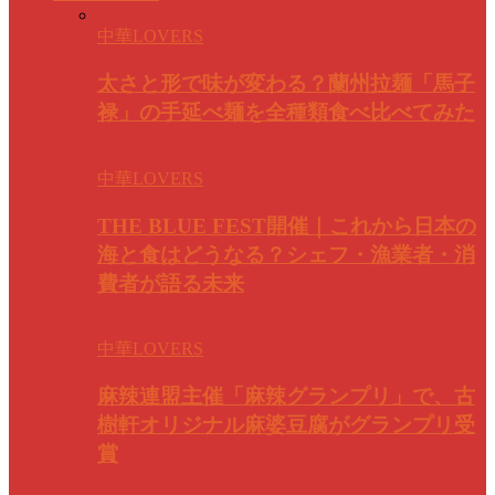
中華LOVERS
太さと形で味が変わる？蘭州拉麺「馬子
禄」の手延べ麺を全種類食べ比べてみた
中華LOVERS
THE BLUE FEST開催｜これから日本の
海と食はどうなる？シェフ・漁業者・消
費者が語る未来
中華LOVERS
麻辣連盟主催「麻辣グランプリ」で、古
樹軒オリジナル麻婆豆腐がグランプリ受
賞