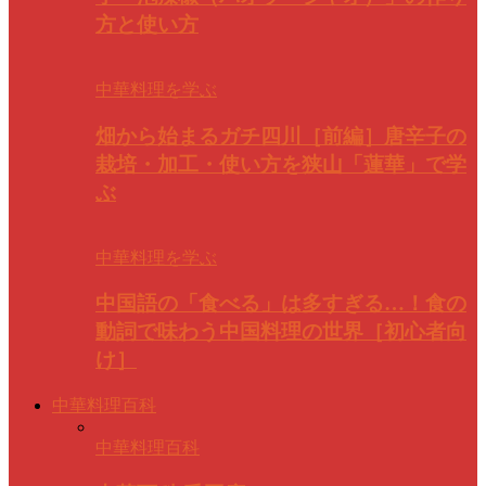
方と使い方
中華料理を学ぶ
畑から始まるガチ四川［前編］唐辛子の
栽培・加工・使い方を狭山「蓮華」で学
ぶ
中華料理を学ぶ
中国語の「食べる」は多すぎる…！食の
動詞で味わう中国料理の世界［初心者向
け］
中華料理百科
中華料理百科