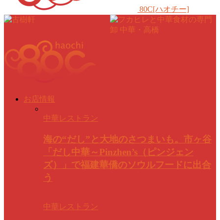
80C[ハオチー]
お店情報
中華レストラン
海の“だし”と大地のさつまいも。市ヶ谷
「だし中華～Pinzhen’s（ピンジェン
ズ）」で福建華僑のソウルフードに出合
う
中華レストラン