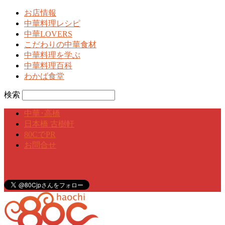
お店情報
中華料理レシピ
中華LOVERS
こだわりの中華食材
中華料理を学ぶ
中華料理百科
わかば食堂
検索
中華･高橋
日本橋 古樹軒
80CでPR
お問合せ