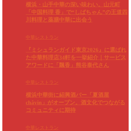
横浜・山手中華の深い味わい。山元町
「中国料理 香」で“しばちゃん”の王道四
川料理と薬膳中華に出会う
中華レストラン
『ミシュランガイド東京2026』に選ばれ
た中華料理店34軒を一挙紹介｜サービス
アワードに「飄香」熊谷泰代さん
中華レストラン
横浜中華街に紹興酒バー「夏酒屋
châvin」がオープン。酒文化でつながる
コミュニティに期待
中華レストラン