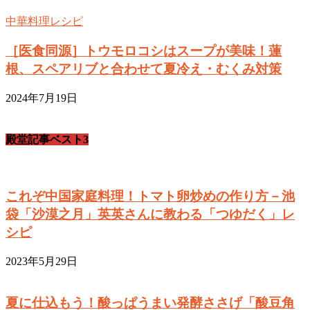
中華料理レシピ
［医食同源］トウモロコシはスープが美味！蓮
根、スペアリブと合わせて夏冷え・むくみ対策
2024年7月19日
殿堂記事ベスト3
これぞ中国家庭料理！トマト卵炒めの作り方－池
袋「沙漠之月」英英さんに教わる「つゆだく」レ
シピ
2023年5月29日
夏に仕込もう！酸っぱうまい発酵ささげ「酸豆角