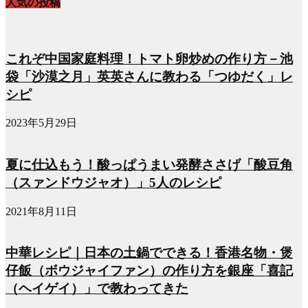
人気の投稿
これぞ中国家庭料理！トマト卵炒めの作り方－池
袋「沙漠之月」英英さんに教わる「つゆだく」レ
シピ
2023年5月29日
夏に仕込もう！酸っぱうまい発酵ささげ「酸豆角
（スァンドウジャオ）」5人のレシピ
2021年8月11日
中華レシピ｜日本の土鍋でできる！香港名物・煲
仔飯（ボウジャイファン）の作り方を銀座「喜記
（ヘイゲイ）」で教わってきた