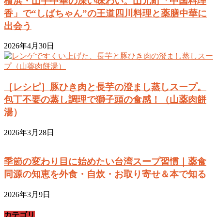
横浜・山手中華の深い味わい。山元町「中国料理
香」で“しばちゃん”の王道四川料理と薬膳中華に
出会う
2026年4月30日
［レシピ］豚ひき肉と長芋の澄まし蒸しスープ。
包丁不要の蒸し調理で獅子頭の食感！（山薬肉餅
湯）
2026年3月28日
季節の変わり目に始めたい台湾スープ習慣｜薬食
同源の知恵を外食・自炊・お取り寄せ＆本で知る
2026年3月9日
カテゴリ