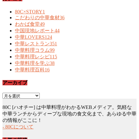
80C×STORY
1
こだわりの中華食材
36
わかば食堂
49
中国現地レポート
44
中華LOVERS
124
中華レストラン
351
中華料理コラム
99
中華料理レシピ
115
中華料理を学ぶ
38
中華料理百科
16
アーカイブ
ア
ー
80C [ハオチー] は中華料理がわかるWEBメディア。気軽な
カ
中華ランチからディープな現地の食文化まで、あらゆる中華
イ
の情報がここに！
ブ
- 80Cについて