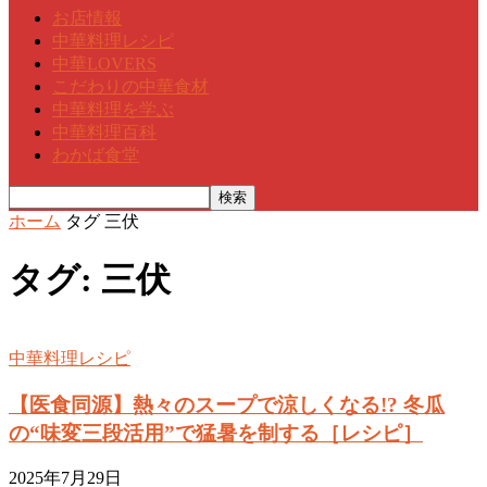
お店情報
中華料理レシピ
中華LOVERS
こだわりの中華食材
中華料理を学ぶ
中華料理百科
わかば食堂
ホーム
タグ
三伏
タグ: 三伏
中華料理レシピ
【医食同源】熱々のスープで涼しくなる!? 冬瓜
の“味変三段活用”で猛暑を制する［レシピ］
2025年7月29日