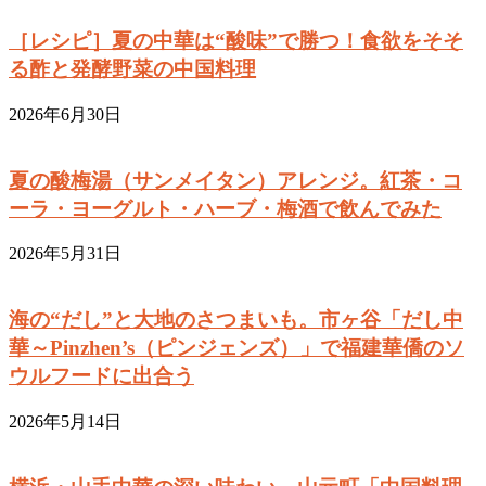
［レシピ］夏の中華は“酸味”で勝つ！食欲をそそ
る酢と発酵野菜の中国料理
2026年6月30日
夏の酸梅湯（サンメイタン）アレンジ。紅茶・コ
ーラ・ヨーグルト・ハーブ・梅酒で飲んでみた
2026年5月31日
海の“だし”と大地のさつまいも。市ヶ谷「だし中
華～Pinzhen’s（ピンジェンズ）」で福建華僑のソ
ウルフードに出合う
2026年5月14日