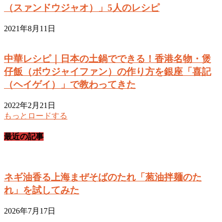
（スァンドウジャオ）」5人のレシピ
2021年8月11日
中華レシピ｜日本の土鍋でできる！香港名物・煲
仔飯（ボウジャイファン）の作り方を銀座「喜記
（ヘイゲイ）」で教わってきた
2022年2月21日
もっとロードする
最近の記事
ネギ油香る上海まぜそばのたれ「葱油拌麺のた
れ」を試してみた
2026年7月17日