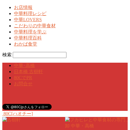
お店情報
中華料理レシピ
中華LOVERS
こだわりの中華食材
中華料理を学ぶ
中華料理百科
わかば食堂
検索
中華･高橋
日本橋 古樹軒
80CでPR
お問合せ
80C[ハオチー]