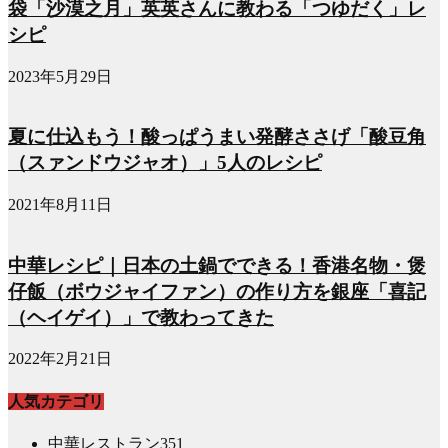
袋「沙漠之月」英英さんに教わる「つゆだく」レ
シピ
2023年5月29日
夏に仕込もう！酸っぱうまい発酵ささげ「酸豆角
（スァンドウジャオ）」5人のレシピ
2021年8月11日
中華レシピ｜日本の土鍋でできる！香港名物・煲
仔飯（ボウジャイファン）の作り方を銀座「喜記
（ヘイゲイ）」で教わってきた
2022年2月21日
人気カテゴリ
中華レストラン
351