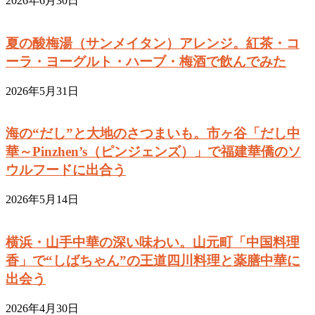
2026年6月30日
夏の酸梅湯（サンメイタン）アレンジ。紅茶・コ
ーラ・ヨーグルト・ハーブ・梅酒で飲んでみた
2026年5月31日
海の“だし”と大地のさつまいも。市ヶ谷「だし中
華～Pinzhen’s（ピンジェンズ）」で福建華僑のソ
ウルフードに出合う
2026年5月14日
横浜・山手中華の深い味わい。山元町「中国料理
香」で“しばちゃん”の王道四川料理と薬膳中華に
出会う
2026年4月30日