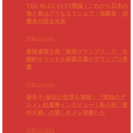
THE BLUE FEST開催｜これから日本の
海と食はどうなる？シェフ・漁業者・消
費者が語る未来
中華LOVERS
麻辣連盟主催「麻辣グランプリ」で、古
樹軒オリジナル麻婆豆腐がグランプリ受
賞
中華LOVERS
唐辛子×納豆の世界を堪能！『孤独のグ
ルメ』松重豊インタビュー｜新小岩「貴
州火鍋」の愛しきメシ泥棒たち
中華LOVERS