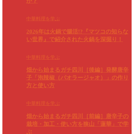
か？
中華料理を学ぶ
2026年は火鍋で腸活!?『マツコの知らな
い世界』で紹介された火鍋を深掘り！
中華料理を学ぶ
畑から始まるガチ四川［後編］発酵唐辛
子「泡辣椒（パオラージャオ）」の作り
方と使い方
中華料理を学ぶ
畑から始まるガチ四川［前編］唐辛子の
栽培・加工・使い方を狭山「蓮華」で学
ぶ