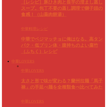
［レシピ］豚ひき肉と長芋の澄まし蒸し
スープ。包丁不要の蒸し調理で獅子頭の
食感！（山薬肉餅湯）
中華料理レシピ
中華でベジマッチョに俺はなる。高タン
パク・低プリン体・腹持ちのよい腐竹
（ふちく）レシピ
中華LOVERS
中華LOVERS
太さと形で味が変わる？蘭州拉麺「馬子
禄」の手延べ麺を全種類食べ比べてみた
中華LOVERS