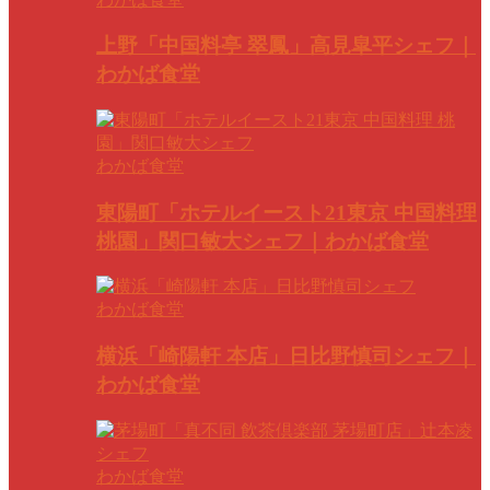
上野「中国料亭 翠鳳」高見皐平シェフ｜
わかば食堂
わかば食堂
東陽町「ホテルイースト21東京 中国料理
桃園」関口敏大シェフ｜わかば食堂
わかば食堂
横浜「崎陽軒 本店」日比野慎司シェフ｜
わかば食堂
わかば食堂