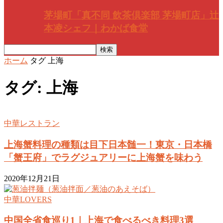
茅場町「真不同 飲茶倶楽部 茅場町店」辻
本凌シェフ｜わかば食堂
ホーム
タグ
上海
タグ: 上海
中華レストラン
上海蟹料理の種類は目下日本髄一！東京・日本橋
「蟹王府」でラグジュアリーに上海蟹を味わう
2020年12月21日
中華LOVERS
中国全省食巡り1｜上海で食べるべき料理3選