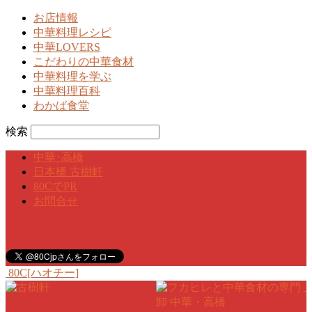
お店情報
中華料理レシピ
中華LOVERS
こだわりの中華食材
中華料理を学ぶ
中華料理百科
わかば食堂
検索
中華･高橋
日本橋 古樹軒
80CでPR
お問合せ
80C[ハオチー]