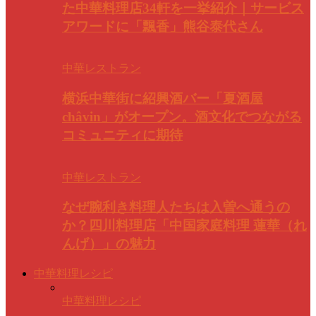
た中華料理店34軒を一挙紹介｜サービス
アワードに「飄香」熊谷泰代さん
中華レストラン
横浜中華街に紹興酒バー「夏酒屋
châvin」がオープン。酒文化でつながる
コミュニティに期待
中華レストラン
なぜ腕利き料理人たちは入曽へ通うの
か？四川料理店「中国家庭料理 蓮華（れ
んげ）」の魅力
中華料理レシピ
中華料理レシピ