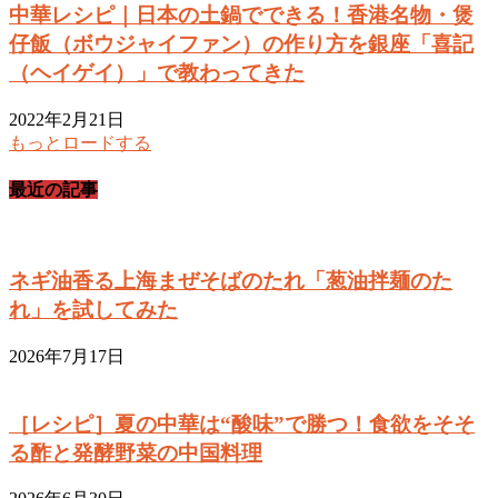
中華レシピ｜日本の土鍋でできる！香港名物・煲
仔飯（ボウジャイファン）の作り方を銀座「喜記
（ヘイゲイ）」で教わってきた
2022年2月21日
もっとロードする
最近の記事
ネギ油香る上海まぜそばのたれ「葱油拌麺のた
れ」を試してみた
2026年7月17日
［レシピ］夏の中華は“酸味”で勝つ！食欲をそそ
る酢と発酵野菜の中国料理