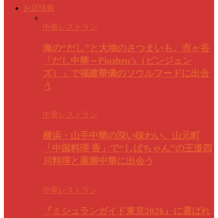
お店情報
中華レストラン
海の“だし”と大地のさつまいも。市ヶ谷
「だし中華～Pinzhen’s（ピンジェン
ズ）」で福建華僑のソウルフードに出合
う
中華レストラン
横浜・山手中華の深い味わい。山元町
「中国料理 香」で“しばちゃん”の王道四
川料理と薬膳中華に出会う
中華レストラン
『ミシュランガイド東京2026』に選ばれ