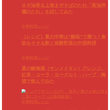
ネギ油香る上海まぜそばのたれ「葱油拌
麺のたれ」を試してみた
中華料理レシピ
［レシピ］夏の中華は“酸味”で勝つ！食
欲をそそる酢と発酵野菜の中国料理
中華料理レシピ
夏の酸梅湯（サンメイタン）アレンジ。
紅茶・コーラ・ヨーグルト・ハーブ・梅
酒で飲んでみた
中華料理レシピ