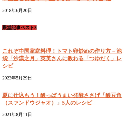
2018年6月20日
殿堂記事ベスト3
これぞ中国家庭料理！トマト卵炒めの作り方－池
袋「沙漠之月」英英さんに教わる「つゆだく」レ
シピ
2023年5月29日
夏に仕込もう！酸っぱうまい発酵ささげ「酸豆角
（スァンドウジャオ）」5人のレシピ
2021年8月11日