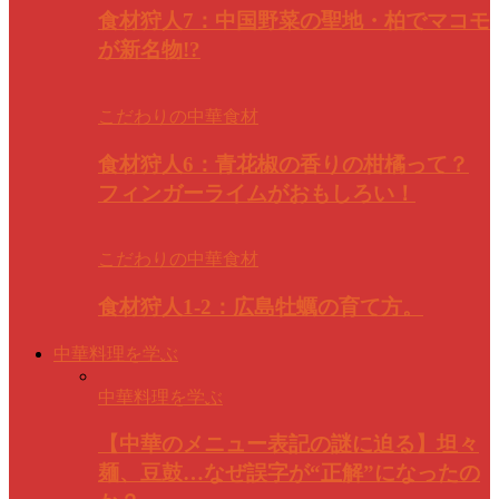
食材狩人7：中国野菜の聖地・柏でマコモ
が新名物!?
こだわりの中華食材
食材狩人6：青花椒の香りの柑橘って？
フィンガーライムがおもしろい！
こだわりの中華食材
食材狩人1-2：広島牡蠣の育て方。
中華料理を学ぶ
中華料理を学ぶ
【中華のメニュー表記の謎に迫る】坦々
麺、豆鼓…なぜ誤字が“正解”になったの