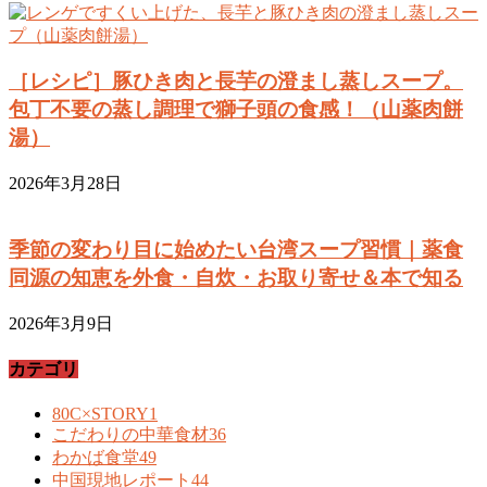
［レシピ］豚ひき肉と長芋の澄まし蒸しスープ。
包丁不要の蒸し調理で獅子頭の食感！（山薬肉餅
湯）
2026年3月28日
季節の変わり目に始めたい台湾スープ習慣｜薬食
同源の知恵を外食・自炊・お取り寄せ＆本で知る
2026年3月9日
カテゴリ
80C×STORY
1
こだわりの中華食材
36
わかば食堂
49
中国現地レポート
44