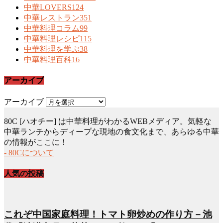
中華LOVERS
124
中華レストラン
351
中華料理コラム
99
中華料理レシピ
115
中華料理を学ぶ
38
中華料理百科
16
アーカイブ
アーカイブ
80C [ハオチー] は中華料理がわかるWEBメディア。気軽な
中華ランチからディープな現地の食文化まで、あらゆる中華
の情報がここに！
- 80Cについて
人気の投稿
これぞ中国家庭料理！トマト卵炒めの作り方－池