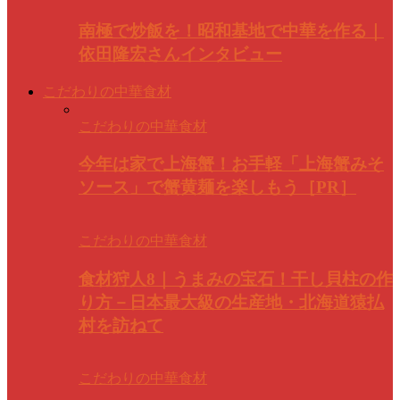
南極で炒飯を！昭和基地で中華を作る｜
依田隆宏さんインタビュー
こだわりの中華食材
こだわりの中華食材
今年は家で上海蟹！お手軽「上海蟹みそ
ソース」で蟹黄麺を楽しもう［PR］
こだわりの中華食材
食材狩人8｜うまみの宝石！干し貝柱の作
り方－日本最大級の生産地・北海道猿払
村を訪ねて
こだわりの中華食材