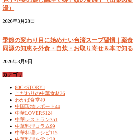
湯）
2026年3月28日
季節の変わり目に始めたい台湾スープ習慣｜薬食
同源の知恵を外食・自炊・お取り寄せ＆本で知る
2026年3月9日
カテゴリ
80C×STORY
1
こだわりの中華食材
36
わかば食堂
49
中国現地レポート
44
中華LOVERS
124
中華レストラン
351
中華料理コラム
99
中華料理レシピ
115
中華料理を学ぶ
38