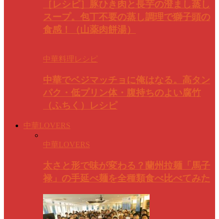
［レシピ］豚ひき肉と長芋の澄まし蒸し
スープ。包丁不要の蒸し調理で獅子頭の
食感！（山薬肉餅湯）
中華料理レシピ
中華でベジマッチョに俺はなる。高タン
パク・低プリン体・腹持ちのよい腐竹
（ふちく）レシピ
中華LOVERS
中華LOVERS
太さと形で味が変わる？蘭州拉麺「馬子
禄」の手延べ麺を全種類食べ比べてみた