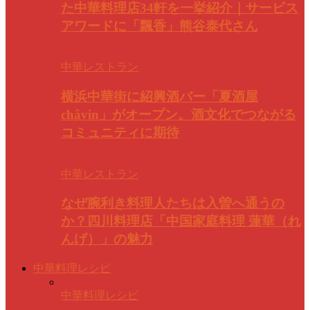
た中華料理店34軒を一挙紹介｜サービス
アワードに「飄香」熊谷泰代さん
中華レストラン
横浜中華街に紹興酒バー「夏酒屋
châvin」がオープン。酒文化でつながる
コミュニティに期待
中華レストラン
なぜ腕利き料理人たちは入曽へ通うの
か？四川料理店「中国家庭料理 蓮華（れ
んげ）」の魅力
中華料理レシピ
中華料理レシピ