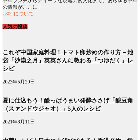
中華ランチからディープな現地の食文化まで、あらゆる中華
の情報がここに！
- 80Cについて
人気の投稿
これぞ中国家庭料理！トマト卵炒めの作り方－池
袋「沙漠之月」英英さんに教わる「つゆだく」レ
シピ
2023年5月29日
夏に仕込もう！酸っぱうまい発酵ささげ「酸豆角
（スァンドウジャオ）」5人のレシピ
2021年8月11日