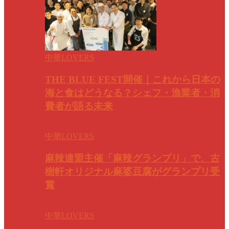
中華LOVERS
THE BLUE FEST開催｜これから日本の
海と食はどうなる？シェフ・漁業者・消
費者が語る未来
中華LOVERS
麻辣連盟主催「麻辣グランプリ」で、古
樹軒オリジナル麻婆豆腐がグランプリ受
賞
中華LOVERS