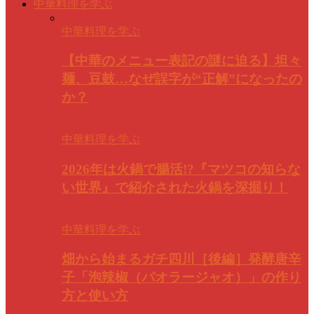
中華料理を学ぶ
中華料理を学ぶ
【中華のメニュー表記の謎に迫る】坦々
麺、豆鼓…なぜ誤字が“正解”になったの
か？
中華料理を学ぶ
2026年は火鍋で腸活!?『マツコの知らな
い世界』で紹介された火鍋を深掘り！
中華料理を学ぶ
畑から始まるガチ四川［後編］発酵唐辛
子「泡辣椒（パオラージャオ）」の作り
方と使い方