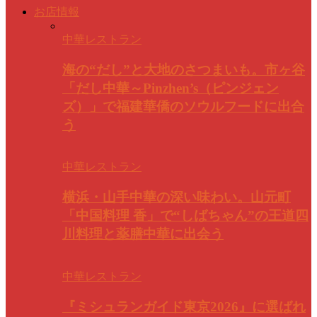
お店情報
中華レストラン
海の“だし”と大地のさつまいも。市ヶ谷
「だし中華～Pinzhen’s（ピンジェン
ズ）」で福建華僑のソウルフードに出合
う
中華レストラン
横浜・山手中華の深い味わい。山元町
「中国料理 香」で“しばちゃん”の王道四
川料理と薬膳中華に出会う
中華レストラン
『ミシュランガイド東京2026』に選ばれ