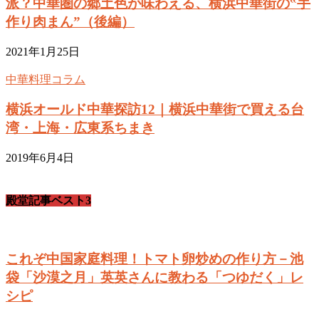
派？中華圏の郷土色が味わえる、横浜中華街の‟手
作り肉まん”（後編）
2021年1月25日
中華料理コラム
横浜オールド中華探訪12｜横浜中華街で買える台
湾・上海・広東系ちまき
2019年6月4日
殿堂記事ベスト3
これぞ中国家庭料理！トマト卵炒めの作り方－池
袋「沙漠之月」英英さんに教わる「つゆだく」レ
シピ