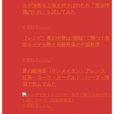
ネギ油香る上海まぜそばのたれ「葱油拌
麺のたれ」を試してみた
中華料理レシピ
［レシピ］夏の中華は“酸味”で勝つ！食
欲をそそる酢と発酵野菜の中国料理
中華料理レシピ
夏の酸梅湯（サンメイタン）アレンジ。
紅茶・コーラ・ヨーグルト・ハーブ・梅
酒で飲んでみた
中華料理レシピ