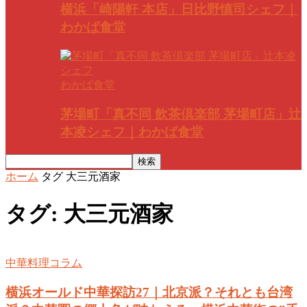
横浜「崎陽軒 本店」日比野慎司シェフ｜
わかば食堂
わかば食堂
茅場町「真不同 飲茶倶楽部 茅場町店」辻
本凌シェフ｜わかば食堂
ホーム
タグ
大三元酒家
タグ: 大三元酒家
中華料理コラム
横浜オールド中華探訪27｜北京派？それとも台湾