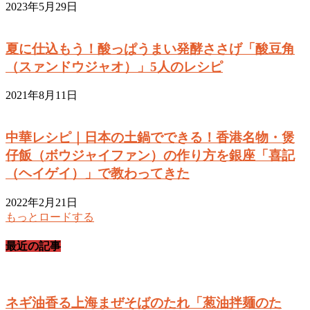
2023年5月29日
夏に仕込もう！酸っぱうまい発酵ささげ「酸豆角
（スァンドウジャオ）」5人のレシピ
2021年8月11日
中華レシピ｜日本の土鍋でできる！香港名物・煲
仔飯（ボウジャイファン）の作り方を銀座「喜記
（ヘイゲイ）」で教わってきた
2022年2月21日
もっとロードする
最近の記事
ネギ油香る上海まぜそばのたれ「葱油拌麺のた