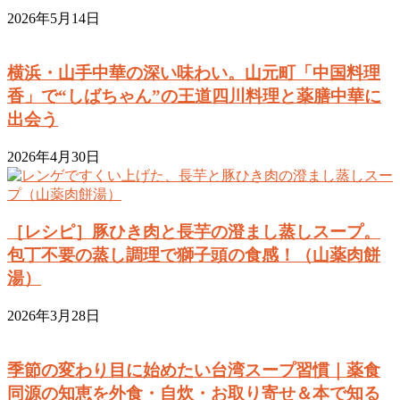
2026年5月14日
横浜・山手中華の深い味わい。山元町「中国料理
香」で“しばちゃん”の王道四川料理と薬膳中華に
出会う
2026年4月30日
［レシピ］豚ひき肉と長芋の澄まし蒸しスープ。
包丁不要の蒸し調理で獅子頭の食感！（山薬肉餅
湯）
2026年3月28日
季節の変わり目に始めたい台湾スープ習慣｜薬食
同源の知恵を外食・自炊・お取り寄せ＆本で知る