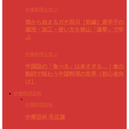
中華料理を学ぶ
畑から始まるガチ四川［前編］唐辛子の
栽培・加工・使い方を狭山「蓮華」で学
ぶ
中華料理を学ぶ
中国語の「食べる」は多すぎる…！食の
動詞で味わう中国料理の世界［初心者向
け］
中華料理百科
中華料理百科
中華百科 毛豆腐