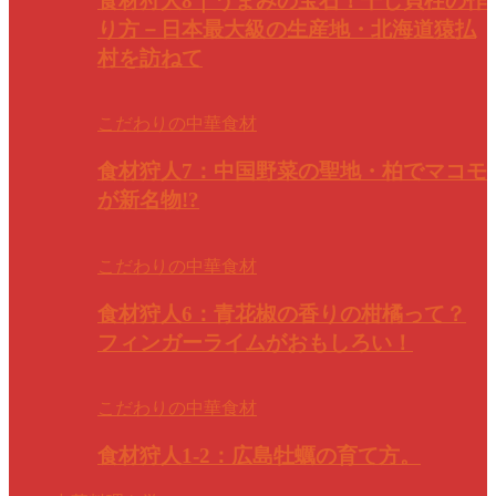
食材狩人8｜うまみの宝石！干し貝柱の作
り方－日本最大級の生産地・北海道猿払
村を訪ねて
こだわりの中華食材
食材狩人7：中国野菜の聖地・柏でマコモ
が新名物!?
こだわりの中華食材
食材狩人6：青花椒の香りの柑橘って？
フィンガーライムがおもしろい！
こだわりの中華食材
食材狩人1-2：広島牡蠣の育て方。