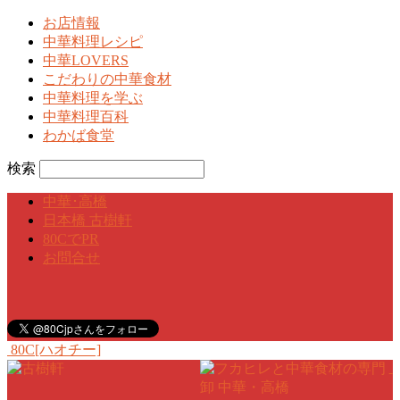
お店情報
中華料理レシピ
中華LOVERS
こだわりの中華食材
中華料理を学ぶ
中華料理百科
わかば食堂
検索
中華･高橋
日本橋 古樹軒
80CでPR
お問合せ
80C[ハオチー]