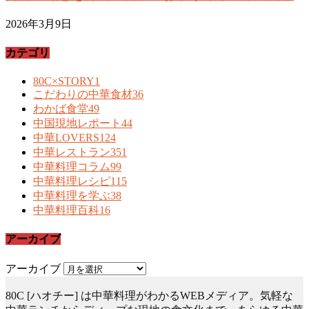
2026年3月9日
カテゴリ
80C×STORY
1
こだわりの中華食材
36
わかば食堂
49
中国現地レポート
44
中華LOVERS
124
中華レストラン
351
中華料理コラム
99
中華料理レシピ
115
中華料理を学ぶ
38
中華料理百科
16
アーカイブ
アーカイブ
80C [ハオチー] は中華料理がわかるWEBメディア。気軽な