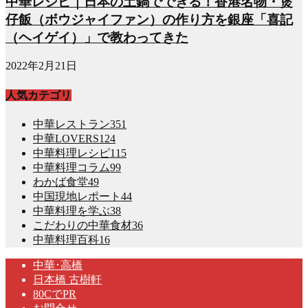
中華レシピ｜日本の土鍋でできる！香港名物・煲
仔飯（ボウジャイファン）の作り方を銀座「喜記
（ヘイゲイ）」で教わってきた
2022年2月21日
人気カテゴリ
中華レストラン
351
中華LOVERS
124
中華料理レシピ
115
中華料理コラム
99
わかば食堂
49
中国現地レポート
44
中華料理を学ぶ
38
こだわりの中華食材
36
中華料理百科
16
中華･高橋
日本橋 古樹軒
80CでPR