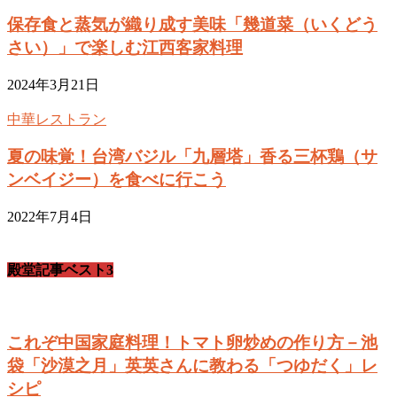
保存食と蒸気が織り成す美味「幾道菜（いくどう
さい）」で楽しむ江西客家料理
2024年3月21日
中華レストラン
夏の味覚！台湾バジル「九層塔」香る三杯鶏（サ
ンベイジー）を食べに行こう
2022年7月4日
殿堂記事ベスト3
これぞ中国家庭料理！トマト卵炒めの作り方－池
袋「沙漠之月」英英さんに教わる「つゆだく」レ
シピ