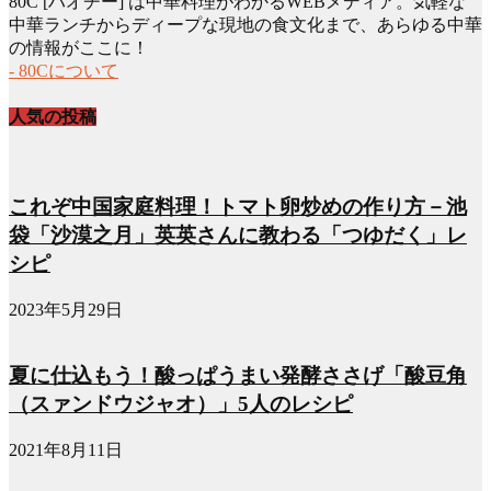
80C [ハオチー] は中華料理がわかるWEBメディア。気軽な
カ
中華ランチからディープな現地の食文化まで、あらゆる中華
イ
の情報がここに！
ブ
- 80Cについて
人気の投稿
これぞ中国家庭料理！トマト卵炒めの作り方－池
袋「沙漠之月」英英さんに教わる「つゆだく」レ
シピ
2023年5月29日
夏に仕込もう！酸っぱうまい発酵ささげ「酸豆角
（スァンドウジャオ）」5人のレシピ
2021年8月11日