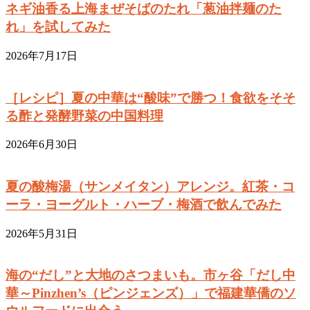
ネギ油香る上海まぜそばのたれ「葱油拌麺のた
れ」を試してみた
2026年7月17日
［レシピ］夏の中華は“酸味”で勝つ！食欲をそそ
る酢と発酵野菜の中国料理
2026年6月30日
夏の酸梅湯（サンメイタン）アレンジ。紅茶・コ
ーラ・ヨーグルト・ハーブ・梅酒で飲んでみた
2026年5月31日
海の“だし”と大地のさつまいも。市ヶ谷「だし中
華～Pinzhen’s（ピンジェンズ）」で福建華僑のソ