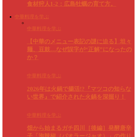
食材狩人1-2：広島牡蠣の育て方。
中華料理を学ぶ
中華料理を学ぶ
【中華のメニュー表記の謎に迫る】坦々
麺、豆鼓…なぜ誤字が“正解”になったの
か？
中華料理を学ぶ
2026年は火鍋で腸活!?『マツコの知らな
い世界』で紹介された火鍋を深掘り！
中華料理を学ぶ
畑から始まるガチ四川［後編］発酵唐辛
子「泡辣椒（パオラージャオ）」の作り