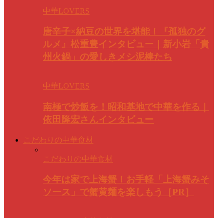
中華LOVERS
唐辛子×納豆の世界を堪能！『孤独のグ
ルメ』松重豊インタビュー｜新小岩「貴
州火鍋」の愛しきメシ泥棒たち
中華LOVERS
南極で炒飯を！昭和基地で中華を作る｜
依田隆宏さんインタビュー
こだわりの中華食材
こだわりの中華食材
今年は家で上海蟹！お手軽「上海蟹みそ
ソース」で蟹黄麺を楽しもう［PR］