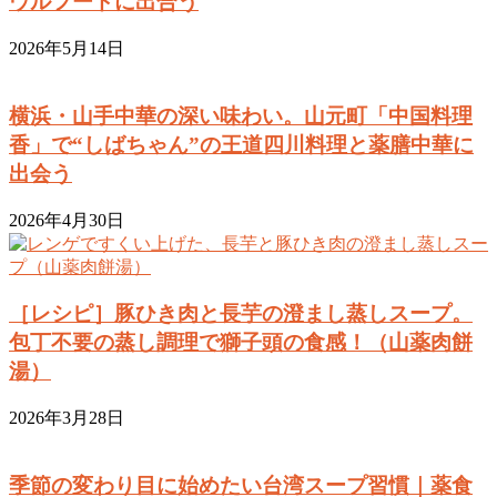
ウルフードに出合う
2026年5月14日
横浜・山手中華の深い味わい。山元町「中国料理
香」で“しばちゃん”の王道四川料理と薬膳中華に
出会う
2026年4月30日
［レシピ］豚ひき肉と長芋の澄まし蒸しスープ。
包丁不要の蒸し調理で獅子頭の食感！（山薬肉餅
湯）
2026年3月28日
季節の変わり目に始めたい台湾スープ習慣｜薬食