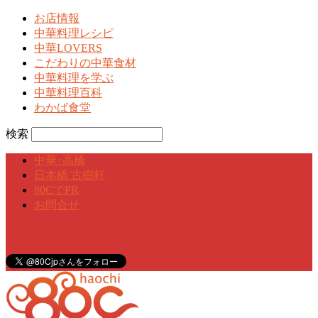
お店情報
中華料理レシピ
中華LOVERS
こだわりの中華食材
中華料理を学ぶ
中華料理百科
わかば食堂
検索
中華･高橋
日本橋 古樹軒
80CでPR
お問合せ