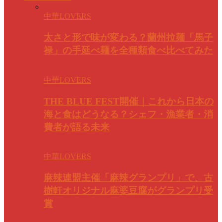
中華LOVERS
太さと形で味が変わる？蘭州拉麺「馬子
禄」の手延べ麺を全種類食べ比べてみた
中華LOVERS
THE BLUE FEST開催｜これから日本の
海と食はどうなる？シェフ・漁業者・消
費者が語る未来
中華LOVERS
麻辣連盟主催「麻辣グランプリ」で、古
樹軒オリジナル麻婆豆腐がグランプリ受
賞