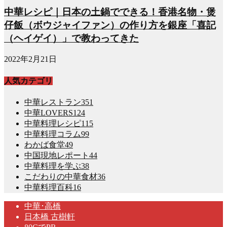
中華レシピ｜日本の土鍋でできる！香港名物・煲
仔飯（ボウジャイファン）の作り方を銀座「喜記
（ヘイゲイ）」で教わってきた
2022年2月21日
人気カテゴリ
中華レストラン
351
中華LOVERS
124
中華料理レシピ
115
中華料理コラム
99
わかば食堂
49
中国現地レポート
44
中華料理を学ぶ
38
こだわりの中華食材
36
中華料理百科
16
中華･高橋
日本橋 古樹軒