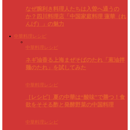
なぜ腕利き料理人たちは入曽へ通うの
か？四川料理店「中国家庭料理 蓮華（れ
んげ）」の魅力
中華料理レシピ
中華料理レシピ
ネギ油香る上海まぜそばのたれ「葱油拌
麺のたれ」を試してみた
中華料理レシピ
［レシピ］夏の中華は“酸味”で勝つ！食
欲をそそる酢と発酵野菜の中国料理
中華料理レシピ