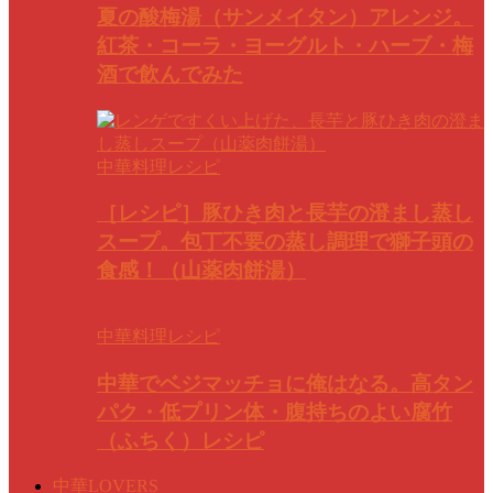
夏の酸梅湯（サンメイタン）アレンジ。
紅茶・コーラ・ヨーグルト・ハーブ・梅
酒で飲んでみた
中華料理レシピ
［レシピ］豚ひき肉と長芋の澄まし蒸し
スープ。包丁不要の蒸し調理で獅子頭の
食感！（山薬肉餅湯）
中華料理レシピ
中華でベジマッチョに俺はなる。高タン
パク・低プリン体・腹持ちのよい腐竹
（ふちく）レシピ
中華LOVERS