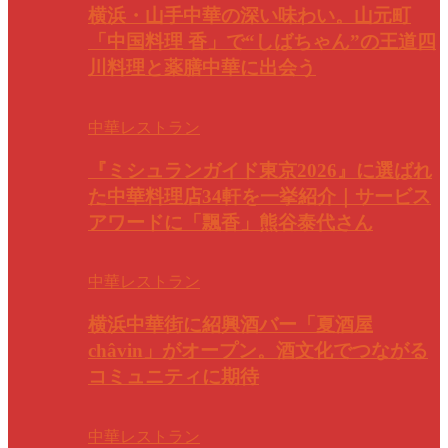
横浜・山手中華の深い味わい。山元町
「中国料理 香」で“しばちゃん”の王道四
川料理と薬膳中華に出会う
中華レストラン
『ミシュランガイド東京2026』に選ばれ
た中華料理店34軒を一挙紹介｜サービス
アワードに「飄香」熊谷泰代さん
中華レストラン
横浜中華街に紹興酒バー「夏酒屋
châvin」がオープン。酒文化でつながる
コミュニティに期待
中華レストラン