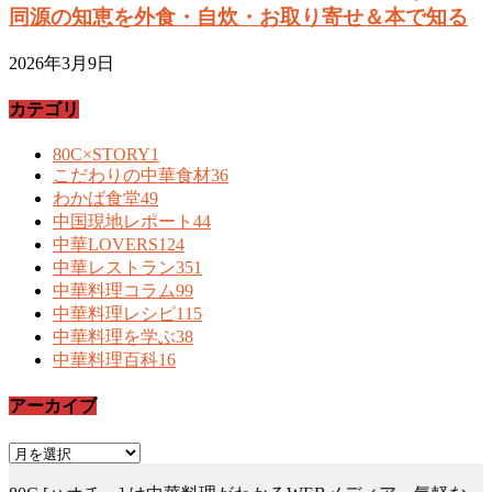
同源の知恵を外食・自炊・お取り寄せ＆本で知る
2026年3月9日
カテゴリ
80C×STORY
1
こだわりの中華食材
36
わかば食堂
49
中国現地レポート
44
中華LOVERS
124
中華レストラン
351
中華料理コラム
99
中華料理レシピ
115
中華料理を学ぶ
38
中華料理百科
16
アーカイブ
ア
ー