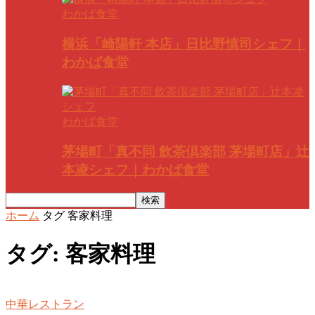
わかば食堂
横浜「崎陽軒 本店」日比野慎司シェフ｜
わかば食堂
わかば食堂
茅場町「真不同 飲茶倶楽部 茅場町店」辻
本凌シェフ｜わかば食堂
ホーム
タグ
客家料理
タグ: 客家料理
中華レストラン