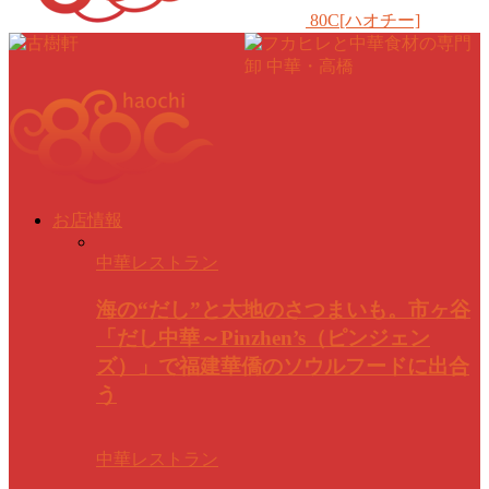
80C[ハオチー]
お店情報
中華レストラン
海の“だし”と大地のさつまいも。市ヶ谷
「だし中華～Pinzhen’s（ピンジェン
ズ）」で福建華僑のソウルフードに出合
う
中華レストラン