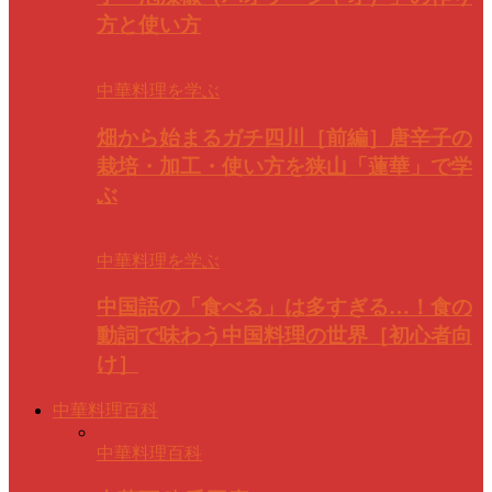
方と使い方
中華料理を学ぶ
畑から始まるガチ四川［前編］唐辛子の
栽培・加工・使い方を狭山「蓮華」で学
ぶ
中華料理を学ぶ
中国語の「食べる」は多すぎる…！食の
動詞で味わう中国料理の世界［初心者向
け］
中華料理百科
中華料理百科