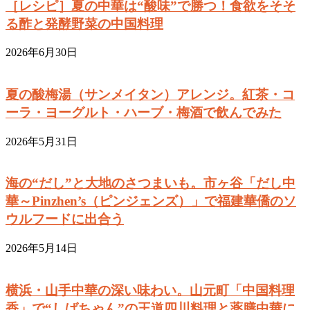
［レシピ］夏の中華は“酸味”で勝つ！食欲をそそ
る酢と発酵野菜の中国料理
2026年6月30日
夏の酸梅湯（サンメイタン）アレンジ。紅茶・コ
ーラ・ヨーグルト・ハーブ・梅酒で飲んでみた
2026年5月31日
海の“だし”と大地のさつまいも。市ヶ谷「だし中
華～Pinzhen’s（ピンジェンズ）」で福建華僑のソ
ウルフードに出合う
2026年5月14日
横浜・山手中華の深い味わい。山元町「中国料理
香」で“しばちゃん”の王道四川料理と薬膳中華に