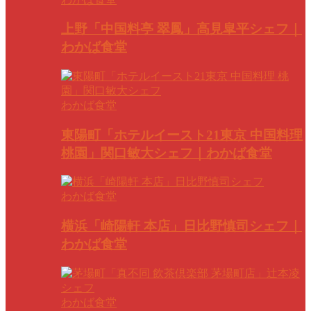
上野「中国料亭 翠鳳」高見皐平シェフ｜
わかば食堂
わかば食堂
東陽町「ホテルイースト21東京 中国料理
桃園」関口敏大シェフ｜わかば食堂
わかば食堂
横浜「崎陽軒 本店」日比野慎司シェフ｜
わかば食堂
わかば食堂