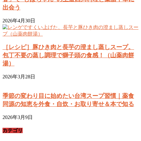
出会う
2026年4月30日
［レシピ］豚ひき肉と長芋の澄まし蒸しスープ。
包丁不要の蒸し調理で獅子頭の食感！（山薬肉餅
湯）
2026年3月28日
季節の変わり目に始めたい台湾スープ習慣｜薬食
同源の知恵を外食・自炊・お取り寄せ＆本で知る
2026年3月9日
カテゴリ