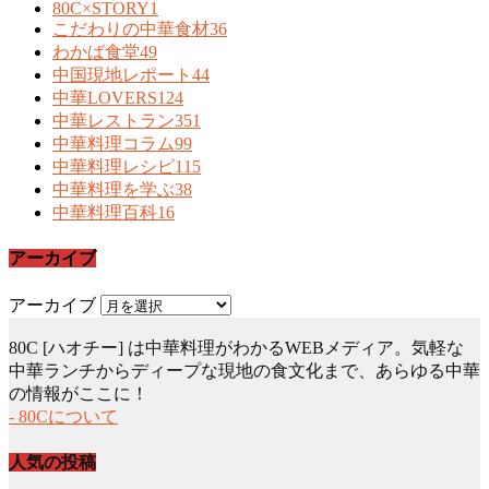
80C×STORY
1
こだわりの中華食材
36
わかば食堂
49
中国現地レポート
44
中華LOVERS
124
中華レストラン
351
中華料理コラム
99
中華料理レシピ
115
中華料理を学ぶ
38
中華料理百科
16
アーカイブ
アーカイブ
80C [ハオチー] は中華料理がわかるWEBメディア。気軽な
中華ランチからディープな現地の食文化まで、あらゆる中華
の情報がここに！
- 80Cについて
人気の投稿