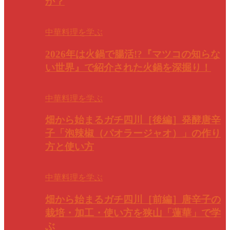
か？
中華料理を学ぶ
2026年は火鍋で腸活!?『マツコの知らな
い世界』で紹介された火鍋を深掘り！
中華料理を学ぶ
畑から始まるガチ四川［後編］発酵唐辛
子「泡辣椒（パオラージャオ）」の作り
方と使い方
中華料理を学ぶ
畑から始まるガチ四川［前編］唐辛子の
栽培・加工・使い方を狭山「蓮華」で学
ぶ