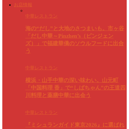
お店情報
中華レストラン
海の“だし”と大地のさつまいも。市ヶ谷
「だし中華～Pinzhen’s（ピンジェン
ズ）」で福建華僑のソウルフードに出合
う
中華レストラン
横浜・山手中華の深い味わい。山元町
「中国料理 香」で“しばちゃん”の王道四
川料理と薬膳中華に出会う
中華レストラン
『ミシュランガイド東京2026』に選ばれ