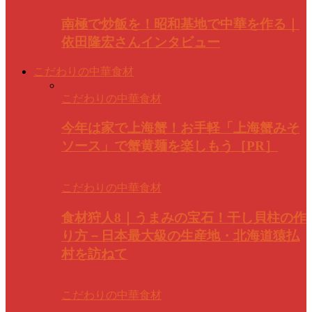
南極で炒飯を！昭和基地で中華を作る｜
依田隆宏さんインタビュー
こだわりの中華食材
こだわりの中華食材
今年は家で上海蟹！お手軽「上海蟹みそ
ソース」で蟹黄麺を楽しもう［PR］
こだわりの中華食材
食材狩人8｜うまみの宝石！干し貝柱の作
り方－日本最大級の生産地・北海道猿払
村を訪ねて
こだわりの中華食材