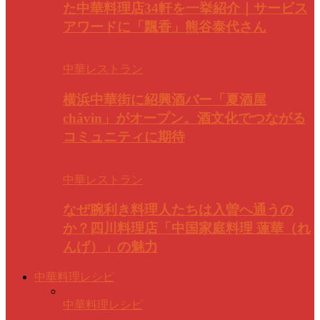
た中華料理店34軒を一挙紹介｜サービス
アワードに「飄香」熊谷泰代さん
中華レストラン
横浜中華街に紹興酒バー「夏酒屋
châvin」がオープン。酒文化でつながる
コミュニティに期待
中華レストラン
なぜ腕利き料理人たちは入曽へ通うの
か？四川料理店「中国家庭料理 蓮華（れ
んげ）」の魅力
中華料理レシピ
中華料理レシピ