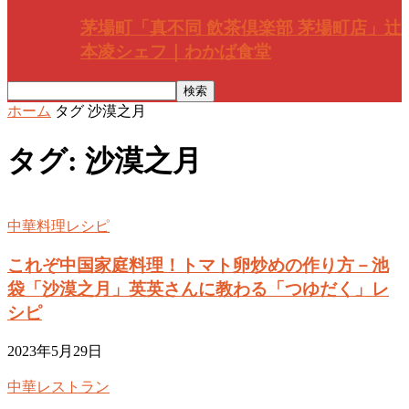
茅場町「真不同 飲茶倶楽部 茅場町店」辻
本凌シェフ｜わかば食堂
ホーム
タグ
沙漠之月
タグ: 沙漠之月
中華料理レシピ
これぞ中国家庭料理！トマト卵炒めの作り方－池
袋「沙漠之月」英英さんに教わる「つゆだく」レ
シピ
2023年5月29日
中華レストラン