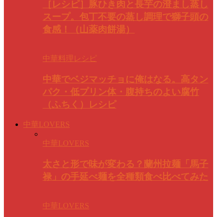
［レシピ］豚ひき肉と長芋の澄まし蒸し
スープ。包丁不要の蒸し調理で獅子頭の
食感！（山薬肉餅湯）
中華料理レシピ
中華でベジマッチョに俺はなる。高タン
パク・低プリン体・腹持ちのよい腐竹
（ふちく）レシピ
中華LOVERS
中華LOVERS
太さと形で味が変わる？蘭州拉麺「馬子
禄」の手延べ麺を全種類食べ比べてみた
中華LOVERS