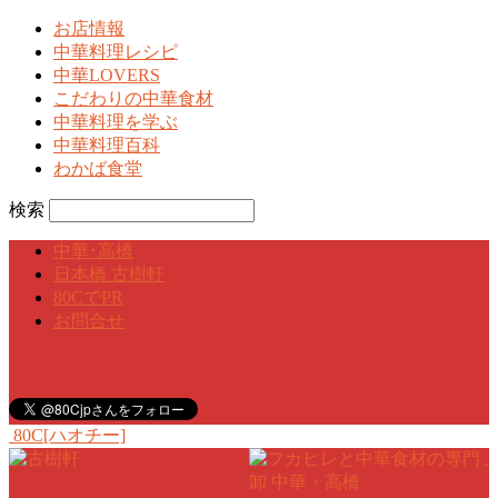
お店情報
中華料理レシピ
中華LOVERS
こだわりの中華食材
中華料理を学ぶ
中華料理百科
わかば食堂
検索
中華･高橋
日本橋 古樹軒
80CでPR
お問合せ
80C[ハオチー]