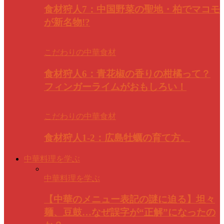
食材狩人7：中国野菜の聖地・柏でマコモ
が新名物!?
こだわりの中華食材
食材狩人6：青花椒の香りの柑橘って？
フィンガーライムがおもしろい！
こだわりの中華食材
食材狩人1-2：広島牡蠣の育て方。
中華料理を学ぶ
中華料理を学ぶ
【中華のメニュー表記の謎に迫る】坦々
麺、豆鼓…なぜ誤字が“正解”になったの