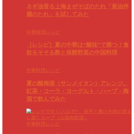
ネギ油香る上海まぜそばのたれ「葱油拌
麺のたれ」を試してみた
中華料理レシピ
［レシピ］夏の中華は“酸味”で勝つ！食
欲をそそる酢と発酵野菜の中国料理
中華料理レシピ
夏の酸梅湯（サンメイタン）アレンジ。
紅茶・コーラ・ヨーグルト・ハーブ・梅
酒で飲んでみた
中華料理レシピ