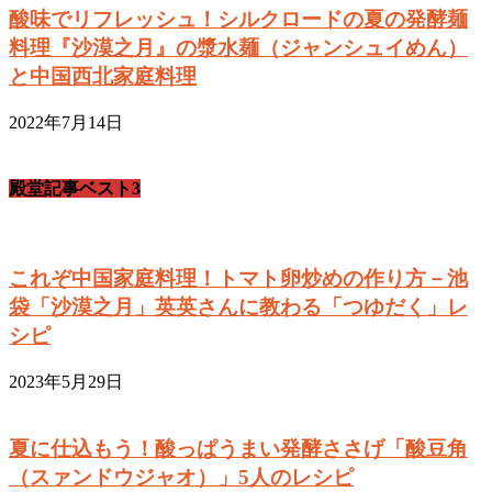
酸味でリフレッシュ！シルクロードの夏の発酵麺
料理『沙漠之月』の漿水麺（ジャンシュイめん）
と中国西北家庭料理
2022年7月14日
殿堂記事ベスト3
これぞ中国家庭料理！トマト卵炒めの作り方－池
袋「沙漠之月」英英さんに教わる「つゆだく」レ
シピ
2023年5月29日
夏に仕込もう！酸っぱうまい発酵ささげ「酸豆角
（スァンドウジャオ）」5人のレシピ