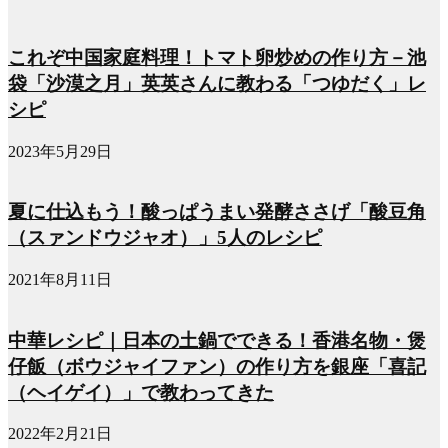
これぞ中国家庭料理！トマト卵炒めの作り方－池
袋「沙漠之月」英英さんに教わる「つゆだく」レ
シピ
2023年5月29日
夏に仕込もう！酸っぱうまい発酵ささげ「酸豆角
（スァンドウジャオ）」5人のレシピ
2021年8月11日
中華レシピ｜日本の土鍋でできる！香港名物・煲
仔飯（ボウジャイファン）の作り方を銀座「喜記
（ヘイゲイ）」で教わってきた
2022年2月21日