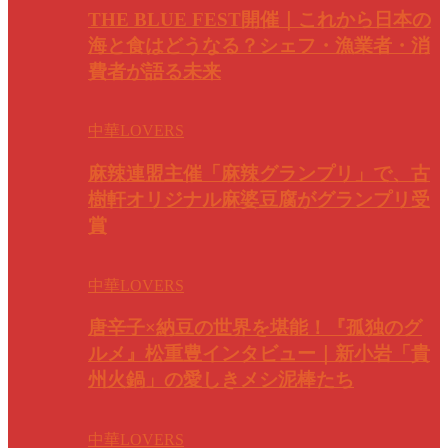
THE BLUE FEST開催｜これから日本の
海と食はどうなる？シェフ・漁業者・消
費者が語る未来
中華LOVERS
麻辣連盟主催「麻辣グランプリ」で、古
樹軒オリジナル麻婆豆腐がグランプリ受
賞
中華LOVERS
唐辛子×納豆の世界を堪能！『孤独のグ
ルメ』松重豊インタビュー｜新小岩「貴
州火鍋」の愛しきメシ泥棒たち
中華LOVERS