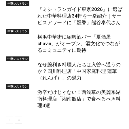
中華レストラン
『ミシュランガイド東京2026』に選ば
れた中華料理店34軒を一挙紹介｜サー
ビスアワードに「飄香」熊谷泰代さん
中華レストラン
横浜中華街に紹興酒バー「夏酒屋
châvin」がオープン。酒文化でつなが
るコミュニティに期待
中華レストラン
なぜ腕利き料理人たちは入曽へ通うの
か？四川料理店「中国家庭料理 蓮華
（れんげ）」の魅力
中華レストラン
激辛だけじゃない！西浅草の美麗系湖
南料理店「湘南飯店」で食べるべき料
理3選