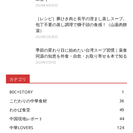
2026年4月30日
［レシピ］豚ひき肉と長芋の澄まし蒸しスープ。
包丁不要の蒸し調理で獅子頭の食感！（山薬肉餅
湯）
2026年3月28日
季節の変わり目に始めたい台湾スープ習慣｜薬食
同源の知恵を外食・自炊・お取り寄せ＆本で知る
2026年3月9日
カテゴリ
80C×STORY
1
こだわりの中華食材
36
わかば食堂
49
中国現地レポート
44
中華LOVERS
124