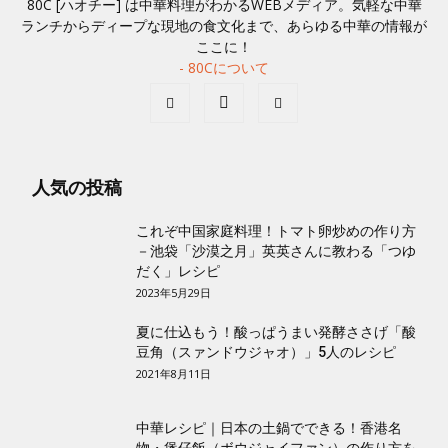
80C [ハオチー] は中華料理がわかるWEBメディア。気軽な中華
ランチからディープな現地の食文化まで、あらゆる中華の情報が
ここに！
- 80Cについて
人気の投稿
これぞ中国家庭料理！トマト卵炒めの作り方
－池袋「沙漠之月」英英さんに教わる「つゆ
だく」レシピ
2023年5月29日
夏に仕込もう！酸っぱうまい発酵ささげ「酸
豆角（スァンドウジャオ）」5人のレシピ
2021年8月11日
中華レシピ｜日本の土鍋でできる！香港名