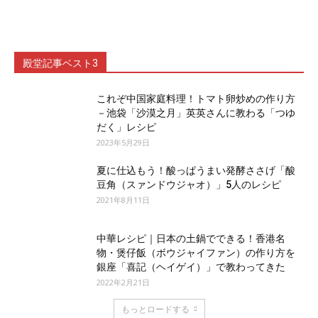
殿堂記事ベスト3
これぞ中国家庭料理！トマト卵炒めの作り方
－池袋「沙漠之月」英英さんに教わる「つゆ
だく」レシピ
2023年5月29日
夏に仕込もう！酸っぱうまい発酵ささげ「酸
豆角（スァンドウジャオ）」5人のレシピ
2021年8月11日
中華レシピ｜日本の土鍋でできる！香港名
物・煲仔飯（ボウジャイファン）の作り方を
銀座「喜記（ヘイゲイ）」で教わってきた
2022年2月21日
もっとロードする