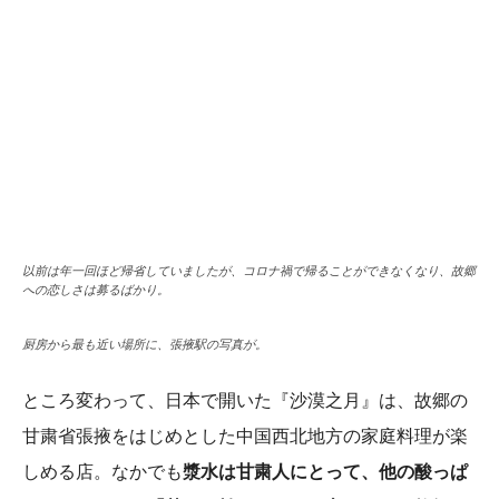
以前は年一回ほど帰省していましたが、コロナ禍で帰ることができなくなり、故郷
への恋しさは募るばかり。
厨房から最も近い場所に、張掖駅の写真が。
ところ変わって、日本で開いた『沙漠之月』は、故郷の
甘粛省張掖をはじめとした中国西北地方の家庭料理が楽
しめる店。なかでも
漿水は甘粛人にとって、他の酸っぱ