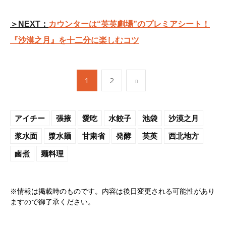
＞NEXT：
カウンターは“英英劇場”のプレミアシート！
『沙漠之月』を十二分に楽しむコツ
1
2
アイチー
張掖
愛吃
水餃子
池袋
沙漠之月
浆水面
漿水麺
甘粛省
発酵
英英
西北地方
鹵煮
麺料理
※情報は掲載時のものです。内容は後日変更される可能性があり
ますので御了承ください。