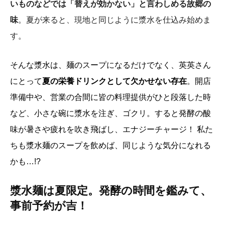
いものなどでは「替えが効かない」と言わしめる故郷の
味
。夏が来ると、現地と同じように漿水を仕込み始めま
す。
そんな漿水は、麺のスープになるだけでなく、英英さん
にとって
夏の栄養ドリンクとして欠かせない存在
。開店
準備中や、営業の合間に皆の料理提供がひと段落した時
など、小さな碗に漿水を注ぎ、ゴクリ。すると発酵の酸
味が暑さや疲れを吹き飛ばし、エナジーチャージ！ 私た
ちも漿水麺のスープを飲めば、同じような気分になれる
かも…!?
漿水麺は夏限定。発酵の時間を鑑みて、
事前予約が吉！