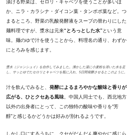
漬ける野菜は、セロリ・キャベツを使うことが多いほ
か、ニラ・カラシナ・ダイコン葉・タンポポ葉など。つ
まるところ、野菜の乳酸発酵液をスープの替わりにした
麺料理ですが、漿水は元来
“とろっとした水”
という意
味。麺のゆで汁を使うことから、料理名の通り、わずか
にとろみを感じます。
漿水（ジャンシュイ）を自作してみました。沸かした湯に小麦粉を溶いた水を足
し、サッとゆでたセロリとキャベツを瓶に入れ、5日間発酵させるとこのように。
汁を飲んでみると、
発酵によるまろやかな酸味と香りが
広がる、ひとクセある風味
。中国人同士でも、西北地方
以外の出身者にとって、この独特の酸味や香りを“芳
醇”と感じるかどうかは好みが別れるようです。
しかし口にするうちに、クセがだんだん爽やかに感じら