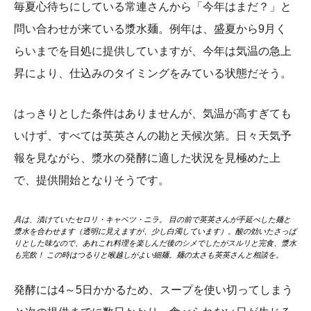
毎夏心待ちにしている常連さんから「今年はまだ？」と
問い合わせが来ている漿水麺。例年は、盛夏から9月く
らいまでを目処に提供していますが、今年は気温の急上
昇により、仕込みのタイミングをみている状態だそう。
はっきりとした条件はありませんが、気温が高すぎても
いけず、すべては英英さんの勘と天候次第。日々天気予
報を見ながら、漿水の発酵に適した状況を見極めた上
で、提供開始となりそうです。
具は、漬けていたセロリ・キャベツ・ニラ。 目の前で英英さんが手延べした麺と
漿水を合わせます（透明に見えますが、少し白濁しています）。酸の効いたさっぱ
りとした味なので、あれこれ料理を楽しんだ後のシメでしたがスルリと完食、漿水
も完飲！ この時はつるりと喉越しがよい細麺。麺の太さも英英さんと相談を。
発酵には4～5日かかるため、スープを使い切ってしまう