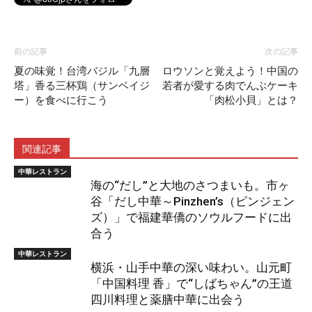
前の記事
次の記事
夏の味覚！台湾バジル「九層
ロウソンと覚えよう！中国の
塔」香る三杯鶏（サンベイジ
若者が愛する肉でんぶケーキ
ー）を食べに行こう
「肉松小貝」とは？
関連記事
中華レストラン
海の“だし”と大地のさつまいも。市ヶ
谷「だし中華～Pinzhen’s（ピンジェン
ズ）」で福建華僑のソウルフードに出
合う
中華レストラン
横浜・山手中華の深い味わい。山元町
「中国料理 香」で“しばちゃん”の王道
四川料理と薬膳中華に出会う