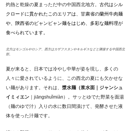
灼熱と乾燥の夏まっただ中の中国西北地方。
古代はシル
クロードに貫かれたこのエリアは、甘粛省の蘭州牛肉麺
や、陝西省のビャンビャン麺をはじめ、多彩な麺料理が
食べられています。
北方はモンゴルやロシア、西方はカザフスタンやキルギスなどと隣接する中国西北
部。
夏が来ると、日本では冷やし中華が姿を現し、多くの
人々に愛されているように、この西北の夏にも欠かせな
い麺があります。それは、
漿水麺（浆水面｜ジャンシュ
イミィエン
｜jiāngshuǐmiàn）。サッとゆでた野菜を面湯
（麺のゆで汁）入りの水に数日間漬けて、発酵させた液
体を使った汁麺です。