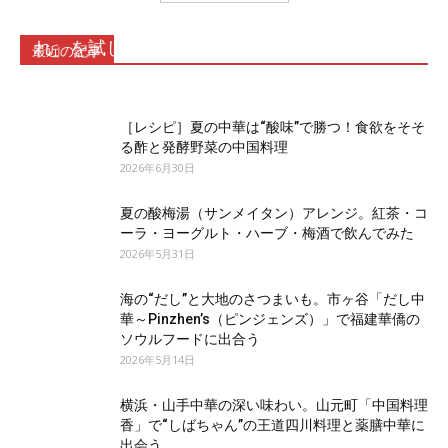
ネギ油香る上海まぜそばのたれ「葱油拌麺のた
れ」を試してみた
最近の記事
2026年7月17日
［レシピ］夏の中華は“酸味”で勝つ！食欲をそそ
る酢と発酵野菜の中国料理
2026年6月30日
夏の酸梅湯（サンメイタン）アレンジ。紅茶・コ
ーラ・ヨーグルト・ハーブ・梅酒で飲んでみた
2026年5月31日
海の“だし”と大地のさつまいも。市ヶ谷「だし中
華～Pinzhen’s（ピンジェンズ）」で福建華僑の
ソウルフードに出合う
2026年5月14日
横浜・山手中華の深い味わい。山元町「中国料理
香」で“しばちゃん”の王道四川料理と薬膳中華に
出会う