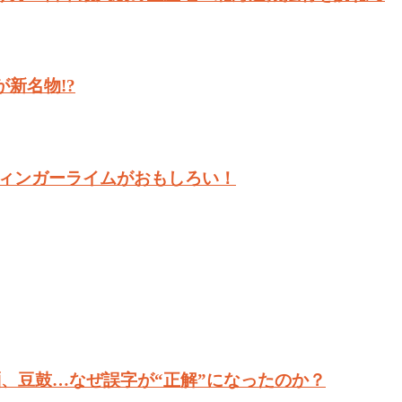
新名物!?
フィンガーライムがおもしろい！
、豆鼓…なぜ誤字が“正解”になったのか？