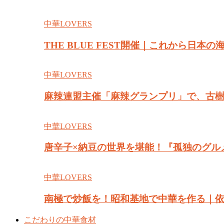
中華LOVERS
THE BLUE FEST開催｜これから日
中華LOVERS
麻辣連盟主催「麻辣グランプリ」で、古
中華LOVERS
唐辛子×納豆の世界を堪能！『孤独のグル
中華LOVERS
南極で炒飯を！昭和基地で中華を作る｜
こだわりの中華食材