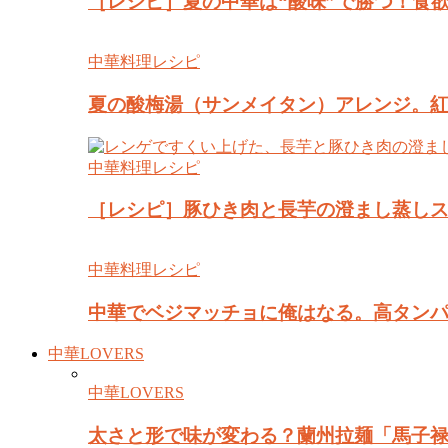
［レシピ］夏の中華は“酸味”で勝つ！食
中華料理レシピ
夏の酸梅湯（サンメイタン）アレンジ。
中華料理レシピ
［レシピ］豚ひき肉と長芋の澄まし蒸し
中華料理レシピ
中華でベジマッチョに俺はなる。高タン
中華LOVERS
中華LOVERS
太さと形で味が変わる？蘭州拉麺「馬子