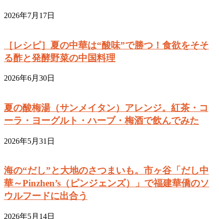
2026年7月17日
［レシピ］夏の中華は“酸味”で勝つ！食欲をそそ
る酢と発酵野菜の中国料理
2026年6月30日
夏の酸梅湯（サンメイタン）アレンジ。紅茶・コ
ーラ・ヨーグルト・ハーブ・梅酒で飲んでみた
2026年5月31日
海の“だし”と大地のさつまいも。市ヶ谷「だし中
華～Pinzhen’s（ピンジェンズ）」で福建華僑のソ
ウルフードに出合う
2026年5月14日