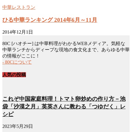
中華レストラン
ひる中華ランキング 2014年6月～11月
2014年12月1日
80C [ハオチー] は中華料理がわかるWEBメディア。気軽な
中華ランチからディープな現地の食文化まで、あらゆる中華
の情報がここに！
- 80Cについて
人気の投稿
これぞ中国家庭料理！トマト卵炒めの作り方－池
袋「沙漠之月」英英さんに教わる「つゆだく」レ
シピ
2023年5月29日