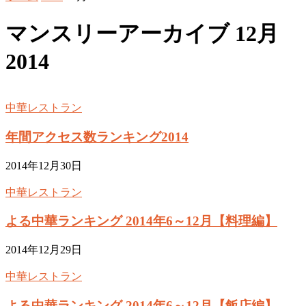
マンスリーアーカイブ 12月
2014
中華レストラン
年間アクセス数ランキング2014
2014年12月30日
中華レストラン
よる中華ランキング 2014年6～12月【料理編】
2014年12月29日
中華レストラン
よる中華ランキング 2014年6～12月【飯店編】