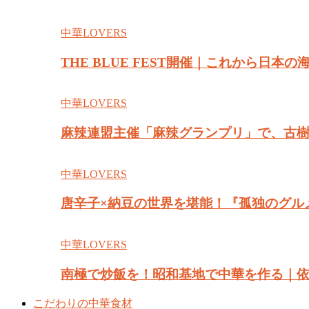
中華LOVERS
THE BLUE FEST開催｜これから日
中華LOVERS
麻辣連盟主催「麻辣グランプリ」で、古
中華LOVERS
唐辛子×納豆の世界を堪能！『孤独のグル
中華LOVERS
南極で炒飯を！昭和基地で中華を作る｜
こだわりの中華食材