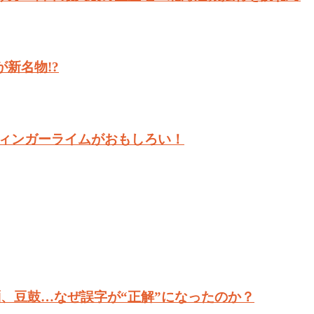
新名物!?
フィンガーライムがおもしろい！
、豆鼓…なぜ誤字が“正解”になったのか？