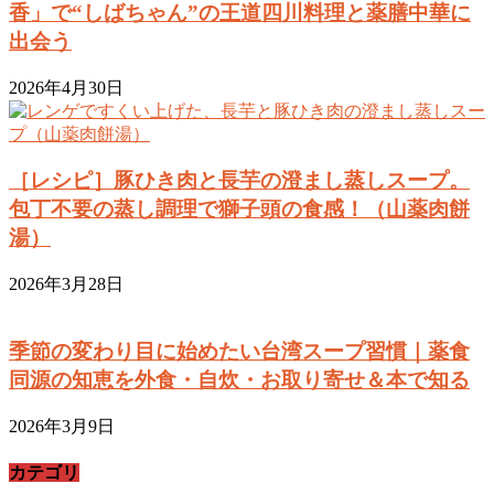
香」で“しばちゃん”の王道四川料理と薬膳中華に
出会う
2026年4月30日
［レシピ］豚ひき肉と長芋の澄まし蒸しスープ。
包丁不要の蒸し調理で獅子頭の食感！（山薬肉餅
湯）
2026年3月28日
季節の変わり目に始めたい台湾スープ習慣｜薬食
同源の知恵を外食・自炊・お取り寄せ＆本で知る
2026年3月9日
カテゴリ