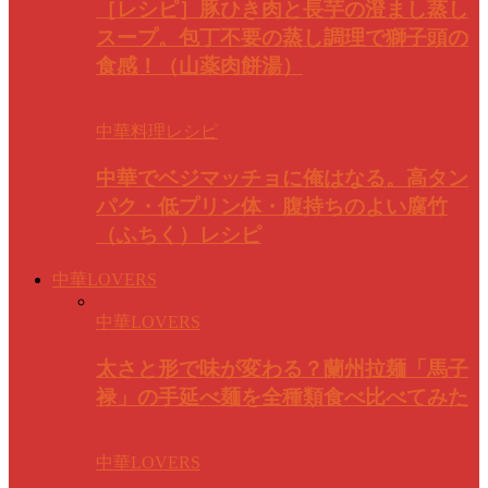
［レシピ］豚ひき肉と長芋の澄まし蒸し
スープ。包丁不要の蒸し調理で獅子頭の
食感！（山薬肉餅湯）
中華料理レシピ
中華でベジマッチョに俺はなる。高タン
パク・低プリン体・腹持ちのよい腐竹
（ふちく）レシピ
中華LOVERS
中華LOVERS
太さと形で味が変わる？蘭州拉麺「馬子
禄」の手延べ麺を全種類食べ比べてみた
中華LOVERS