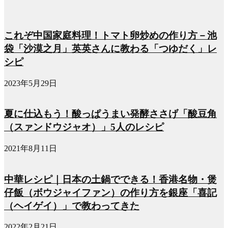
これぞ中国家庭料理！トマト卵炒めの作り方－池
袋「沙漠之月」英英さんに教わる「つゆだく」レ
シピ
2023年5月29日
夏に仕込もう！酸っぱうまい発酵ささげ「酸豆角
（スァンドウジャオ）」5人のレシピ
2021年8月11日
中華レシピ｜日本の土鍋でできる！香港名物・煲
仔飯（ボウジャイファン）の作り方を銀座「喜記
（ヘイゲイ）」で教わってきた
2022年2月21日