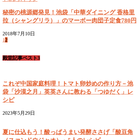
秘密の桃源郷発見！池袋「中華ダイニング 香格里
拉（シャングリラ）」のマーボー肉団子定食780円
2018年7月10日
1
2
殿堂記事ベスト3
これぞ中国家庭料理！トマト卵炒めの作り方－池
袋「沙漠之月」英英さんに教わる「つゆだく」レ
シピ
2023年5月29日
夏に仕込もう！酸っぱうまい発酵ささげ「酸豆角