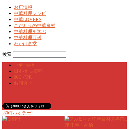
お店情報
中華料理レシピ
中華LOVERS
こだわりの中華食材
中華料理を学ぶ
中華料理百科
わかば食堂
検索
中華･高橋
日本橋 古樹軒
80CでPR
お問合せ
80C[ハオチー]