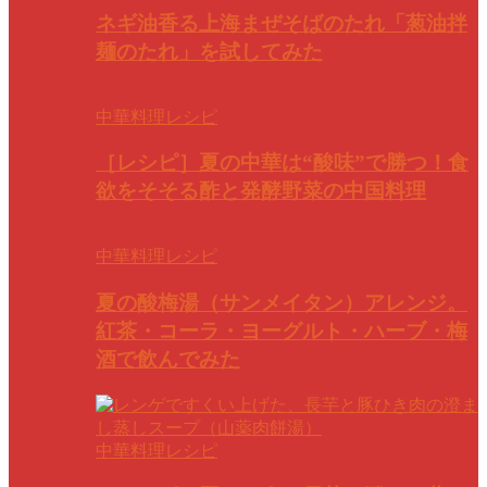
ネギ油香る上海まぜそばのたれ「葱油拌
麺のたれ」を試してみた
中華料理レシピ
［レシピ］夏の中華は“酸味”で勝つ！食
欲をそそる酢と発酵野菜の中国料理
中華料理レシピ
夏の酸梅湯（サンメイタン）アレンジ。
紅茶・コーラ・ヨーグルト・ハーブ・梅
酒で飲んでみた
中華料理レシピ