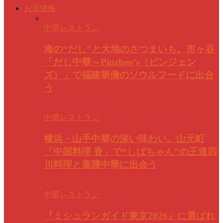
お店情報
中華レストラン
海の“だし”と大地のさつまいも。市ヶ谷
「だし中華～Pinzhen’s（ピンジェン
ズ）」で福建華僑のソウルフードに出合
う
中華レストラン
横浜・山手中華の深い味わい。山元町
「中国料理 香」で“しばちゃん”の王道四
川料理と薬膳中華に出会う
中華レストラン
『ミシュランガイド東京2026』に選ばれ