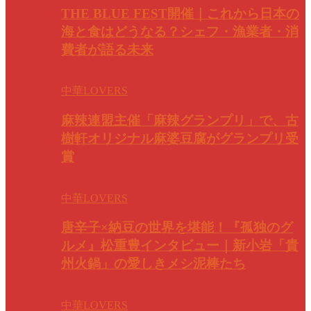
THE BLUE FEST開催｜これから日本の
海と食はどうなる？シェフ・漁業者・消
費者が語る未来
中華LOVERS
麻辣連盟主催「麻辣グランプリ」で、古
樹軒オリジナル麻婆豆腐がグランプリ受
賞
中華LOVERS
唐辛子×納豆の世界を堪能！『孤独のグ
ルメ』松重豊インタビュー｜新小岩「貴
州火鍋」の愛しきメシ泥棒たち
中華LOVERS