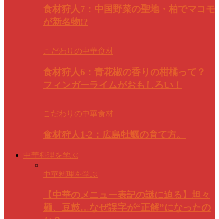
食材狩人7：中国野菜の聖地・柏でマコモ
が新名物!?
こだわりの中華食材
食材狩人6：青花椒の香りの柑橘って？
フィンガーライムがおもしろい！
こだわりの中華食材
食材狩人1-2：広島牡蠣の育て方。
中華料理を学ぶ
中華料理を学ぶ
【中華のメニュー表記の謎に迫る】坦々
麺、豆鼓…なぜ誤字が“正解”になったの