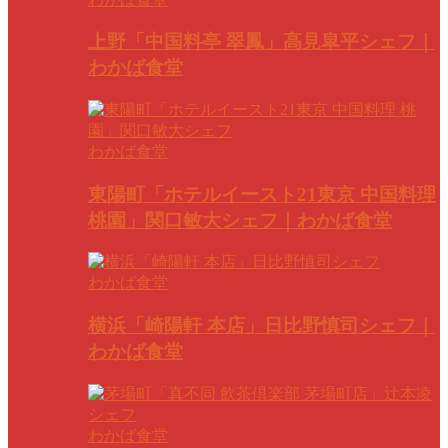
上野「中国料亭 翠鳳」高見皐平シェフ｜
わかば食堂
わかば食堂
東陽町「ホテルイースト21東京 中国料理
桃園」関口敏大シェフ｜わかば食堂
わかば食堂
横浜「崎陽軒 本店」日比野慎司シェフ｜
わかば食堂
わかば食堂