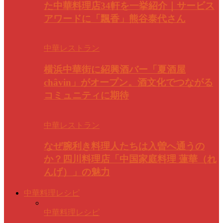
た中華料理店34軒を一挙紹介｜サービス
アワードに「飄香」熊谷泰代さん
中華レストラン
横浜中華街に紹興酒バー「夏酒屋
châvin」がオープン。酒文化でつながる
コミュニティに期待
中華レストラン
なぜ腕利き料理人たちは入曽へ通うの
か？四川料理店「中国家庭料理 蓮華（れ
んげ）」の魅力
中華料理レシピ
中華料理レシピ