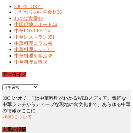
80C×STORY
1
こだわりの中華食材
36
わかば食堂
49
中国現地レポート
44
中華LOVERS
124
中華レストラン
351
中華料理コラム
99
中華料理レシピ
115
中華料理を学ぶ
38
中華料理百科
16
アーカイブ
ア
ー
80C [ハオチー] は中華料理がわかるWEBメディア。気軽な
カ
中華ランチからディープな現地の食文化まで、あらゆる中華
イ
の情報がここに！
ブ
- 80Cについて
人気の投稿