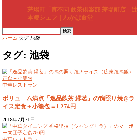
茅場町「真不同 飲茶倶楽部 茅場町店」辻
本凌シェフ｜わかば食堂
ホーム
タグ
池袋
タグ: 池袋
中華レストラン
ボリューム満点「逸品飲茶 縁茗」の鴨照り焼きラ
イス定食＋小籠包＝1,274円
2018年7月31日
中華レストラン