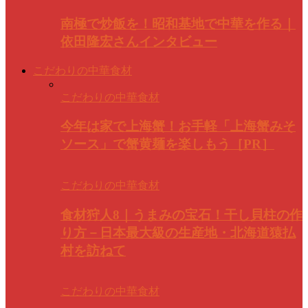
南極で炒飯を！昭和基地で中華を作る｜
依田隆宏さんインタビュー
こだわりの中華食材
こだわりの中華食材
今年は家で上海蟹！お手軽「上海蟹みそ
ソース」で蟹黄麺を楽しもう［PR］
こだわりの中華食材
食材狩人8｜うまみの宝石！干し貝柱の作
り方－日本最大級の生産地・北海道猿払
村を訪ねて
こだわりの中華食材