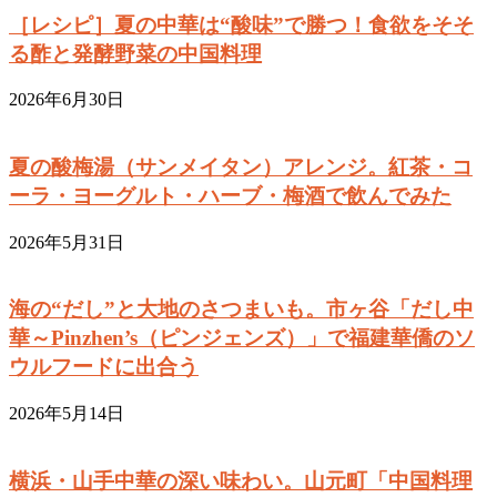
［レシピ］夏の中華は“酸味”で勝つ！食欲をそそ
る酢と発酵野菜の中国料理
2026年6月30日
夏の酸梅湯（サンメイタン）アレンジ。紅茶・コ
ーラ・ヨーグルト・ハーブ・梅酒で飲んでみた
2026年5月31日
海の“だし”と大地のさつまいも。市ヶ谷「だし中
華～Pinzhen’s（ピンジェンズ）」で福建華僑のソ
ウルフードに出合う
2026年5月14日
横浜・山手中華の深い味わい。山元町「中国料理