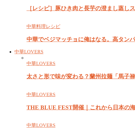
［レシピ］豚ひき肉と長芋の澄まし蒸し
中華料理レシピ
中華でベジマッチョに俺はなる。高タン
中華LOVERS
中華LOVERS
太さと形で味が変わる？蘭州拉麺「馬子
中華LOVERS
THE BLUE FEST開催｜これから日
中華LOVERS