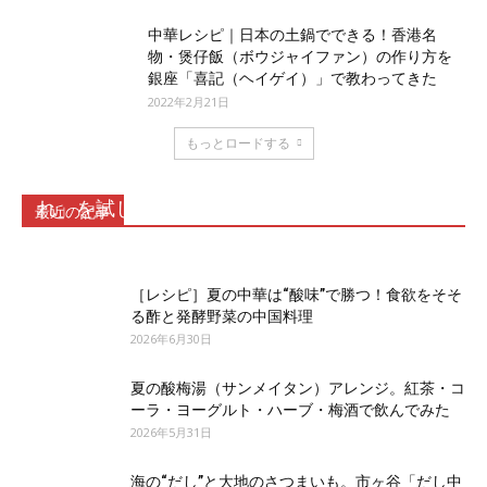
中華レシピ｜日本の土鍋でできる！香港名
物・煲仔飯（ボウジャイファン）の作り方を
銀座「喜記（ヘイゲイ）」で教わってきた
2022年2月21日
もっとロードする
ネギ油香る上海まぜそばのたれ「葱油拌麺のた
れ」を試してみた
最近の記事
2026年7月17日
［レシピ］夏の中華は“酸味”で勝つ！食欲をそそ
る酢と発酵野菜の中国料理
2026年6月30日
夏の酸梅湯（サンメイタン）アレンジ。紅茶・コ
ーラ・ヨーグルト・ハーブ・梅酒で飲んでみた
2026年5月31日
海の“だし”と大地のさつまいも。市ヶ谷「だし中