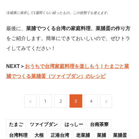
冷蔵庫に保存して1週間くらい経ったもの。この状態でも使えます。
最後に、
菜脯でつくる台湾の家庭料理、菜脯蛋の作り方
をご紹介します。簡単にできておいしいので、ぜひトラ
イしてみてください！
NEXT＞
おうちで台湾家庭料理を楽しもう！たまごと菜
脯でつくる菜脯蛋（ツァイプダン）のレシピ
1
2
3
4
たまご
ツァイプダン
はっしー
台南茶寮
台湾料理
大根
正港台湾
老菜脯
菜脯
菜脯蛋