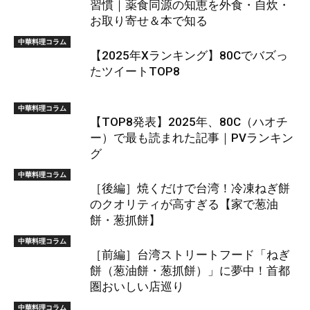
習慣｜薬食同源の知恵を外食・自炊・
お取り寄せ＆本で知る
中華料理コラム
【2025年Xランキング】80Cでバズっ
たツイートTOP8
中華料理コラム
【TOP8発表】2025年、80C（ハオチ
ー）で最も読まれた記事｜PVランキン
グ
中華料理コラム
［後編］焼くだけで台湾！冷凍ねぎ餅
のクオリティが高すぎる【家で葱油
餅・葱抓餅】
中華料理コラム
［前編］台湾ストリートフード「ねぎ
餅（葱油餅・葱抓餅）」に夢中！首都
圏おいしい店巡り
中華料理コラム