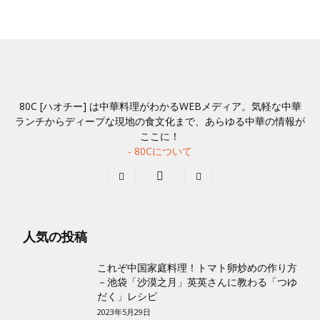
イ
ブ
80C [ハオチー] は中華料理がわかるWEBメディア。気軽な中華
ランチからディープな現地の食文化まで、あらゆる中華の情報が
ここに！
- 80Cについて
人気の投稿
これぞ中国家庭料理！トマト卵炒めの作り方
－池袋「沙漠之月」英英さんに教わる「つゆ
だく」レシピ
2023年5月29日