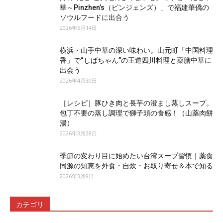
華～Pinzhen’s（ピンジェンズ）」で福建華僑の
ソウルフードに出合う
2026年5月14日
横浜・山手中華の深い味わい。山元町「中国料理
香」で“しばちゃん”の王道四川料理と薬膳中華に
出会う
2026年4月30日
［レシピ］豚ひき肉と長芋の澄まし蒸しスープ。
包丁不要の蒸し調理で獅子頭の食感！（山薬肉餅
湯）
2026年3月28日
季節の変わり目に始めたい台湾スープ習慣｜薬食
同源の知恵を外食・自炊・お取り寄せ＆本で知る
2026年3月9日
カテゴリ