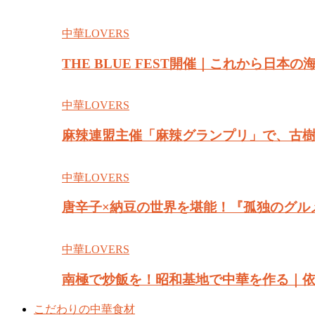
中華LOVERS
THE BLUE FEST開催｜これから日
中華LOVERS
麻辣連盟主催「麻辣グランプリ」で、古
中華LOVERS
唐辛子×納豆の世界を堪能！『孤独のグル
中華LOVERS
南極で炒飯を！昭和基地で中華を作る｜
こだわりの中華食材