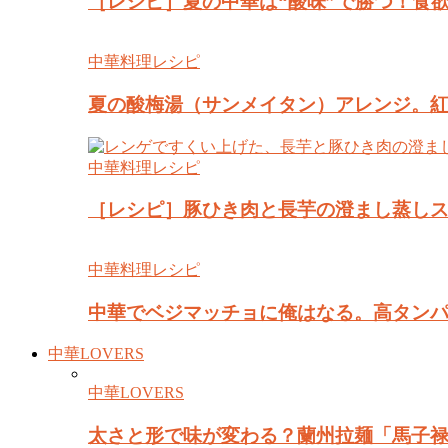
［レシピ］夏の中華は“酸味”で勝つ！食
中華料理レシピ
夏の酸梅湯（サンメイタン）アレンジ。
中華料理レシピ
［レシピ］豚ひき肉と長芋の澄まし蒸し
中華料理レシピ
中華でベジマッチョに俺はなる。高タン
中華LOVERS
中華LOVERS
太さと形で味が変わる？蘭州拉麺「馬子