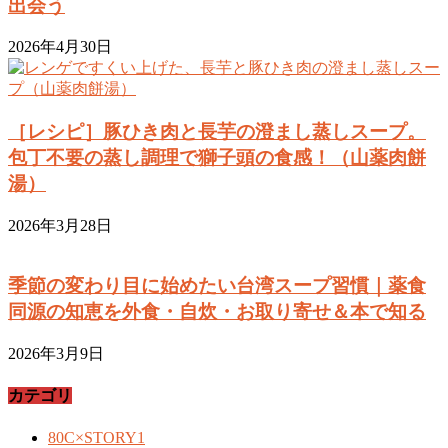
出会う
2026年4月30日
［レシピ］豚ひき肉と長芋の澄まし蒸しスープ。
包丁不要の蒸し調理で獅子頭の食感！（山薬肉餅
湯）
2026年3月28日
季節の変わり目に始めたい台湾スープ習慣｜薬食
同源の知恵を外食・自炊・お取り寄せ＆本で知る
2026年3月9日
カテゴリ
80C×STORY
1