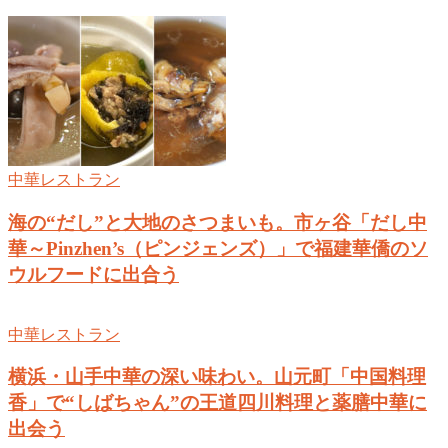
中華レストラン
海の“だし”と大地のさつまいも。市ヶ谷「だし中
華～Pinzhen’s（ピンジェンズ）」で福建華僑のソ
ウルフードに出合う
中華レストラン
横浜・山手中華の深い味わい。山元町「中国料理
香」で“しばちゃん”の王道四川料理と薬膳中華に
出会う