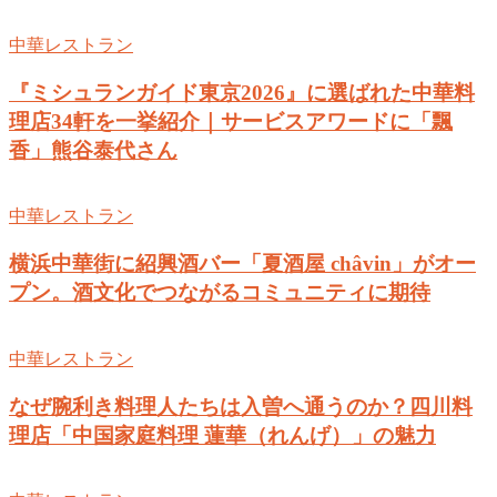
中華レストラン
『ミシュランガイド東京2026』に選ばれた中華料
理店34軒を一挙紹介｜サービスアワードに「飄
香」熊谷泰代さん
中華レストラン
横浜中華街に紹興酒バー「夏酒屋 châvin」がオー
プン。酒文化でつながるコミュニティに期待
中華レストラン
なぜ腕利き料理人たちは入曽へ通うのか？四川料
理店「中国家庭料理 蓮華（れんげ）」の魅力