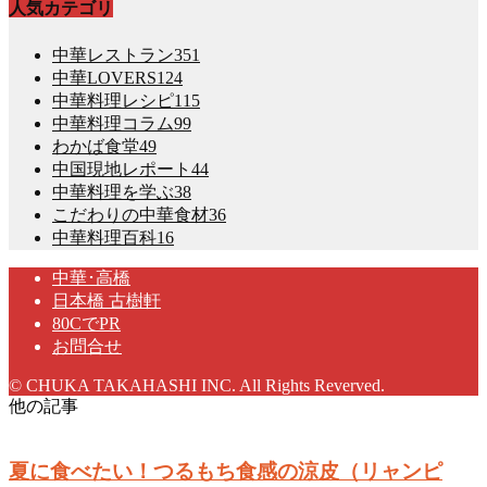
人気カテゴリ
中華レストラン
351
中華LOVERS
124
中華料理レシピ
115
中華料理コラム
99
わかば食堂
49
中国現地レポート
44
中華料理を学ぶ
38
こだわりの中華食材
36
中華料理百科
16
中華･高橋
日本橋 古樹軒
80CでPR
お問合せ
© CHUKA TAKAHASHI INC. All Rights Reverved.
他の記事
夏に食べたい！つるもち食感の涼皮（リャンピ