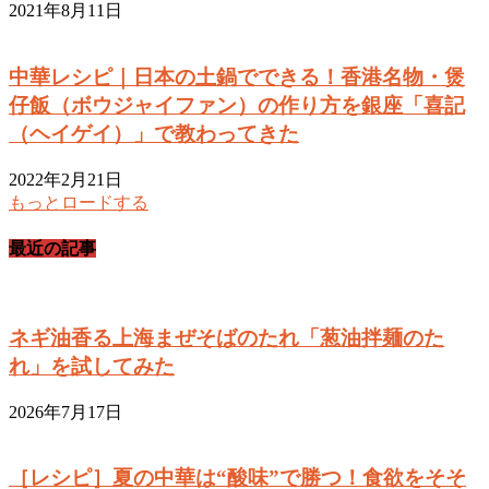
2021年8月11日
中華レシピ｜日本の土鍋でできる！香港名物・煲
仔飯（ボウジャイファン）の作り方を銀座「喜記
（ヘイゲイ）」で教わってきた
2022年2月21日
もっとロードする
最近の記事
ネギ油香る上海まぜそばのたれ「葱油拌麺のた
れ」を試してみた
2026年7月17日
［レシピ］夏の中華は“酸味”で勝つ！食欲をそそ