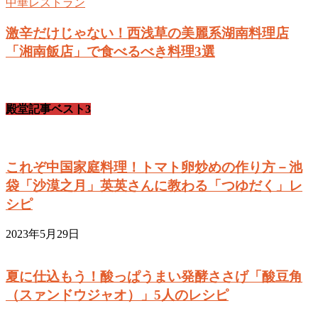
中華レストラン
激辛だけじゃない！西浅草の美麗系湖南料理店
「湘南飯店」で食べるべき料理3選
殿堂記事ベスト3
これぞ中国家庭料理！トマト卵炒めの作り方－池
袋「沙漠之月」英英さんに教わる「つゆだく」レ
シピ
2023年5月29日
夏に仕込もう！酸っぱうまい発酵ささげ「酸豆角
（スァンドウジャオ）」5人のレシピ