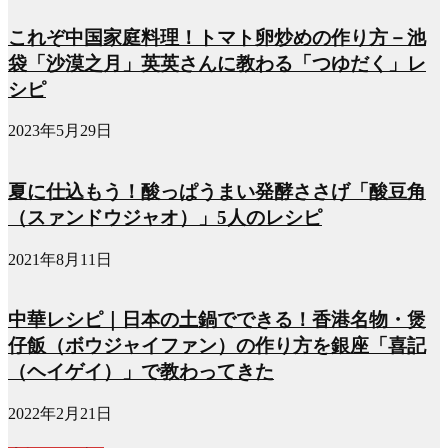
これぞ中国家庭料理！トマト卵炒めの作り方－池
袋「沙漠之月」英英さんに教わる「つゆだく」レ
シピ
2023年5月29日
夏に仕込もう！酸っぱうまい発酵ささげ「酸豆角
（スァンドウジャオ）」5人のレシピ
2021年8月11日
中華レシピ｜日本の土鍋でできる！香港名物・煲
仔飯（ボウジャイファン）の作り方を銀座「喜記
（ヘイゲイ）」で教わってきた
2022年2月21日