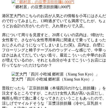
「郷村居」の豆漿涼担担麺1,000円
港区芝大門のこちらのお店が人気との情報を小耳にはさんだ
ので行ってみました。13時過ぎていても満席でしたが、ちょ
うどお会計の方がいたので、入れ替わりで入店。
席について周りを見渡すと、20席くらいの店内は、9割がた
女性客で、さながら女性専用車両に間違えて乗ってしまった
おじさんのようになってしまいました(笑)。店内は、白壁に
フローリングと椅子テーブルのウッディ―な感じで、中華っ
ぽさはあえてだしていない造り。最近こういった中華のお店
が増えているのか、それとも自分が今までこういうお店には
行ってなかっただけなのか？
芝大門「四川 小吃城 郷村居（Xiang Sun Kyo）」
普段だったら「正宗担担麺（本場四川の汁なし担担麺）」を
注文するところですが、これだけ女性人気が高いお店だし、
梅雨も明けて急に暑くなってきたということもあったので、
涼しげでマイルドそうな「豆漿涼担担麺（冷やし豆乳担々