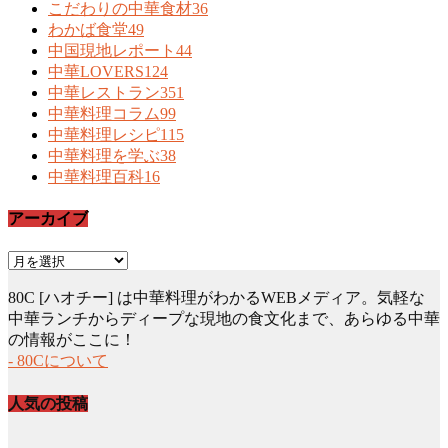
こだわりの中華食材
36
わかば食堂
49
中国現地レポート
44
中華LOVERS
124
中華レストラン
351
中華料理コラム
99
中華料理レシピ
115
中華料理を学ぶ
38
中華料理百科
16
アーカイブ
ア
ー
80C [ハオチー] は中華料理がわかるWEBメディア。気軽な
カ
中華ランチからディープな現地の食文化まで、あらゆる中華
イ
の情報がここに！
ブ
- 80Cについて
人気の投稿