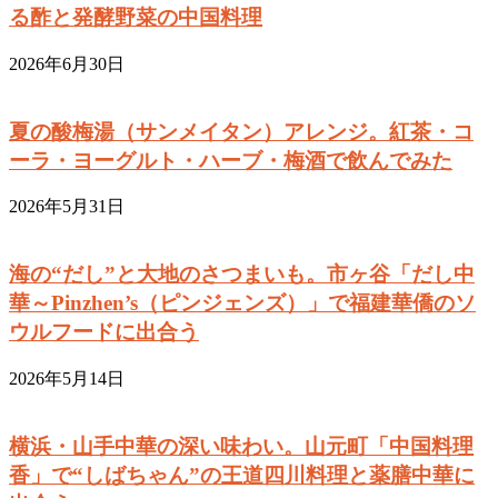
る酢と発酵野菜の中国料理
2026年6月30日
夏の酸梅湯（サンメイタン）アレンジ。紅茶・コ
ーラ・ヨーグルト・ハーブ・梅酒で飲んでみた
2026年5月31日
海の“だし”と大地のさつまいも。市ヶ谷「だし中
華～Pinzhen’s（ピンジェンズ）」で福建華僑のソ
ウルフードに出合う
2026年5月14日
横浜・山手中華の深い味わい。山元町「中国料理
香」で“しばちゃん”の王道四川料理と薬膳中華に