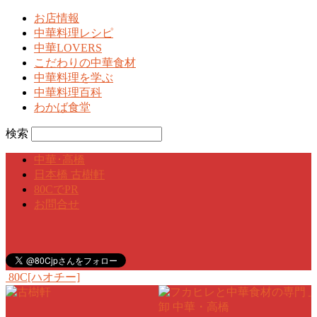
お店情報
中華料理レシピ
中華LOVERS
こだわりの中華食材
中華料理を学ぶ
中華料理百科
わかば食堂
検索
中華･高橋
日本橋 古樹軒
80CでPR
お問合せ
80C[ハオチー]