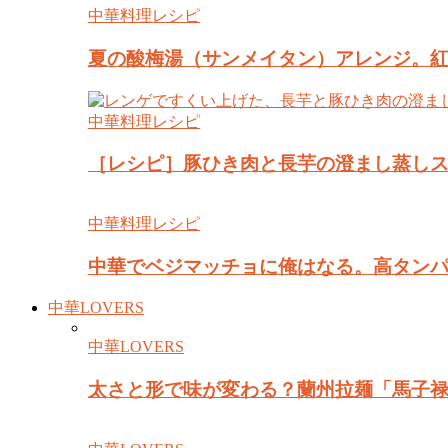
中華料理レシピ
夏の酸梅湯（サンメイタン）アレンジ。
中華料理レシピ
［レシピ］豚ひき肉と長芋の澄まし蒸し
中華料理レシピ
中華でベジマッチョに俺はなる。高タン
中華LOVERS
中華LOVERS
太さと形で味が変わる？蘭州拉麺「馬子