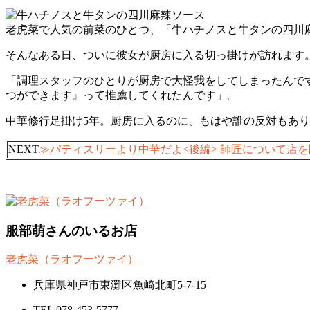
老虎菜で人気の前菜のひとつ、「牛ハチノスと牛タンの四川
そんなある日、ついに彼女が厨房に入る切っ掛けが訪れます
「調理スタッフのひとりが厨房で大怪我をしてしまったんで
つができます』って推薦してくれたんです」。
中華修行足掛け5年。厨房に入るのに、もはや誰の反対もあ
NEXT
≫パティスリーより中華だよ<後編> 師匠について店
服部萌さんのいるお店
老虎菜（ラオフーツァイ）
兵庫県神戸市東灘区魚崎北町5-7-15
TEL 078-453-5777