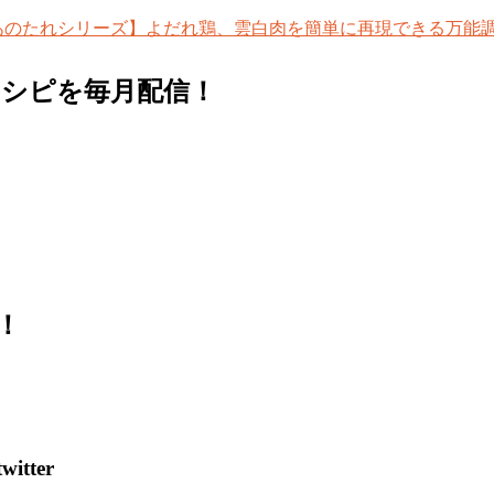
レシピを毎月配信！
！
tter