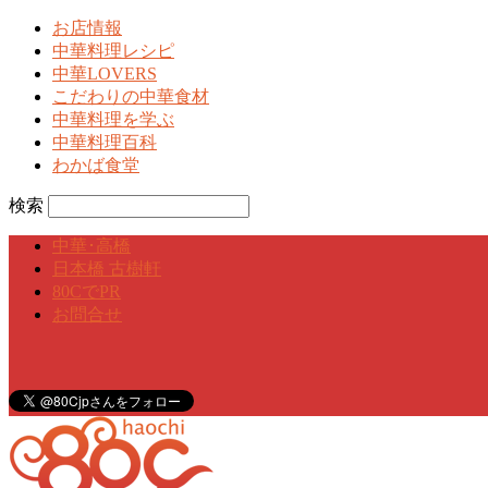
お店情報
中華料理レシピ
中華LOVERS
こだわりの中華食材
中華料理を学ぶ
中華料理百科
わかば食堂
検索
中華･高橋
日本橋 古樹軒
80CでPR
お問合せ