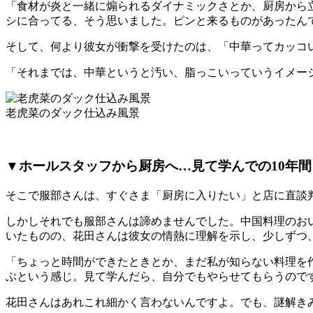
「食材が炎と一緒に煽られるダイナミックさとか、厨房から
シに合ってる、そう思いました。ピンと来るものがあったん
そして、何より彼女が衝撃を受けたのは、「中華ってカッコ
「それまでは、中華というと汚い、脂っこいっていうイメー
老虎菜のダック仕込み風景
▼ホールスタッフから厨房へ…見て学んでの10年間
そこで服部さんは、すぐさま「厨房に入りたい」と店に直談
しかしそれでも服部さんは諦めませんでした。中国料理のお
いたものの、花田さんは彼女の情熱に理解を示し、少しずつ
「ちょっと時間ができたときとか、まだ私が知らない料理を
ぶという感じ。見て学んだら、自分でもやらせてもらうので
花田さんはあれこれ細かく言わないんですよ。でも、謎解き