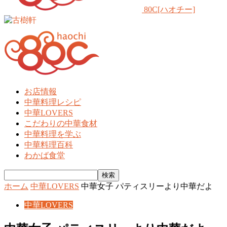
80C[ハオチー]
お店情報
中華料理レシピ
中華LOVERS
こだわりの中華食材
中華料理を学ぶ
中華料理百科
わかば食堂
ホーム
中華LOVERS
中華女子 パティスリーより中華だよ
中華LOVERS