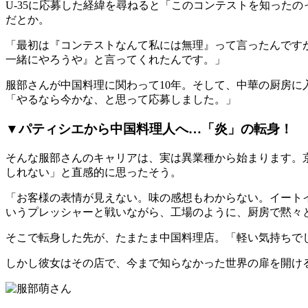
U-35に応募した経緯を尋ねると「このコンテストを知った
だとか。
「最初は『コンテストなんて私には無理』って言ったんです
一緒にやろうや』と言ってくれたんです。」
服部さんが中国料理に関わって10年。そして、中華の厨房に
「やるなら今かな、と思って応募しました。」
▼パティシエから中国料理人へ…「炎」の転身！
そんな服部さんのキャリアは、実は異業種から始まります。
しれない」と直感的に思ったそう。
「お客様の表情が見えない。味の感想もわからない。イート
いうプレッシャーと戦いながら、工場のように、厨房で黙々
そこで転身した先が、たまたま中国料理店。「軽い気持ちで
しかし彼女はその店で、今まで知らなかった世界の扉を開け