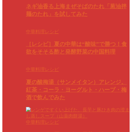
ネギ油香る上海まぜそばのたれ「葱油拌
麺のたれ」を試してみた
中華料理レシピ
［レシピ］夏の中華は“酸味”で勝つ！食
欲をそそる酢と発酵野菜の中国料理
中華料理レシピ
夏の酸梅湯（サンメイタン）アレンジ。
紅茶・コーラ・ヨーグルト・ハーブ・梅
酒で飲んでみた
中華料理レシピ