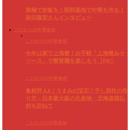
南極で炒飯を！昭和基地で中華を作る｜
依田隆宏さんインタビュー
こだわりの中華食材
こだわりの中華食材
今年は家で上海蟹！お手軽「上海蟹みそ
ソース」で蟹黄麺を楽しもう［PR］
こだわりの中華食材
食材狩人8｜うまみの宝石！干し貝柱の作
り方－日本最大級の生産地・北海道猿払
村を訪ねて
こだわりの中華食材