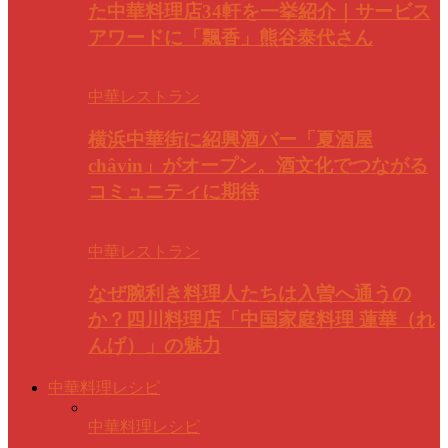
た中華料理店34軒を一挙紹介｜サービス
アワードに「飄香」熊谷泰代さん
中華レストラン
横浜中華街に紹興酒バー「夏酒屋
châvin」がオープン。酒文化でつながる
コミュニティに期待
中華レストラン
なぜ腕利き料理人たちは入曽へ通うの
か？四川料理店「中国家庭料理 蓮華（れ
んげ）」の魅力
中華料理レシピ
中華料理レシピ