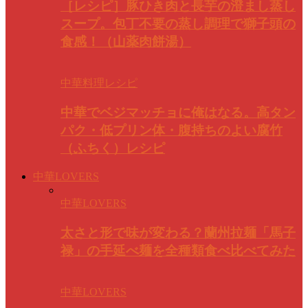
［レシピ］豚ひき肉と長芋の澄まし蒸し
スープ。包丁不要の蒸し調理で獅子頭の
食感！（山薬肉餅湯）
中華料理レシピ
中華でベジマッチョに俺はなる。高タン
パク・低プリン体・腹持ちのよい腐竹
（ふちく）レシピ
中華LOVERS
中華LOVERS
太さと形で味が変わる？蘭州拉麺「馬子
禄」の手延べ麺を全種類食べ比べてみた
中華LOVERS