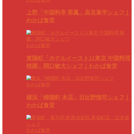
上野「中国料亭 翠鳳」高見皐平シェフ｜
わかば食堂
わかば食堂
東陽町「ホテルイースト21東京 中国料理
桃園」関口敏大シェフ｜わかば食堂
わかば食堂
横浜「崎陽軒 本店」日比野慎司シェフ｜
わかば食堂
わかば食堂