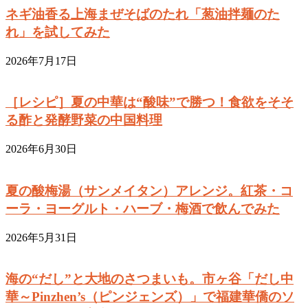
ネギ油香る上海まぜそばのたれ「葱油拌麺のた
れ」を試してみた
2026年7月17日
［レシピ］夏の中華は“酸味”で勝つ！食欲をそそ
る酢と発酵野菜の中国料理
2026年6月30日
夏の酸梅湯（サンメイタン）アレンジ。紅茶・コ
ーラ・ヨーグルト・ハーブ・梅酒で飲んでみた
2026年5月31日
海の“だし”と大地のさつまいも。市ヶ谷「だし中
華～Pinzhen’s（ピンジェンズ）」で福建華僑のソ