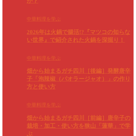
か？
中華料理を学ぶ
2026年は火鍋で腸活!?『マツコの知らな
い世界』で紹介された火鍋を深掘り！
中華料理を学ぶ
畑から始まるガチ四川［後編］発酵唐辛
子「泡辣椒（パオラージャオ）」の作り
方と使い方
中華料理を学ぶ
畑から始まるガチ四川［前編］唐辛子の
栽培・加工・使い方を狭山「蓮華」で学
ぶ