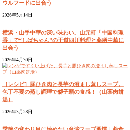
ウルフードに出合う
2026年5月14日
横浜・山手中華の深い味わい。山元町「中国料理
香」で“しばちゃん”の王道四川料理と薬膳中華に
出会う
2026年4月30日
［レシピ］豚ひき肉と長芋の澄まし蒸しスープ。
包丁不要の蒸し調理で獅子頭の食感！（山薬肉餅
湯）
2026年3月28日
季節の変わり目に始めたい台湾スープ習慣｜薬食