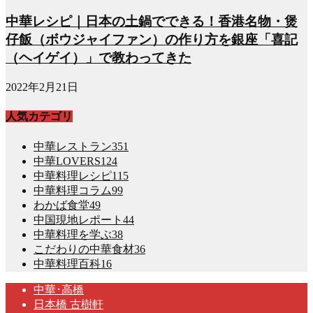
中華レシピ｜日本の土鍋でできる！香港名物・煲
仔飯（ボウジャイファン）の作り方を銀座「喜記
（ヘイゲイ）」で教わってきた
2022年2月21日
人気カテゴリ
中華レストラン
351
中華LOVERS
124
中華料理レシピ
115
中華料理コラム
99
わかば食堂
49
中国現地レポート
44
中華料理を学ぶ
38
こだわりの中華食材
36
中華料理百科
16
中華･高橋
日本橋 古樹軒