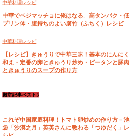
中華料理レシピ
中華でベジマッチョに俺はなる。高タンパク・低
プリン体・腹持ちのよい腐竹（ふちく）レシピ
中華料理レシピ
【レシピ】きゅうりで中華三昧！基本のにんにく
和え・定番の卵ときゅうり炒め・ピータンと豚肉
ときゅうりのスープの作り方
殿堂記事ベスト3
これぞ中国家庭料理！トマト卵炒めの作り方－池
袋「沙漠之月」英英さんに教わる「つゆだく」レ
シピ