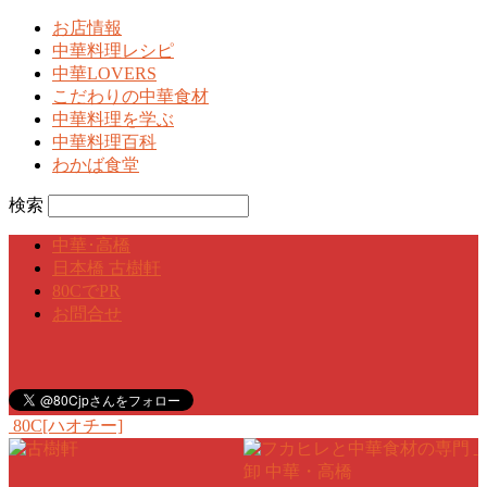
お店情報
中華料理レシピ
中華LOVERS
こだわりの中華食材
中華料理を学ぶ
中華料理百科
わかば食堂
検索
中華･高橋
日本橋 古樹軒
80CでPR
お問合せ
80C[ハオチー]