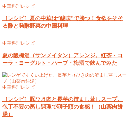
中華料理レシピ
［レシピ］夏の中華は“酸味”で勝つ！食欲をそそ
る酢と発酵野菜の中国料理
中華料理レシピ
夏の酸梅湯（サンメイタン）アレンジ。紅茶・コ
ーラ・ヨーグルト・ハーブ・梅酒で飲んでみた
中華料理レシピ
［レシピ］豚ひき肉と長芋の澄まし蒸しスープ。
包丁不要の蒸し調理で獅子頭の食感！（山薬肉餅
湯）