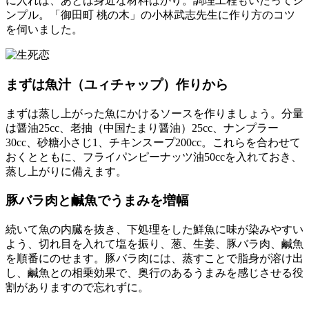
に入れば、あとは身近な材料ばかり。調理工程もいたってシ
ンプル。「御田町 桃の木」の小林武志先生に作り方のコツ
を伺いました。
まずは魚汁（ユィチャップ）作りから
まずは蒸し上がった魚にかけるソースを作りましょう。分量
は醤油25cc、老抽（中国たまり醤油）25cc、ナンプラー
30cc、砂糖小さじ1、チキンスープ200cc。これらを合わせて
おくとともに、フライパンピーナッツ油50ccを入れておき、
蒸し上がりに備えます。
豚バラ肉と鹹魚でうまみを増幅
続いて魚の内臓を抜き、下処理をした鮮魚に味が染みやすい
よう、切れ目を入れて塩を振り、葱、生姜、豚バラ肉、鹹魚
を順番にのせます。豚バラ肉には、蒸すことで脂身が溶け出
し、鹹魚との相乗効果で、奥行のあるうまみを感じさせる役
割がありますので忘れずに。