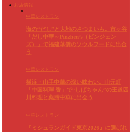
お店情報
中華レストラン
海の“だし”と大地のさつまいも。市ヶ谷
「だし中華～Pinzhen’s（ピンジェン
ズ）」で福建華僑のソウルフードに出合
う
中華レストラン
横浜・山手中華の深い味わい。山元町
「中国料理 香」で“しばちゃん”の王道四
川料理と薬膳中華に出会う
中華レストラン
『ミシュランガイド東京2026』に選ばれ