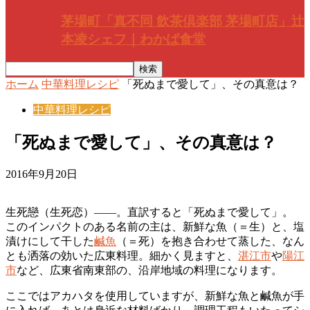
茅場町「真不同 飲茶倶楽部 茅場町店」辻
本凌シェフ｜わかば食堂
ホーム
中華料理レシピ
「死ぬまで愛して」、その真意は？
中華料理レシピ
「死ぬまで愛して」、その真意は？
2016年9月20日
生死戀（生死恋）――。直訳すると「死ぬまで愛して」。
このインパクトのある名前の主は、新鮮な魚（＝生）と、塩
漬けにして干した
鹹魚
（＝死）を抱き合わせて蒸した、なん
とも洒落の効いた広東料理。細かく見ますと、
湛江市
や
陽江
市
など、広東省南東部の、沿岸地域の料理になります。
ここではアカハタを使用していますが、新鮮な魚と鹹魚が手