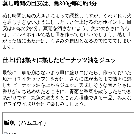
蒸し時間の目安は、魚300g毎に約4分
蒸し時間は魚の大きさによって調整しますが、くれぐれも火
を通しすぎないようにしっとりと仕上げるのがポイント。目
安は300gで約4分。蒸篭を汚さないよう、魚の大きさに合わ
せ、アルミホイルで蒸し皿を作ってもいいでしょう。蒸し上
がった後に出た汁は、くさみの原因となるので捨ててしまい
ます。
仕上げは熱々に熱したピーナッツ油をジュッ
最後に、魚を崩さないよう皿に盛りつけたら、作っておいた
魚汁（ユイチャップ）をかけ、さらに煙が出るまで熱々に熱
したピーナッツ油を上からジュッ。美味しそうな音とともに
香りが立ち込めめたところに、青葱と香菜を散らしたらでき
あがりです。丸魚の魅力をとことん堪能できる一品、みんな
でワイワイ取り分けて楽しみましょう。
鹹魚（ハムユイ）