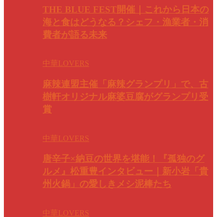
THE BLUE FEST開催｜これから日本の
海と食はどうなる？シェフ・漁業者・消
費者が語る未来
中華LOVERS
麻辣連盟主催「麻辣グランプリ」で、古
樹軒オリジナル麻婆豆腐がグランプリ受
賞
中華LOVERS
唐辛子×納豆の世界を堪能！『孤独のグ
ルメ』松重豊インタビュー｜新小岩「貴
州火鍋」の愛しきメシ泥棒たち
中華LOVERS