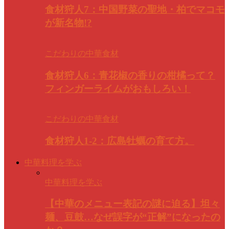
食材狩人7：中国野菜の聖地・柏でマコモ
が新名物!?
こだわりの中華食材
食材狩人6：青花椒の香りの柑橘って？
フィンガーライムがおもしろい！
こだわりの中華食材
食材狩人1-2：広島牡蠣の育て方。
中華料理を学ぶ
中華料理を学ぶ
【中華のメニュー表記の謎に迫る】坦々
麺、豆鼓…なぜ誤字が“正解”になったの