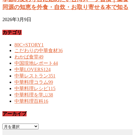
同源の知恵を外食・自炊・お取り寄せ＆本で知る
2026年3月9日
カテゴリ
80C×STORY
1
こだわりの中華食材
36
わかば食堂
49
中国現地レポート
44
中華LOVERS
124
中華レストラン
351
中華料理コラム
99
中華料理レシピ
115
中華料理を学ぶ
38
中華料理百科
16
アーカイブ
ア
ー