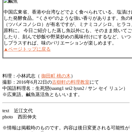
中国広東省、香港や台湾などでよく食べられている、塩漬け
した発酵食品。“くさや”のような強い香りがあります。魚の
（ツバメコノシロ）が有名ですが、ミナミコノシロ、ヒラコ
原料に。 今日ご紹介した蒸し魚以外にも、そのまま焼いて
したり、刻んで炒飯や野菜炒めの風味付けにするなど、いつ
しプラスすれば、味のバリエーションが楽しめます。
▲ページトップに戻る
料理：小林武志（
御田町 桃の木
）
撮影：2016年6月22日の
古樹軒の料理教室
にて
中国語料理名：生死戀(saang1 sei2 lyun2 / サン セイ リュン）
※広東語。鹹魚蒸活魚ともいいます。
text 近江文代
photo 西田伸夫
※情報は掲載時のものです。内容は後日変更される可能性が