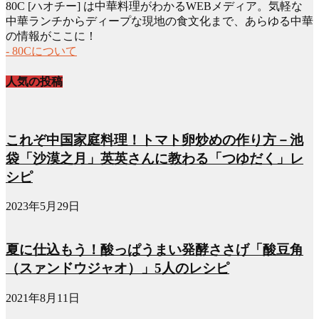
80C [ハオチー] は中華料理がわかるWEBメディア。気軽な
カ
中華ランチからディープな現地の食文化まで、あらゆる中華
イ
の情報がここに！
ブ
- 80Cについて
人気の投稿
これぞ中国家庭料理！トマト卵炒めの作り方－池
袋「沙漠之月」英英さんに教わる「つゆだく」レ
シピ
2023年5月29日
夏に仕込もう！酸っぱうまい発酵ささげ「酸豆角
（スァンドウジャオ）」5人のレシピ
2021年8月11日