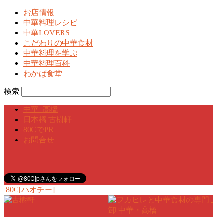
お店情報
中華料理レシピ
中華LOVERS
こだわりの中華食材
中華料理を学ぶ
中華料理百科
わかば食堂
検索
中華･高橋
日本橋 古樹軒
80CでPR
お問合せ
80C[ハオチー]