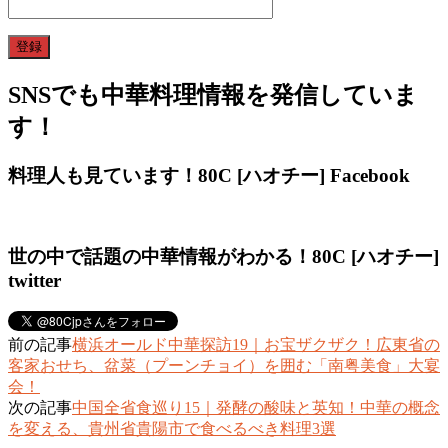
SNSでも中華料理情報を発信していま
す！
料理人も見ています！80C [ハオチー] Facebook
世の中で話題の中華情報がわかる！80C [ハオチー]
twitter
前の記事
横浜オールド中華探訪19｜お宝ザクザク！広東省の
客家おせち、盆菜（プーンチョイ）を囲む「南粤美食」大宴
会！
次の記事
中国全省食巡り15｜発酵の酸味と英知！中華の概念
を変える、貴州省貴陽市で食べるべき料理3選