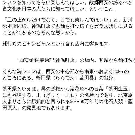
ンメンを知ってもらい楽しんでほしい。故郷西安の誇るべき
食文化
を日本の人たちに知ってほしい」ということ。
「皿の上からだけでなく、目でも楽しんでほしい」と、新川
の本店同様、神保町店でも麺を打つ様子をガラス越しに見る
ことができるのもそんな思いから。
麺打ちのビャンビャンという音も店内に響きます。
「西安麺荘 秦唐記 神保町店」の店内。客席から麺打ち
そんな馮シェフは、西安の中心部から南東へおよそ30kmの
ところにある、藍田県（らんでん：蓝田县）の出身。
藍田県といえば、呉の孫権から諸葛瑾への言葉「藍田生玉」
にも登場する、玉（ぎょく＝玉石）の名産地であり、北京原
人よりさらに原始的と言われる50〜60万年前の化石人類「藍
田原人」の発見地でもあります。