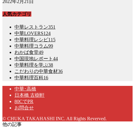
2022年2月21日
人気カテゴリ
中華レストラン
351
中華LOVERS
124
中華料理レシピ
115
中華料理コラム
99
わかば食堂
49
中国現地レポート
44
中華料理を学ぶ
38
こだわりの中華食材
36
中華料理百科
16
中華･高橋
日本橋 古樹軒
80CでPR
お問合せ
© CHUKA TAKAHASHI INC. All Rights Reverved.
他の記事