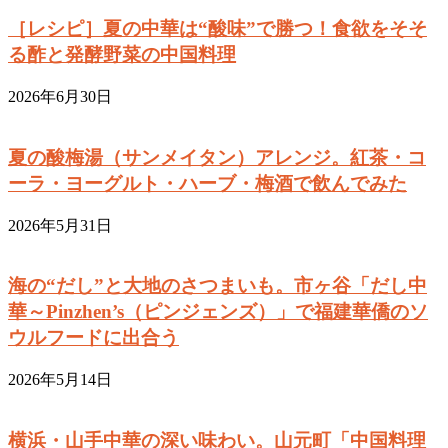
［レシピ］夏の中華は“酸味”で勝つ！食欲をそそ
る酢と発酵野菜の中国料理
2026年6月30日
夏の酸梅湯（サンメイタン）アレンジ。紅茶・コ
ーラ・ヨーグルト・ハーブ・梅酒で飲んでみた
2026年5月31日
海の“だし”と大地のさつまいも。市ヶ谷「だし中
華～Pinzhen’s（ピンジェンズ）」で福建華僑のソ
ウルフードに出合う
2026年5月14日
横浜・山手中華の深い味わい。山元町「中国料理