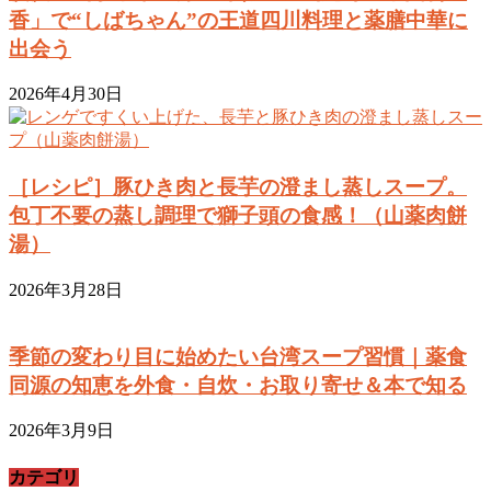
香」で“しばちゃん”の王道四川料理と薬膳中華に
出会う
2026年4月30日
［レシピ］豚ひき肉と長芋の澄まし蒸しスープ。
包丁不要の蒸し調理で獅子頭の食感！（山薬肉餅
湯）
2026年3月28日
季節の変わり目に始めたい台湾スープ習慣｜薬食
同源の知恵を外食・自炊・お取り寄せ＆本で知る
2026年3月9日
カテゴリ