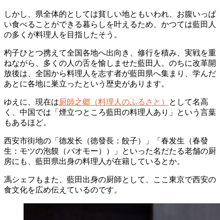
しかし、県全体的としては貧しい地ともいわれ、お腹いっぱ
い食べることができる暮らしを叶えるため、かつては藍田人
の多くが料理人を目指したそう。
杓子ひとつ携えて全国各地へ出向き、修行を積み、実戦を重
ねながら、多くの人の舌を愉しませた藍田人。のちに改革開
放後は、全国から料理人を志す者が藍田県へ集まり、学んだ
あとに各地に巣立ったという歴史があります。
ゆえに、現在は
厨師之郷（料理人のふるさと）
として名高
く、中国では「煙立つところ藍田の料理人あり」という言葉
もあるほど。
西安市街地の「德发长（徳發長：餃子）」「春发生（春發
生：モツの泡饃（パオモー））」といった名だたる老舗の厨
房にも、藍田県出身の料理人が在籍しているとか。
馮シェフもまた、藍田出身の厨師として、ここ東京で西安の
食文化を広め伝えているのです。