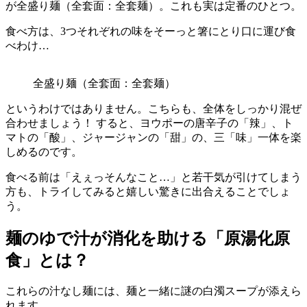
が全盛り麺（全套面：全套麺）。これも実は定番のひとつ。
食べ方は、3つそれぞれの味をそーっと箸にとり口に運び食
べわけ…
全盛り麺（全套面：全套麺）
というわけではありません。こちらも、全体をしっかり混ぜ
合わせましょう！ すると、ヨウポーの唐辛子の「辣」、ト
マトの「酸」、ジャージャンの「甜」の、三「味」一体を楽
しめるのです。
食べる前は「えぇっそんなこと…」と若干気が引けてしまう
方も、トライしてみると嬉しい驚きに出合えることでしょ
う。
麺のゆで汁が消化を助ける「原湯化原
食」とは？
これらの汁なし麺には、麺と一緒に謎の白濁スープが添えら
れます。