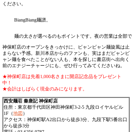
ください。
BiangBiang麺譜。
麺の太さが選べるのもポイントです。夜の営業は全部で
神保町店のオープンをきっかけに、ビャンビャン麺旋風は止
まらない予感。新川本店からのファンも、実はまだビャンビ
ャン麺を食べたことがない人も、本を探しに書店街へ出向く
前のエナジーチャージにも、ぜひ行ってみてくださいね。
★神保町店は先着1,000名さまに開店記念品をプレゼント
中！
★会計はしばらく現金のみになります。
西安麺荘 秦唐記 神保町店
住所：東京都千代田区神田神保町3-2-5 九段ロイヤルビル
1F（
地図
）
アクセス：神保町駅A2出口から徒歩3分、九段下駅5番出口
から徒歩3分
電話：03-6256-9787