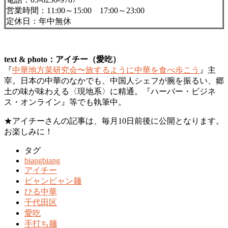
営業時間：
11:00～15:00 17:00～23:00
定休日：年中無休
text & photo：アイチー（愛吃）
『
中華地方菜研究会〜旅するように中華を食べ歩こう
』主
宰。日本の中華のなかでも、中国人シェフが腕を振るい、郷
土の味が味わえる〈現地系〉に精通。『ハーバー・ビジネ
ス・オンライン』等でも執筆中。
★アイチーさんの記事は、毎月10日前後に公開となります。
お楽しみに！
タグ
biangbiang
アイチー
ビャンビャン麺
ひる中華
千代田区
愛吃
手打ち麺