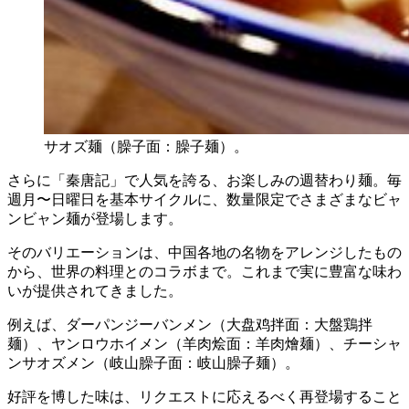
サオズ麺（臊子面：臊子麺）。
さらに「秦唐記」で人気を誇る、お楽しみの週替わり麺。毎
週月〜日曜日を基本サイクルに、数量限定でさまざまなビャ
ンビャン麺が登場します。
そのバリエーションは、中国各地の名物をアレンジしたもの
から、世界の料理とのコラボまで。これまで実に豊富な味わ
いが提供されてきました。
例えば、ダーパンジーバンメン（大盘鸡拌面：大盤鶏拌
麺）、ヤンロウホイメン（羊肉烩面：羊肉燴麺）、チーシャ
ンサオズメン（岐山臊子面：岐山臊子麺）。
好評を博した味は、リクエストに応えるべく再登場すること