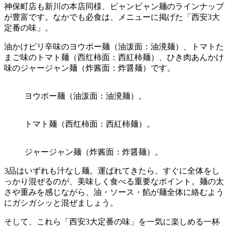
神保町店も新川の本店同様、ビャンビャン麺のラインナップ
が豊富です。なかでも必食は、メニューに掲げた「西安3大
定番の味」。
油かけピリ辛味のヨウポー麺（油泼面：油溌麺）、トマトた
まご味のトマト麺（西红柿面：西紅柿麺）、ひき肉あんかけ
味のジャージャン麺（炸酱面：炸醤麺）です。
ヨウポー麺（油泼面：油溌麺）。
トマト麺（西红柿面：西紅柿麺）。
ジャージャン麺（炸酱面：炸醤麺）。
3品はいずれも汁なし麺。運ばれてきたら、すぐに全体をし
っかり混ぜるのが、美味しく食べる重要なポイント。麺の太
さや重みを感じながら、油・ソース・餡が麺全体に絡むよう
にガシガシッと混ぜましょう。
そして、これら「西安3大定番の味」を一気に楽しめる一杯