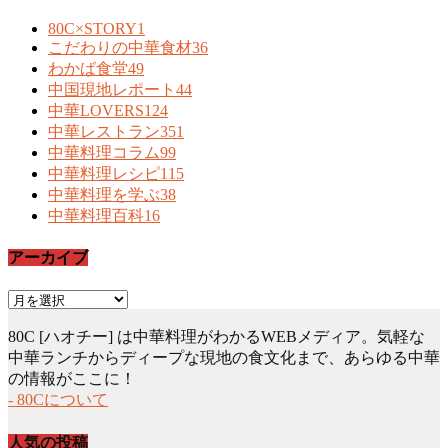
80C×STORY
1
こだわりの中華食材
36
わかば食堂
49
中国現地レポート
44
中華LOVERS
124
中華レストラン
351
中華料理コラム
99
中華料理レシピ
115
中華料理を学ぶ
38
中華料理百科
16
アーカイブ
ア
ー
80C [ハオチー] は中華料理がわかるWEBメディア。気軽な
カ
中華ランチからディープな現地の食文化まで、あらゆる中華
イ
の情報がここに！
ブ
- 80Cについて
人気の投稿