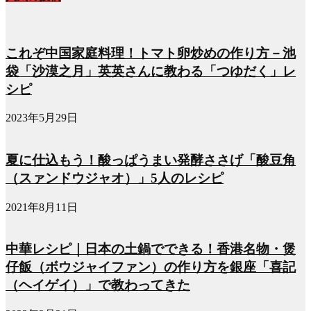
これぞ中国家庭料理！トマト卵炒めの作り方－池
袋「沙漠之月」英英さんに教わる「つゆだく」レ
シピ
2023年5月29日
夏に仕込もう！酸っぱうまい発酵ささげ「酸豆角
（スァンドウジャオ）」5人のレシピ
2021年8月11日
中華レシピ｜日本の土鍋でできる！香港名物・煲
仔飯（ボウジャイファン）の作り方を銀座「喜記
（ヘイゲイ）」で教わってきた