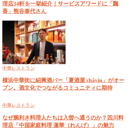
理店34軒を一挙紹介｜サービスアワードに「飄
香」熊谷泰代さん
中華レストラン
横浜中華街に紹興酒バー「夏酒屋 châvin」がオー
プン。酒文化でつながるコミュニティに期待
中華レストラン
なぜ腕利き料理人たちは入曽へ通うのか？四川料
理店「中国家庭料理 蓮華（れんげ）」の魅力