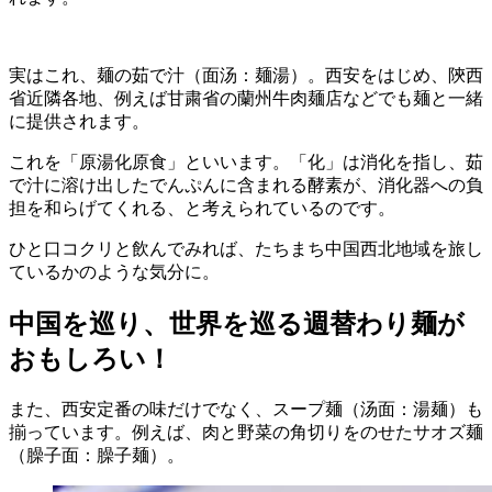
実はこれ、麺の茹で汁（面汤：麺湯）。西安をはじめ、陝西
省近隣各地、例えば甘粛省の蘭州牛肉麺店などでも麺と一緒
に提供されます。
これを「原湯化原食」といいます。「化」は消化を指し、茹
で汁に溶け出したでんぷんに含まれる酵素が、消化器への負
担を和らげてくれる、と考えられているのです。
ひと口コクリと飲んでみれば、たちまち中国西北地域を旅し
ているかのような気分に。
中国を巡り、世界を巡る週替わり麺が
おもしろい！
また、西安定番の味だけでなく、スープ麺（汤面：湯麺）も
揃っています。例えば、肉と野菜の角切りをのせたサオズ麺
（臊子面：臊子麺）。