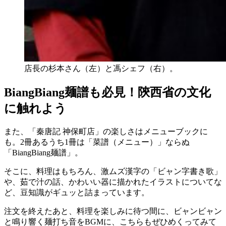
店長の杉本さん（左）と馮シェフ（右）。
BiangBiang麺譜も必見！陝西省の文化
に触れよう
また、「秦唐記 神保町店」の楽しさはメニューブックに
も。2冊あるうち1冊は「菜譜（メニュー）」ならぬ
「BiangBiang麺譜」。
そこに、料理はもちろん、激ムズ漢字の「ビャン字書き歌」
や、茹で汁の話、かわいい器に描かれたイラストについてな
ど、豆知識がギュッと詰まっています。
注文を終えたあと、料理を楽しみに待つ間に、ビャンビャン
と鳴り響く麺打ち音をBGMに、こちらもぜひめくってみて