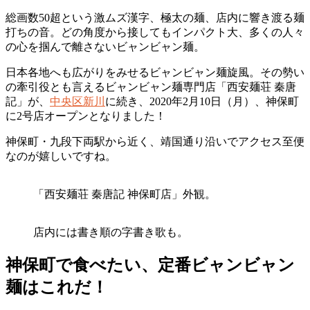
総画数50超という激ムズ漢字、極太の麺、店内に響き渡る麺
打ちの音。どの角度から接してもインパクト大、多くの人々
の心を掴んで離さないビャンビャン麺。
日本各地へも広がりをみせるビャンビャン麺旋風。その勢い
の牽引役とも言えるビャンビャン麺専門店「西安麺荘 秦唐
記」が、
中央区新川
に続き、2020年2月10日（月）、神保町
に2号店オープンとなりました！
神保町・九段下両駅から近く、靖国通り沿いでアクセス至便
なのが嬉しいですね。
「西安麺荘 秦唐記 神保町店」外観。
店内には書き順の字書き歌も。
神保町で食べたい、定番ビャンビャン
麺はこれだ！