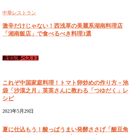
中華レストラン
激辛だけじゃない！西浅草の美麗系湖南料理店
「湘南飯店」で食べるべき料理3選
殿堂記事ベスト3
これぞ中国家庭料理！トマト卵炒めの作り方－池
袋「沙漠之月」英英さんに教わる「つゆだく」レ
シピ
2023年5月29日
夏に仕込もう！酸っぱうまい発酵ささげ「酸豆角