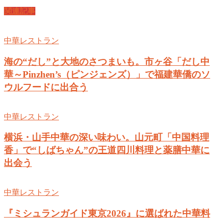
関連記事
中華レストラン
海の“だし”と大地のさつまいも。市ヶ谷「だし中
華～Pinzhen’s（ピンジェンズ）」で福建華僑のソ
ウルフードに出合う
中華レストラン
横浜・山手中華の深い味わい。山元町「中国料理
香」で“しばちゃん”の王道四川料理と薬膳中華に
出会う
中華レストラン
『ミシュランガイド東京2026』に選ばれた中華料