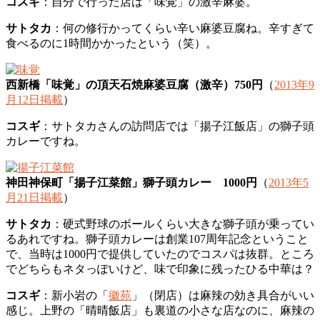
コスギ
：自分で行った店は「味覚」の激辛麻婆。
サトタカ
：何の修行かってくらい辛い麻婆豆腐ね。辛すぎて
食べるのに1時間かかったという（笑）。
西新橋「味覚」の頂天石焼麻婆豆腐（激辛）750円
（
2013年9
月12日掲載
）
コスギ
：サトタカさんの訪問店では「揚子江飯店」の獅子頭
カレーですね。
神田神保町「揚子江菜館」獅子頭カレー 1000円
（
2013年5
月21日掲載
）
サトタカ
：硬式野球のボールくらい大きな獅子頭が乗ってい
るあれですね。獅子頭カレーは創業107周年記念ということ
で、当時は1000円で提供していたのでコスパは抜群。ところ
でどちらもネタっぽいけど、味で印象に残ったひる中華は？
コスギ
：新小岩の「
徽苑
」（閉店）は麻辣の効き具合がいい
感じ。上野の「晴晴飯店」も裏道の小さな店なのに、麻辣の