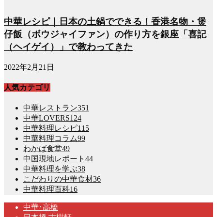
中華レシピ｜日本の土鍋でできる！香港名物・煲
仔飯（ボウジャイファン）の作り方を銀座「喜記
（ヘイゲイ）」で教わってきた
2022年2月21日
人気カテゴリ
中華レストラン
351
中華LOVERS
124
中華料理レシピ
115
中華料理コラム
99
わかば食堂
49
中国現地レポート
44
中華料理を学ぶ
38
こだわりの中華食材
36
中華料理百科
16
中華･高橋