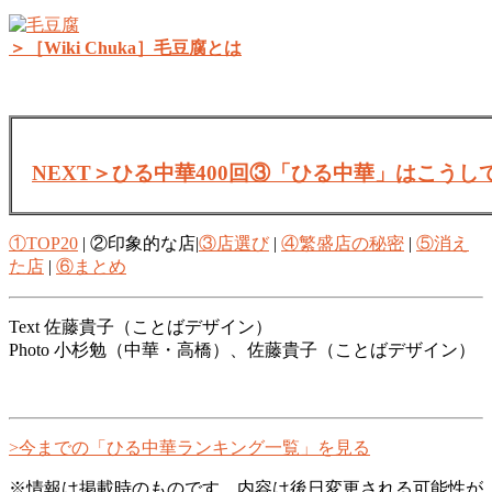
＞［Wiki Chuka］毛豆腐とは
NEXT＞ひる中華400回③「ひる中華」はこうし
①TOP20
| ②印象的な店|
③店選び
|
④繁盛店の秘密
|
⑤消え
た店
|
⑥まとめ
Text 佐藤貴子（ことばデザイン）
Photo 小杉勉（中華・高橋）、佐藤貴子（ことばデザイン）
>今までの「ひる中華ランキング一覧」を見る
※情報は掲載時のものです。内容は後日変更される可能性が