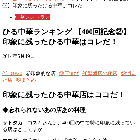
②】印象に残ったひる中華はコレだ！
中華レストラン
ひる中華ランキング 【400回記念②】
印象に残ったひる中華はコレだ！
2014年5月19日
①TOP20
| ②印象的な店 |
③店選び
|
④繁盛店の秘密
|
⑤消え
た店
|
⑥まとめ
印象に残ったひる中華店はココだ！
◆忘れられないあの店あの料理
サトタカ
：コスギさんは、400回の中で特に印象に残ってい
る店はどこですか？