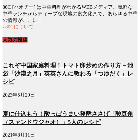
ー
80C [ハオチー] は中華料理がわかるWEBメディア。気軽な
カ
中華ランチからディープな現地の食文化まで、あらゆる中華
イ
の情報がここに！
ブ
- 80Cについて
人気の投稿
これぞ中国家庭料理！トマト卵炒めの作り方－池
袋「沙漠之月」英英さんに教わる「つゆだく」レ
シピ
2023年5月29日
夏に仕込もう！酸っぱうまい発酵ささげ「酸豆角
（スァンドウジャオ）」5人のレシピ
2021年8月11日