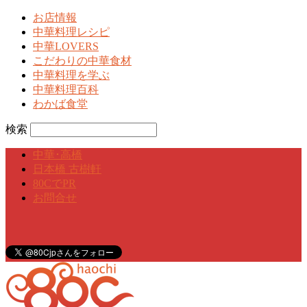
お店情報
中華料理レシピ
中華LOVERS
こだわりの中華食材
中華料理を学ぶ
中華料理百科
わかば食堂
検索
中華･高橋
日本橋 古樹軒
80CでPR
お問合せ