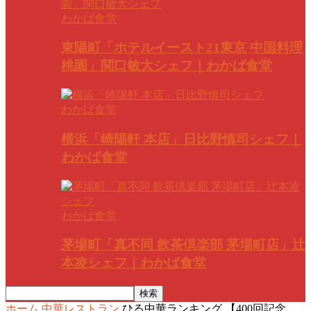
わかば食堂
東陽町「ホテルイースト21東京 中国料理
桃園」関口敏大シェフ｜わかば食堂
わかば食堂
横浜「崎陽軒 本店」日比野慎司シェフ｜
わかば食堂
わかば食堂
茅場町「真不同 飲茶倶楽部 茅場町店」辻
本凌シェフ｜わかば食堂
ホーム
中華レストラン
ひる中華ランキング 【400回記念