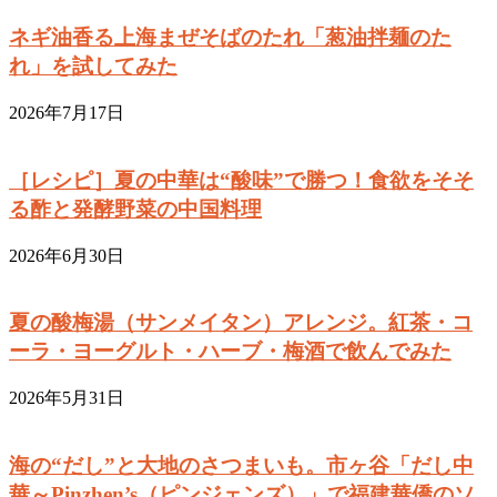
ネギ油香る上海まぜそばのたれ「葱油拌麺のた
れ」を試してみた
2026年7月17日
［レシピ］夏の中華は“酸味”で勝つ！食欲をそそ
る酢と発酵野菜の中国料理
2026年6月30日
夏の酸梅湯（サンメイタン）アレンジ。紅茶・コ
ーラ・ヨーグルト・ハーブ・梅酒で飲んでみた
2026年5月31日
海の“だし”と大地のさつまいも。市ヶ谷「だし中
華～Pinzhen’s（ピンジェンズ）」で福建華僑のソ