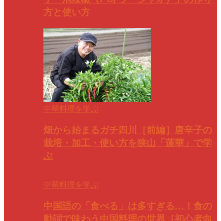
方と使い方
中華料理を学ぶ
畑から始まるガチ四川［前編］唐辛子の
栽培・加工・使い方を狭山「蓮華」で学
ぶ
中華料理を学ぶ
中国語の「食べる」は多すぎる…！食の
動詞で味わう中国料理の世界［初心者向