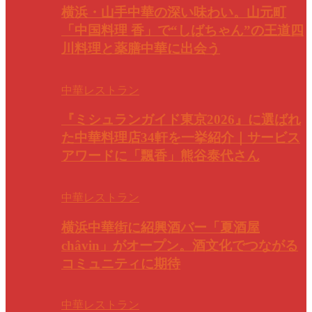
横浜・山手中華の深い味わい。山元町
「中国料理 香」で“しばちゃん”の王道四
川料理と薬膳中華に出会う
中華レストラン
『ミシュランガイド東京2026』に選ばれ
た中華料理店34軒を一挙紹介｜サービス
アワードに「飄香」熊谷泰代さん
中華レストラン
横浜中華街に紹興酒バー「夏酒屋
châvin」がオープン。酒文化でつながる
コミュニティに期待
中華レストラン