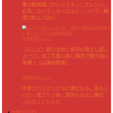
夏の酸梅湯（サンメイタン）アレンジ。
紅茶・コーラ・ヨーグルト・ハーブ・梅
酒で飲んでみた
中華料理レシピ
［レシピ］豚ひき肉と長芋の澄まし蒸し
スープ。包丁不要の蒸し調理で獅子頭の
食感！（山薬肉餅湯）
中華料理レシピ
中華でベジマッチョに俺はなる。高タン
パク・低プリン体・腹持ちのよい腐竹
（ふちく）レシピ
中華LOVERS