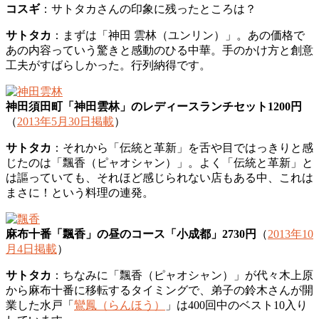
コスギ
：サトタカさんの印象に残ったところは？
サトタカ
：まずは「神田 雲林（ユンリン）」。あの価格で
あの内容っていう驚きと感動のひる中華。手のかけ方と創意
工夫がすばらしかった。行列納得です。
神田須田町「神田雲林」のレディースランチセット1200円
（
2013年5月30日掲載
）
サトタカ
：それから「伝統と革新」を舌や目ではっきりと感
じたのは「飄香（ピャオシャン）」。よく「伝統と革新」と
は謳っていても、それほど感じられない店もある中、これは
まさに！という料理の連発。
麻布十番「飄香」の昼のコース「小成都」2730円
（
2013年10
月4日掲載
）
サトタカ
：ちなみに「飄香（ピャオシャン）」が代々木上原
から麻布十番に移転するタイミングで、弟子の鈴木さんが開
業した水戸「
鸞鳳（らんほう）
」は400回中のベスト10入り