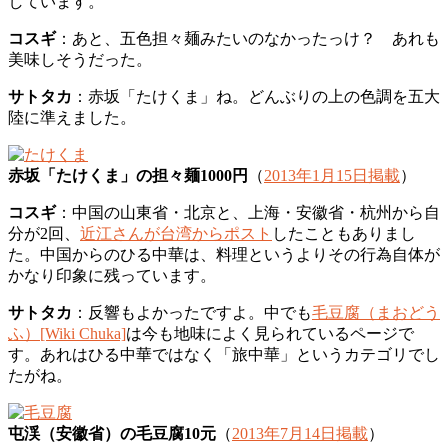
しています。
コスギ
：あと、五色担々麺みたいのなかったっけ？ あれも
美味しそうだった。
サトタカ
：赤坂「たけくま」ね。どんぶりの上の色調を五大
陸に準えました。
赤坂「たけくま」の担々麺1000円
（
2013年1月15日掲載
）
コスギ
：中国の山東省・北京と、上海・安徽省・杭州から自
分が2回、
近江さんが台湾からポスト
したこともありまし
た。中国からのひる中華は、料理というよりその行為自体が
かなり印象に残っています。
サトタカ
：反響もよかったですよ。中でも
毛豆腐（まおどう
ふ）[Wiki Chuka]
は今も地味によく見られているページで
す。あれはひる中華ではなく「旅中華」というカテゴリでし
たがね。
屯渓（安徽省）の毛豆腐10元
（
2013年7月14日掲載
）