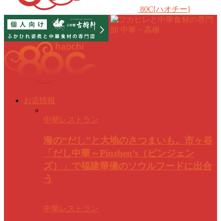
80C[ハオチー]
お店情報
中華レストラン
海の“だし”と大地のさつまいも。市ヶ谷
「だし中華～Pinzhen’s（ピンジェン
ズ）」で福建華僑のソウルフードに出合
う
中華レストラン