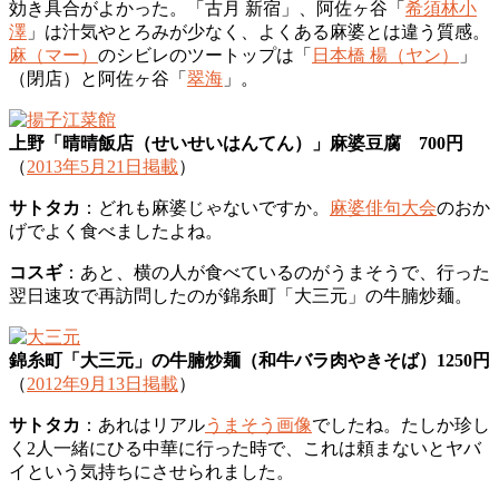
効き具合がよかった。「古月 新宿」、阿佐ヶ谷「
希須林小
澤
」は汁気やとろみが少なく、よくある麻婆とは違う質感。
麻（マー）
のシビレのツートップは「
日本橋 楊（ヤン）
」
（閉店）と阿佐ヶ谷「
翠海
」。
上野「晴晴飯店（せいせいはんてん）」麻婆豆腐 700円
（
2013年5月21日掲載
）
サトタカ
：どれも麻婆じゃないですか。
麻婆俳句大会
のおか
げでよく食べましたよね。
コスギ
：あと、横の人が食べているのがうまそうで、行った
翌日速攻で再訪問したのが錦糸町「大三元」の牛腩炒麺。
錦糸町「大三元」の牛腩炒麺（和牛バラ肉やきそば）1250円
（
2012年9月13日掲載
）
サトタカ
：あれはリアル
うまそう画像
でしたね。たしか珍し
く2人一緒にひる中華に行った時で、これは頼まないとヤバ
イという気持ちにさせられました。