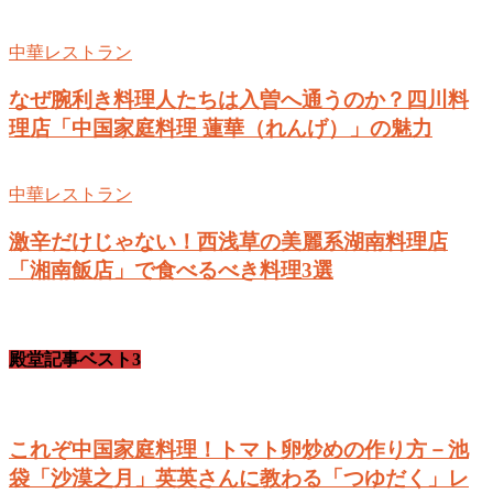
中華レストラン
なぜ腕利き料理人たちは入曽へ通うのか？四川料
理店「中国家庭料理 蓮華（れんげ）」の魅力
中華レストラン
激辛だけじゃない！西浅草の美麗系湖南料理店
「湘南飯店」で食べるべき料理3選
殿堂記事ベスト3
これぞ中国家庭料理！トマト卵炒めの作り方－池
袋「沙漠之月」英英さんに教わる「つゆだく」レ