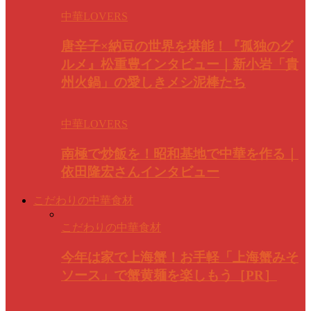
中華LOVERS
唐辛子×納豆の世界を堪能！『孤独のグ
ルメ』松重豊インタビュー｜新小岩「貴
州火鍋」の愛しきメシ泥棒たち
中華LOVERS
南極で炒飯を！昭和基地で中華を作る｜
依田隆宏さんインタビュー
こだわりの中華食材
こだわりの中華食材
今年は家で上海蟹！お手軽「上海蟹みそ
ソース」で蟹黄麺を楽しもう［PR］