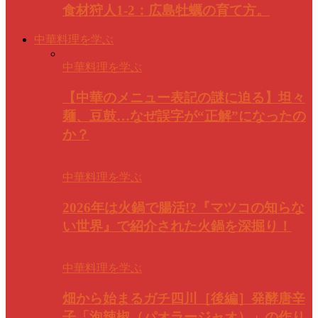
食材狩人1-2：広島牡蠣の育て方。
中華料理を学ぶ
中華料理を学ぶ
【中華のメニュー表記の謎に迫る】坦々
麺、豆鼓…なぜ誤字が“正解”になったの
か？
中華料理を学ぶ
2026年は火鍋で腸活!?『マツコの知らな
い世界』で紹介された火鍋を深掘り！
中華料理を学ぶ
畑から始まるガチ四川［後編］発酵唐辛
子「泡辣椒（パオラージャオ）」の作り