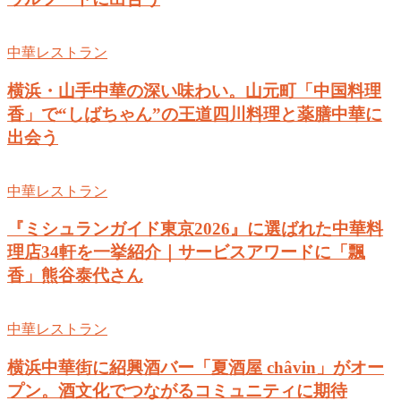
中華レストラン
横浜・山手中華の深い味わい。山元町「中国料理
香」で“しばちゃん”の王道四川料理と薬膳中華に
出会う
中華レストラン
『ミシュランガイド東京2026』に選ばれた中華料
理店34軒を一挙紹介｜サービスアワードに「飄
香」熊谷泰代さん
中華レストラン
横浜中華街に紹興酒バー「夏酒屋 châvin」がオー
プン。酒文化でつながるコミュニティに期待