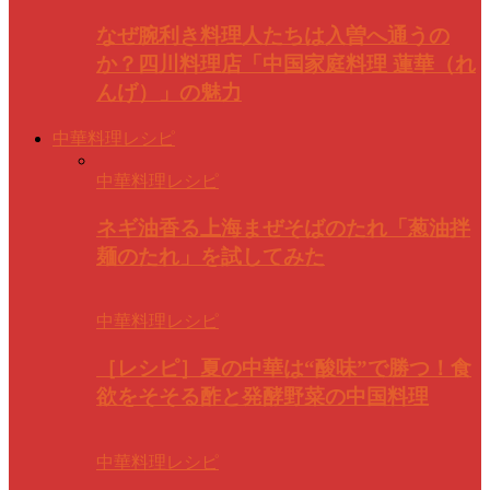
なぜ腕利き料理人たちは入曽へ通うの
か？四川料理店「中国家庭料理 蓮華（れ
んげ）」の魅力
中華料理レシピ
中華料理レシピ
ネギ油香る上海まぜそばのたれ「葱油拌
麺のたれ」を試してみた
中華料理レシピ
［レシピ］夏の中華は“酸味”で勝つ！食
欲をそそる酢と発酵野菜の中国料理
中華料理レシピ