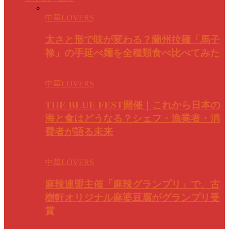
中華LOVERS
太さと形で味が変わる？蘭州拉麺「馬子
禄」の手延べ麺を全種類食べ比べてみた
中華LOVERS
THE BLUE FEST開催｜これから日本の
海と食はどうなる？シェフ・漁業者・消
費者が語る未来
中華LOVERS
麻辣連盟主催「麻辣グランプリ」で、古
樹軒オリジナル麻婆豆腐がグランプリ受
賞