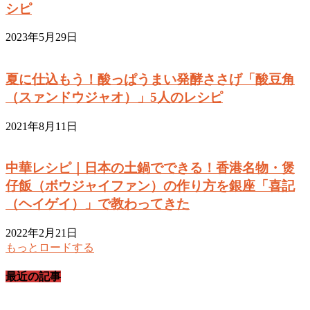
シピ
2023年5月29日
夏に仕込もう！酸っぱうまい発酵ささげ「酸豆角
（スァンドウジャオ）」5人のレシピ
2021年8月11日
中華レシピ｜日本の土鍋でできる！香港名物・煲
仔飯（ボウジャイファン）の作り方を銀座「喜記
（ヘイゲイ）」で教わってきた
2022年2月21日
もっとロードする
最近の記事