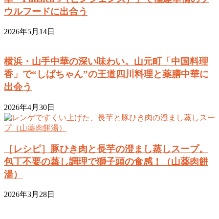
ウルフードに出合う
2026年5月14日
横浜・山手中華の深い味わい。山元町「中国料理
香」で“しばちゃん”の王道四川料理と薬膳中華に
出会う
2026年4月30日
［レシピ］豚ひき肉と長芋の澄まし蒸しスープ。
包丁不要の蒸し調理で獅子頭の食感！（山薬肉餅
湯）
2026年3月28日