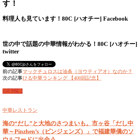
す！
料理人も見ています！80C [ハオチー] Facebook
世の中で話題の中華情報がわかる！80C [ハオチー]
twitter
前の記事
マックチュロスは油条（ヨウティアオ）なのか？
次の記事
ひる中華ランキング 【400回記念】
関連記事
中華レストラン
海の“だし”と大地のさつまいも。市ヶ谷「だし中
華～Pinzhen’s（ピンジェンズ）」で福建華僑のソ
ウルフードに出合う