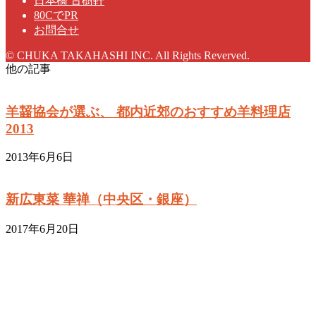
日本橋 古樹軒
80CでPR
お問合せ
© CHUKA TAKAHASHI INC. All Rights Reverved.
他の記事
羊齧協会が選ぶ、 都内近郊のおすすめ羊料理店
2013
2013年6月6日
新広東菜 華禅（中央区・銀座）
2017年6月20日