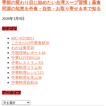
季節の変わり目に始めたい台湾スープ習慣｜薬食
同源の知恵を外食・自炊・お取り寄せ＆本で知る
2026年3月9日
カテゴリ
80C×STORY
1
こだわりの中華食材
36
わかば食堂
49
中国現地レポート
44
中華LOVERS
124
中華レストラン
351
中華料理コラム
99
中華料理レシピ
115
中華料理を学ぶ
38
中華料理百科
16
アーカイブ
ア