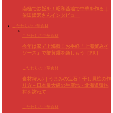
南極で炒飯を！昭和基地で中華を作る｜
依田隆宏さんインタビュー
こだわりの中華食材
こだわりの中華食材
今年は家で上海蟹！お手軽「上海蟹みそ
ソース」で蟹黄麺を楽しもう［PR］
こだわりの中華食材
食材狩人8｜うまみの宝石！干し貝柱の作
り方－日本最大級の生産地・北海道猿払
村を訪ねて
こだわりの中華食材