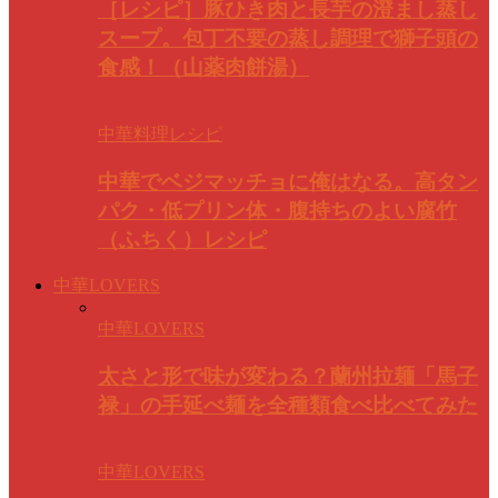
［レシピ］豚ひき肉と長芋の澄まし蒸し
スープ。包丁不要の蒸し調理で獅子頭の
食感！（山薬肉餅湯）
中華料理レシピ
中華でベジマッチョに俺はなる。高タン
パク・低プリン体・腹持ちのよい腐竹
（ふちく）レシピ
中華LOVERS
中華LOVERS
太さと形で味が変わる？蘭州拉麺「馬子
禄」の手延べ麺を全種類食べ比べてみた
中華LOVERS