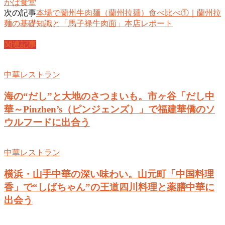
かば食堂
次の記事
本場で蘭州牛肉麺（蘭州拉麺）食べ比べ①｜蘭州拉
麺の基礎知識と「馬子禄牛肉面」本店レポート
関連記事
中華レストラン
海の“だし”と大地のさつまいも。市ヶ谷「だし中
華～Pinzhen’s（ピンジェンズ）」で福建華僑のソ
ウルフードに出合う
中華レストラン
横浜・山手中華の深い味わい。山元町「中国料理
香」で“しばちゃん”の王道四川料理と薬膳中華に
出会う