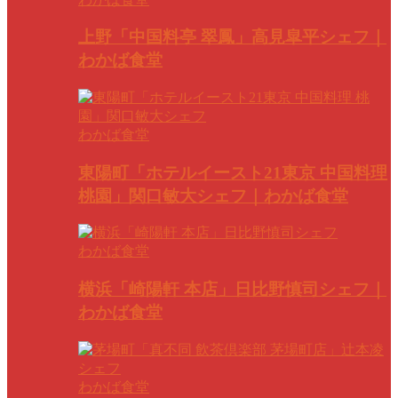
上野「中国料亭 翠鳳」高見皐平シェフ｜
わかば食堂
わかば食堂
東陽町「ホテルイースト21東京 中国料理
桃園」関口敏大シェフ｜わかば食堂
わかば食堂
横浜「崎陽軒 本店」日比野慎司シェフ｜
わかば食堂
わかば食堂