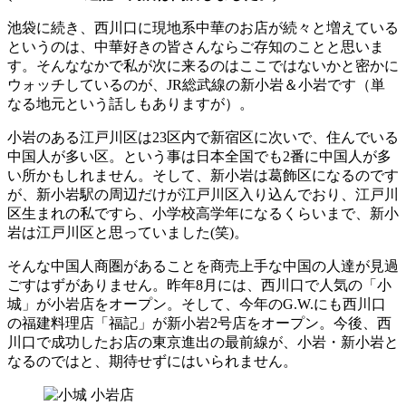
池袋に続き、西川口に現地系中華のお店が続々と増えている
というのは、中華好きの皆さんならご存知のことと思いま
す。そんななかで私が次に来るのはここではないかと密かに
ウォッチしているのが、JR総武線の新小岩＆小岩です（単
なる地元という話しもありますが）。
小岩のある江戸川区は23区内で新宿区に次いで、住んでいる
中国人が多い区。という事は日本全国でも2番に中国人が多
い所かもしれません。そして、新小岩は葛飾区になるのです
が、新小岩駅の周辺だけが江戸川区入り込んでおり、江戸川
区生まれの私ですら、小学校高学年になるくらいまで、新小
岩は江戸川区と思っていました(笑)。
そんな中国人商圏があることを商売上手な中国の人達が見過
ごすはずがありません。昨年8月には、西川口で人気の「小
城」が小岩店をオープン。そして、今年のG.W.にも西川口
の福建料理店「福記」が新小岩2号店をオープン。今後、西
川口で成功したお店の東京進出の最前線が、小岩・新小岩と
なるのではと、期待せずにはいられません。