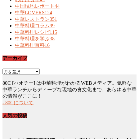
中国現地レポート
44
中華LOVERS
124
中華レストラン
351
中華料理コラム
99
中華料理レシピ
115
中華料理を学ぶ
38
中華料理百科
16
アーカイブ
ア
ー
80C [ハオチー] は中華料理がわかるWEBメディア。気軽な
カ
中華ランチからディープな現地の食文化まで、あらゆる中華
イ
の情報がここに！
ブ
- 80Cについて
人気の投稿