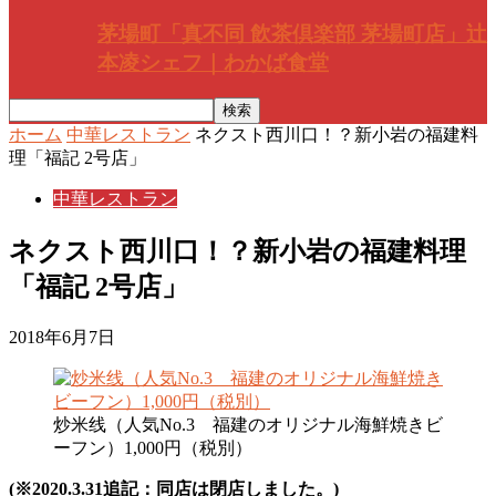
茅場町「真不同 飲茶倶楽部 茅場町店」辻
本凌シェフ｜わかば食堂
ホーム
中華レストラン
ネクスト西川口！？新小岩の福建料
理「福記 2号店」
中華レストラン
ネクスト西川口！？新小岩の福建料理
「福記 2号店」
2018年6月7日
炒米线（人気No.3 福建のオリジナル海鮮焼きビ
ーフン）1,000円（税別）
(※2020.3.31追記：同店は閉店しました。)