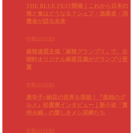
THE BLUE FEST開催｜これから日本の
海と食はどうなる？シェフ・漁業者・消
費者が語る未来
中華LOVERS
麻辣連盟主催「麻辣グランプリ」で、古
樹軒オリジナル麻婆豆腐がグランプリ受
賞
中華LOVERS
唐辛子×納豆の世界を堪能！『孤独のグ
ルメ』松重豊インタビュー｜新小岩「貴
州火鍋」の愛しきメシ泥棒たち
中華LOVERS