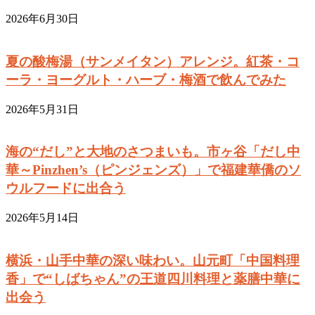
2026年6月30日
夏の酸梅湯（サンメイタン）アレンジ。紅茶・コ
ーラ・ヨーグルト・ハーブ・梅酒で飲んでみた
2026年5月31日
海の“だし”と大地のさつまいも。市ヶ谷「だし中
華～Pinzhen’s（ピンジェンズ）」で福建華僑のソ
ウルフードに出合う
2026年5月14日
横浜・山手中華の深い味わい。山元町「中国料理
香」で“しばちゃん”の王道四川料理と薬膳中華に
出会う