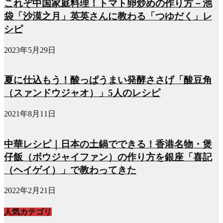
これぞ中国家庭料理！トマト卵炒めの作り方－池
袋「沙漠之月」英英さんに教わる「つゆだく」レ
シピ
2023年5月29日
夏に仕込もう！酸っぱうまい発酵ささげ「酸豆角
（スァンドウジャオ）」5人のレシピ
2021年8月11日
中華レシピ｜日本の土鍋でできる！香港名物・煲
仔飯（ボウジャイファン）の作り方を銀座「喜記
（ヘイゲイ）」で教わってきた
2022年2月21日
人気カテゴリ