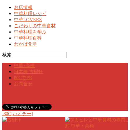
お店情報
中華料理レシピ
中華LOVERS
こだわりの中華食材
中華料理を学ぶ
中華料理百科
わかば食堂
検索
中華･高橋
日本橋 古樹軒
80CでPR
お問合せ
80C[ハオチー]