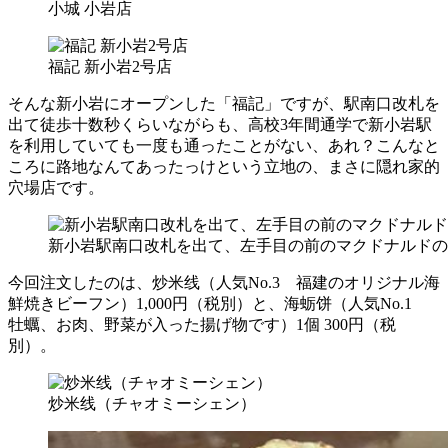
小城 小岩店
福記 新小岩2号店
そんな新小岩にオープンした「福記」ですが、駅南口改札を
出て徒歩十数秒くらいながらも、高校3年間通学で新小岩駅
を利用していても一度も通ったことがない、あれ？こんなと
ころに路地なんてあったっけという立地の、まさに隠れ家的
穴場店です。
新小岩駅南口改札を出て、左手目の前のマクドナルドの
今回注文したのは、炒米线（人気No.3 福建のオリジナル海
鮮焼きビーフン）1,000円（税別）と、海蛎饼（人気No.1
牡蠣、お肉、野菜が入った揚げ物です）1個 300円（税
別）。
炒米线（チャオミーシェン）