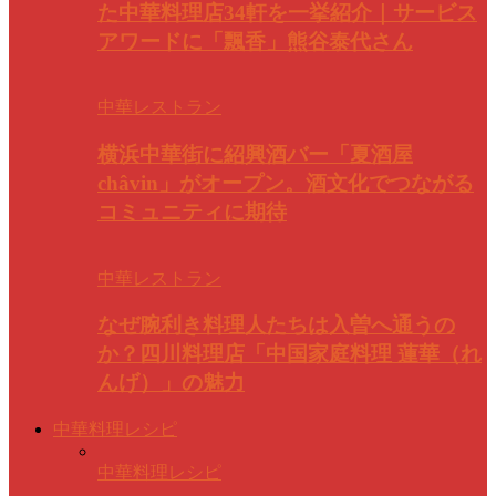
た中華料理店34軒を一挙紹介｜サービス
アワードに「飄香」熊谷泰代さん
中華レストラン
横浜中華街に紹興酒バー「夏酒屋
châvin」がオープン。酒文化でつながる
コミュニティに期待
中華レストラン
なぜ腕利き料理人たちは入曽へ通うの
か？四川料理店「中国家庭料理 蓮華（れ
んげ）」の魅力
中華料理レシピ
中華料理レシピ