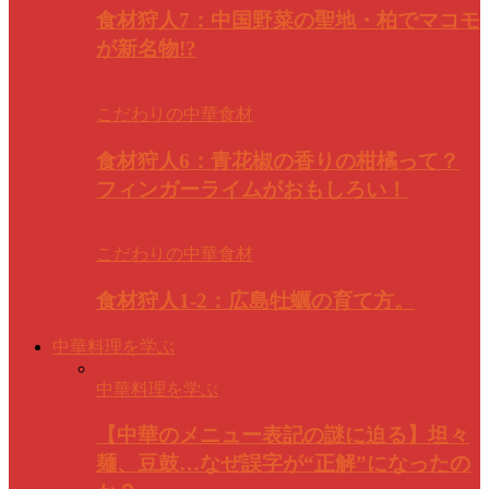
食材狩人7：中国野菜の聖地・柏でマコモ
が新名物!?
こだわりの中華食材
食材狩人6：青花椒の香りの柑橘って？
フィンガーライムがおもしろい！
こだわりの中華食材
食材狩人1-2：広島牡蠣の育て方。
中華料理を学ぶ
中華料理を学ぶ
【中華のメニュー表記の謎に迫る】坦々
麺、豆鼓…なぜ誤字が“正解”になったの