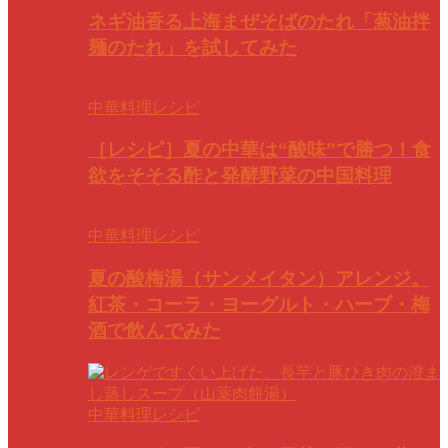
ネギ油香る上海まぜそばのたれ「葱油拌
麺のたれ」を試してみた
中華料理レシピ
［レシピ］夏の中華は“酸味”で勝つ！食
欲をそそる酢と発酵野菜の中国料理
中華料理レシピ
夏の酸梅湯（サンメイタン）アレンジ。
紅茶・コーラ・ヨーグルト・ハーブ・梅
酒で飲んでみた
中華料理レシピ