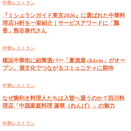
中華レストラン
『ミシュランガイド東京2026』に選ばれた中華料
理店34軒を一挙紹介｜サービスアワードに「飄
香」熊谷泰代さん
中華レストラン
横浜中華街に紹興酒バー「夏酒屋 châvin」がオー
プン。酒文化でつながるコミュニティに期待
中華レストラン
なぜ腕利き料理人たちは入曽へ通うのか？四川料
理店「中国家庭料理 蓮華（れんげ）」の魅力
中華レストラン