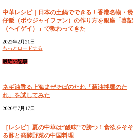
中華レシピ｜日本の土鍋でできる！香港名物・煲
仔飯（ボウジャイファン）の作り方を銀座「喜記
（ヘイゲイ）」で教わってきた
2022年2月21日
もっとロードする
最近の記事
ネギ油香る上海まぜそばのたれ「葱油拌麺のた
れ」を試してみた
2026年7月17日
［レシピ］夏の中華は“酸味”で勝つ！食欲をそそ
る酢と発酵野菜の中国料理