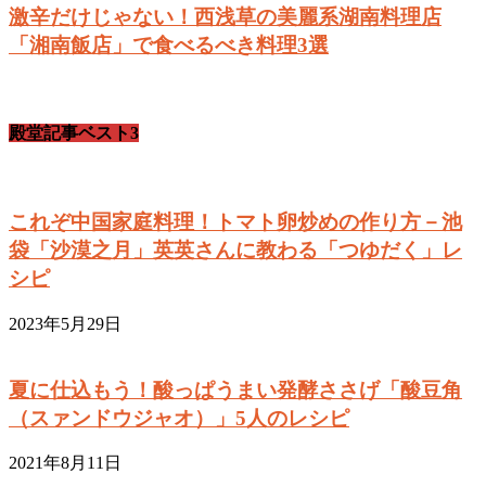
激辛だけじゃない！西浅草の美麗系湖南料理店
「湘南飯店」で食べるべき料理3選
殿堂記事ベスト3
これぞ中国家庭料理！トマト卵炒めの作り方－池
袋「沙漠之月」英英さんに教わる「つゆだく」レ
シピ
2023年5月29日
夏に仕込もう！酸っぱうまい発酵ささげ「酸豆角
（スァンドウジャオ）」5人のレシピ
2021年8月11日