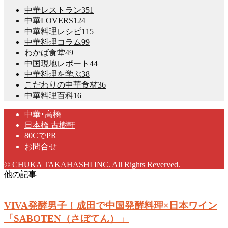
中華レストラン
351
中華LOVERS
124
中華料理レシピ
115
中華料理コラム
99
わかば食堂
49
中国現地レポート
44
中華料理を学ぶ
38
こだわりの中華食材
36
中華料理百科
16
中華･高橋
日本橋 古樹軒
80CでPR
お問合せ
© CHUKA TAKAHASHI INC. All Rights Reverved.
他の記事
VIVA発酵男子！成田で中国発酵料理×日本ワイン
「SABOTEN（さぼてん）」