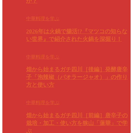
か？
中華料理を学ぶ
2026年は火鍋で腸活!?『マツコの知らな
い世界』で紹介された火鍋を深掘り！
中華料理を学ぶ
畑から始まるガチ四川［後編］発酵唐辛
子「泡辣椒（パオラージャオ）」の作り
方と使い方
中華料理を学ぶ
畑から始まるガチ四川［前編］唐辛子の
栽培・加工・使い方を狭山「蓮華」で学
ぶ