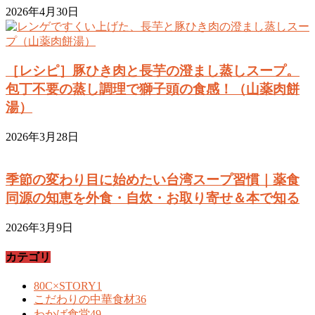
2026年4月30日
［レシピ］豚ひき肉と長芋の澄まし蒸しスープ。
包丁不要の蒸し調理で獅子頭の食感！（山薬肉餅
湯）
2026年3月28日
季節の変わり目に始めたい台湾スープ習慣｜薬食
同源の知恵を外食・自炊・お取り寄せ＆本で知る
2026年3月9日
カテゴリ
80C×STORY
1
こだわりの中華食材
36
わかば食堂
49