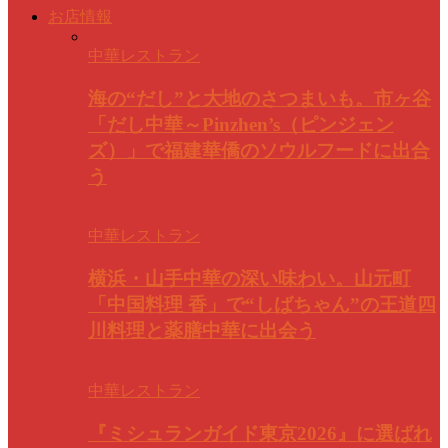
お店情報
中華レストラン
海の“だし”と大地のさつまいも。市ヶ谷
「だし中華～Pinzhen’s（ピンジェン
ズ）」で福建華僑のソウルフードに出合
う
中華レストラン
横浜・山手中華の深い味わい。山元町
「中国料理 香」で“しばちゃん”の王道四
川料理と薬膳中華に出会う
中華レストラン
『ミシュランガイド東京2026』に選ばれ