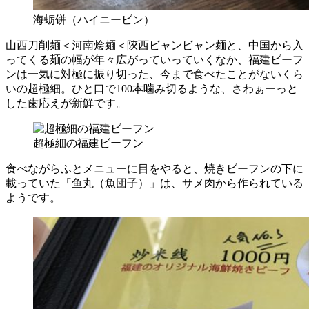
海蛎饼（ハイニービン）
山西刀削麺＜河南烩麺＜陝西ビャンビャン麺と、中国から入
ってくる麺の幅が年々広がっていっていくなか、福建ビーフ
ンは一気に対極に振り切った、今まで食べたことがないくら
いの超極細。ひと口で100本噛み切るような、さわぁーっと
した歯応えが新鮮です。
超極細の福建ビーフン
食べながらふとメニューに目をやると、焼きビーフンの下に
載っていた「鱼丸（魚団子）」は、サメ肉から作られている
ようです。