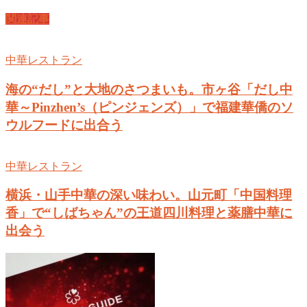
関連記事
中華レストラン
海の“だし”と大地のさつまいも。市ヶ谷「だし中
華～Pinzhen’s（ピンジェンズ）」で福建華僑のソ
ウルフードに出合う
中華レストラン
横浜・山手中華の深い味わい。山元町「中国料理
香」で“しばちゃん”の王道四川料理と薬膳中華に
出会う