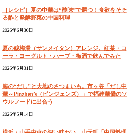
［レシピ］夏の中華は“酸味”で勝つ！食欲をそそ
る酢と発酵野菜の中国料理
2026年6月30日
夏の酸梅湯（サンメイタン）アレンジ。紅茶・コ
ーラ・ヨーグルト・ハーブ・梅酒で飲んでみた
2026年5月31日
海の“だし”と大地のさつまいも。市ヶ谷「だし中
華～Pinzhen’s（ピンジェンズ）」で福建華僑のソ
ウルフードに出合う
2026年5月14日
横浜・山手中華の深い味わい。山元町「中国料理