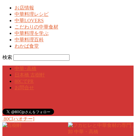
お店情報
中華料理レシピ
中華LOVERS
こだわりの中華食材
中華料理を学ぶ
中華料理百科
わかば食堂
検索
中華･高橋
日本橋 古樹軒
80CでPR
お問合せ
80C[ハオチー]