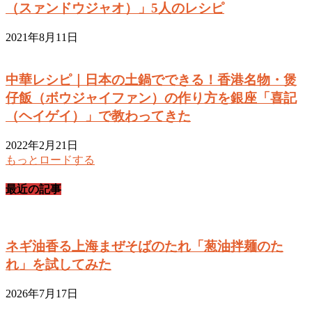
（スァンドウジャオ）」5人のレシピ
2021年8月11日
中華レシピ｜日本の土鍋でできる！香港名物・煲
仔飯（ボウジャイファン）の作り方を銀座「喜記
（ヘイゲイ）」で教わってきた
2022年2月21日
もっとロードする
最近の記事
ネギ油香る上海まぜそばのたれ「葱油拌麺のた
れ」を試してみた
2026年7月17日