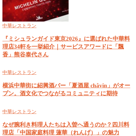
中華レストラン
『ミシュランガイド東京2026』に選ばれた中華料
理店34軒を一挙紹介｜サービスアワードに「飄
香」熊谷泰代さん
中華レストラン
横浜中華街に紹興酒バー「夏酒屋 châvin」がオー
プン。酒文化でつながるコミュニティに期待
中華レストラン
なぜ腕利き料理人たちは入曽へ通うのか？四川料
理店「中国家庭料理 蓮華（れんげ）」の魅力