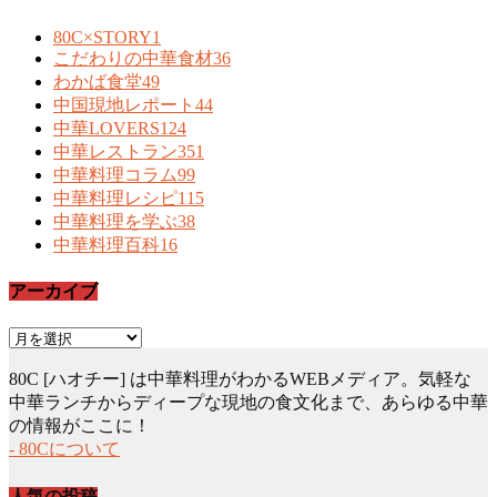
80C×STORY
1
こだわりの中華食材
36
わかば食堂
49
中国現地レポート
44
中華LOVERS
124
中華レストラン
351
中華料理コラム
99
中華料理レシピ
115
中華料理を学ぶ
38
中華料理百科
16
アーカイブ
ア
ー
80C [ハオチー] は中華料理がわかるWEBメディア。気軽な
カ
中華ランチからディープな現地の食文化まで、あらゆる中華
イ
の情報がここに！
ブ
- 80Cについて
人気の投稿