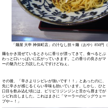
「麺屋 大申 神保町店」の汁なし担々麺（おや）850円
麺をかき混ぜているとさらに香りが漂ってきて、食べるとぶ
わっと口いっぱいに広がっていきます。この香りの良さがマ
ーの魅力だと力説したんですけどねぇ。
その後、「辛さよりシビレが強いです！！」とあったのに、
先に辛さが感じるくらい辛味も効いています。しかし、ひと
口目を飲み込む頃には、ビリビリジンジンと舌から唇までが
シビれ出しました。これはまさに「マーラーのビッグウェー
ブや～！」