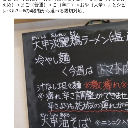
えめ）＜まご（普通）＜こ（辛口）＜おや（大辛）」とシビ
レベル3～6の4段階から選べる親切対応。