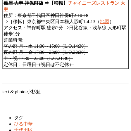
麺屋 大申 神保町店
⇒【移転】
チャイニーズレストラン 大
申
住所：
東京都千代田区神田神保町2-10-18
⇒［移転］東京都中央区日本橋人形町1-4-13（
地図
）
アクセス：
神保町駅 徒歩2分
⇒日比谷線・浅草線 人形町駅
徒歩1分
営業時間:
昼の部 月～土 11:30～15:00（L.O.14:30）
夜の部 月～金 17:30～23:00（L.O.22:30）
土・祝 17:30～22:00（L.O.21:30）
定休日：
日曜日（祝日は不定休）
text & photo 小杉勉
タグ
ひる中華
千代田区