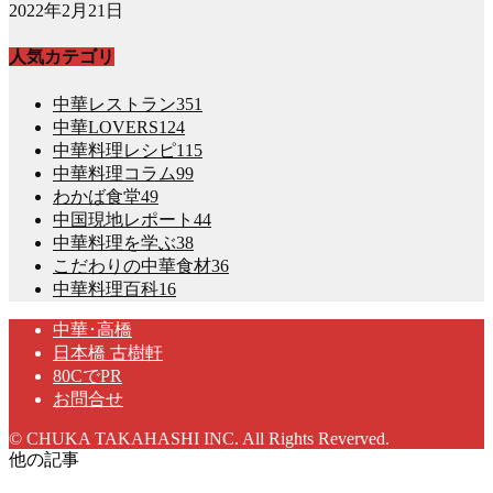
2022年2月21日
人気カテゴリ
中華レストラン
351
中華LOVERS
124
中華料理レシピ
115
中華料理コラム
99
わかば食堂
49
中国現地レポート
44
中華料理を学ぶ
38
こだわりの中華食材
36
中華料理百科
16
中華･高橋
日本橋 古樹軒
80CでPR
お問合せ
© CHUKA TAKAHASHI INC. All Rights Reverved.
他の記事