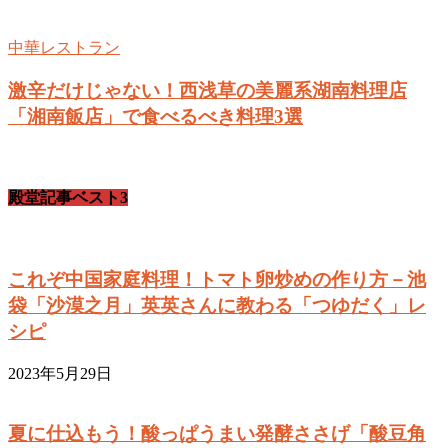
中華レストラン
激辛だけじゃない！西浅草の美麗系湖南料理店
「湘南飯店」で食べるべき料理3選
殿堂記事ベスト3
これぞ中国家庭料理！トマト卵炒めの作り方－池
袋「沙漠之月」英英さんに教わる「つゆだく」レ
シピ
2023年5月29日
夏に仕込もう！酸っぱうまい発酵ささげ「酸豆角