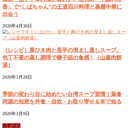
香」で“しばちゃん”の王道四川料理と薬膳中華に
出会う
2026年4月30日
［レシピ］豚ひき肉と長芋の澄まし蒸しスープ。
包丁不要の蒸し調理で獅子頭の食感！（山薬肉餅
湯）
2026年3月28日
季節の変わり目に始めたい台湾スープ習慣｜薬食
同源の知恵を外食・自炊・お取り寄せ＆本で知る
2026年3月9日
カテゴリ