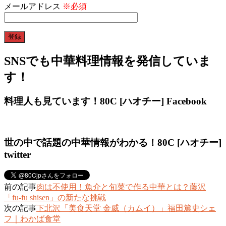
メールアドレス
※必須
SNSでも中華料理情報を発信していま
す！
料理人も見ています！80C [ハオチー] Facebook
世の中で話題の中華情報がわかる！80C [ハオチー]
twitter
前の記事
肉は不使用！魚介と旬菜で作る中華とは？藤沢
「fu-fu shisen」の新たな挑戦
次の記事
下北沢「美食天堂 金威（カムイ）」福田篤史シェ
フ｜わかば食堂