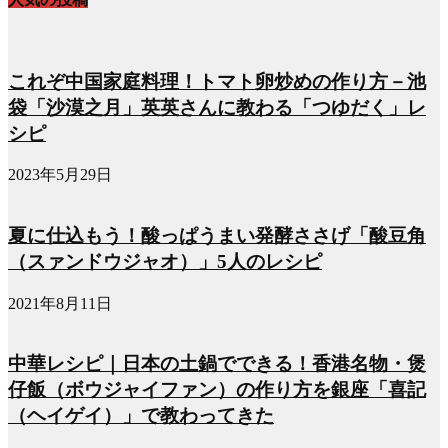
これぞ中国家庭料理！トマト卵炒めの作り方－池
袋「沙漠之月」英英さんに教わる「つゆだく」レ
シピ
2023年5月29日
夏に仕込もう！酸っぱうまい発酵ささげ「酸豆角
（スァンドウジャオ）」5人のレシピ
2021年8月11日
中華レシピ｜日本の土鍋でできる！香港名物・煲
仔飯（ボウジャイファン）の作り方を銀座「喜記
（ヘイゲイ）」で教わってきた