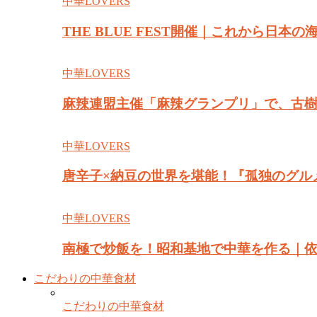
中華LOVERS
THE BLUE FEST開催｜これから日
中華LOVERS
麻辣連盟主催「麻辣グランプリ」で、古
中華LOVERS
唐辛子×納豆の世界を堪能！『孤独のグル
中華LOVERS
南極で炒飯を！昭和基地で中華を作る｜
こだわりの中華食材
こだわりの中華食材