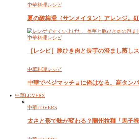
中華料理レシピ
夏の酸梅湯（サンメイタン）アレンジ。
中華料理レシピ
［レシピ］豚ひき肉と長芋の澄まし蒸し
中華料理レシピ
中華でベジマッチョに俺はなる。高タン
中華LOVERS
中華LOVERS
太さと形で味が変わる？蘭州拉麺「馬子