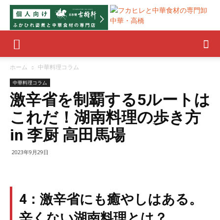
ホーム
中華料理コラム
中華料理コラム
激辛省を制覇する5ルートは
これだ！湖南料理の歩き方
in 李厨 高田馬場
2023年9月29日
4：激辛省にも癒やしはある。
辛くない湖南料理とは？