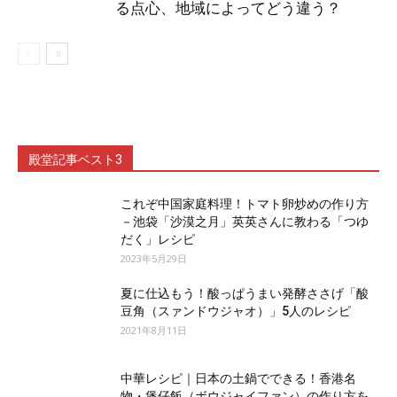
る点心、地域によってどう違う？
殿堂記事ベスト3
これぞ中国家庭料理！トマト卵炒めの作り方
－池袋「沙漠之月」英英さんに教わる「つゆ
だく」レシピ
2023年5月29日
夏に仕込もう！酸っぱうまい発酵ささげ「酸
豆角（スァンドウジャオ）」5人のレシピ
2021年8月11日
中華レシピ｜日本の土鍋でできる！香港名
物・煲仔飯（ボウジャイファン）の作り方を