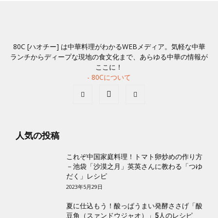
80C [ハオチー] は中華料理がわかるWEBメディア。気軽な中華
ランチからディープな現地の食文化まで、あらゆる中華の情報が
ここに！
- 80Cについて
人気の投稿
これぞ中国家庭料理！トマト卵炒めの作り方
－池袋「沙漠之月」英英さんに教わる「つゆ
だく」レシピ
2023年5月29日
夏に仕込もう！酸っぱうまい発酵ささげ「酸
豆角（スァンドウジャオ）」5人のレシピ