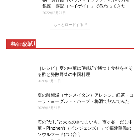
銀座「喜記（ヘイゲイ）」で教わってきた
2022年2月21日
もっとロードする
ネギ油香る上海まぜそばのたれ「葱油拌麺のた
れ」を試してみた
最近の記事
2026年7月17日
［レシピ］夏の中華は“酸味”で勝つ！食欲をそそ
る酢と発酵野菜の中国料理
2026年6月30日
夏の酸梅湯（サンメイタン）アレンジ。紅茶・コ
ーラ・ヨーグルト・ハーブ・梅酒で飲んでみた
2026年5月31日
海の“だし”と大地のさつまいも。市ヶ谷「だし中
華～Pinzhen’s（ピンジェンズ）」で福建華僑の
ソウルフードに出合う