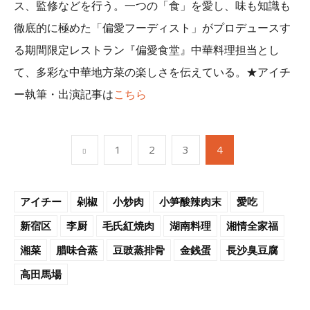
ス、監修などを行う。一つの「食」を愛し、味も知識も
徹底的に極めた「偏愛フーディスト」がプロデュースす
る期間限定レストラン『偏愛食堂』中華料理担当とし
て、多彩な中華地方菜の楽しさを伝えている。★アイチ
ー執筆・出演記事は
こちら
1
2
3
4
アイチー
剁椒
小炒肉
小笋酸辣肉末
愛吃
新宿区
李厨
毛氏紅焼肉
湖南料理
湘情全家福
湘菜
腊味合蒸
豆豉蒸排骨
金銭蛋
長沙臭豆腐
高田馬場