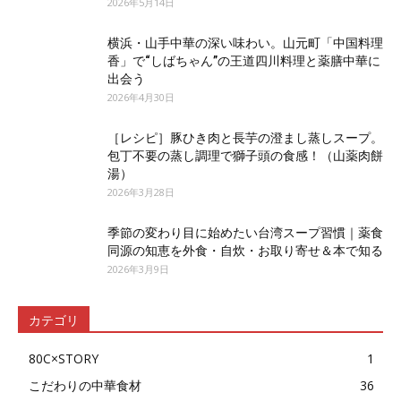
2026年5月14日
横浜・山手中華の深い味わい。山元町「中国料理
香」で“しばちゃん”の王道四川料理と薬膳中華に
出会う
2026年4月30日
［レシピ］豚ひき肉と長芋の澄まし蒸しスープ。
包丁不要の蒸し調理で獅子頭の食感！（山薬肉餅
湯）
2026年3月28日
季節の変わり目に始めたい台湾スープ習慣｜薬食
同源の知恵を外食・自炊・お取り寄せ＆本で知る
2026年3月9日
カテゴリ
80C×STORY
1
こだわりの中華食材
36