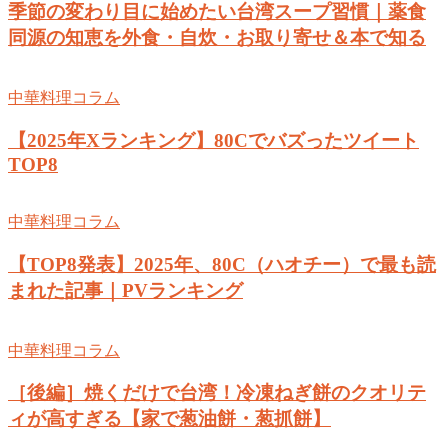
季節の変わり目に始めたい台湾スープ習慣｜薬食
同源の知恵を外食・自炊・お取り寄せ＆本で知る
中華料理コラム
【2025年Xランキング】80Cでバズったツイート
TOP8
中華料理コラム
【TOP8発表】2025年、80C（ハオチー）で最も読
まれた記事｜PVランキング
中華料理コラム
［後編］焼くだけで台湾！冷凍ねぎ餅のクオリテ
ィが高すぎる【家で葱油餅・葱抓餅】