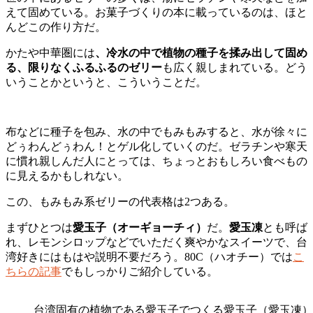
えて固めている。お菓子づくりの本に載っているのは、ほと
んどこの作り方だ。
かたや中華圏には
、冷水の中で植物の種子を揉み出して固め
る、限りなくふるふるのゼリー
も広く親しまれている。どう
いうことかというと、こういうことだ。
布などに種子を包み、水の中でもみもみすると、水が徐々に
どぅわんどぅわん！とゲル化していくのだ。ゼラチンや寒天
に慣れ親しんだ人にとっては、ちょっとおもしろい食べもの
に見えるかもしれない。
この、もみもみ系ゼリーの代表格は2つある。
まずひとつは
愛玉子（オーギョーチィ）
だ。
愛玉凍
とも呼ば
れ、レモンシロップなどでいただく爽やかなスイーツで、台
湾好きにはもはや説明不要だろう。80C（ハオチー）では
こ
ちらの記事
でもしっかりご紹介している。
台湾固有の植物である愛玉子でつくる愛玉子（愛玉凍）。Photo