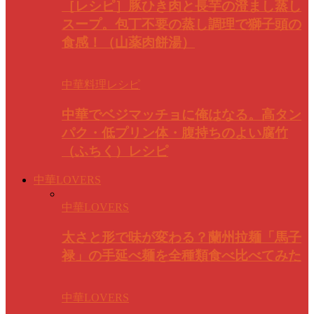
［レシピ］豚ひき肉と長芋の澄まし蒸し
スープ。包丁不要の蒸し調理で獅子頭の
食感！（山薬肉餅湯）
中華料理レシピ
中華でベジマッチョに俺はなる。高タン
パク・低プリン体・腹持ちのよい腐竹
（ふちく）レシピ
中華LOVERS
中華LOVERS
太さと形で味が変わる？蘭州拉麺「馬子
禄」の手延べ麺を全種類食べ比べてみた
中華LOVERS