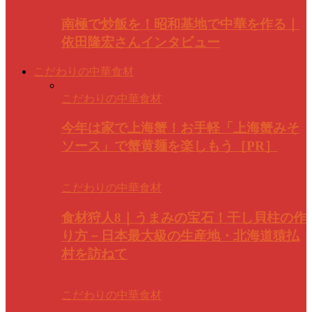
南極で炒飯を！昭和基地で中華を作る｜
依田隆宏さんインタビュー
こだわりの中華食材
こだわりの中華食材
今年は家で上海蟹！お手軽「上海蟹みそ
ソース」で蟹黄麺を楽しもう［PR］
こだわりの中華食材
食材狩人8｜うまみの宝石！干し貝柱の作
り方－日本最大級の生産地・北海道猿払
村を訪ねて
こだわりの中華食材