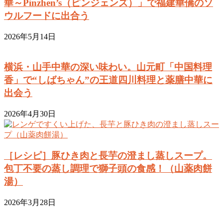
華～Pinzhen’s（ピンジェンズ）」で福建華僑のソ
ウルフードに出合う
2026年5月14日
横浜・山手中華の深い味わい。山元町「中国料理
香」で“しばちゃん”の王道四川料理と薬膳中華に
出会う
2026年4月30日
［レシピ］豚ひき肉と長芋の澄まし蒸しスープ。
包丁不要の蒸し調理で獅子頭の食感！（山薬肉餅
湯）
2026年3月28日