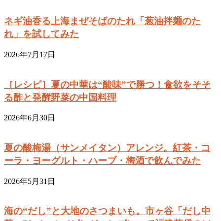
ネギ油香る上海まぜそばのたれ「葱油拌麺のた
れ」を試してみた
2026年7月17日
［レシピ］夏の中華は“酸味”で勝つ！食欲をそそ
る酢と発酵野菜の中国料理
2026年6月30日
夏の酸梅湯（サンメイタン）アレンジ。紅茶・コ
ーラ・ヨーグルト・ハーブ・梅酒で飲んでみた
2026年5月31日
海の“だし”と大地のさつまいも。市ヶ谷「だし中