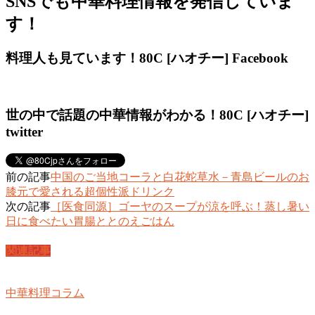
SNSでも中華料理情報を発信していま
す！
料理人も見ています！80C [ハオチー] Facebook
世の中で話題の中華情報がわかる！80C [ハオチー]
twitter
前の記事
中国のご当地コーラと白花蛇草水－青島ビールのお
膝元で愛される超個性派ドリンク
次の記事
［医食同源］ゴーヤのスープが涼を呼ぶ！蒸し暑い
日に食べたい胃腸ととのえごはん
関連記事
中華料理コラム