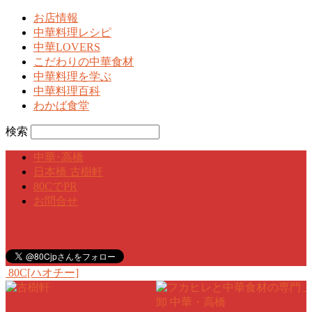
お店情報
中華料理レシピ
中華LOVERS
こだわりの中華食材
中華料理を学ぶ
中華料理百科
わかば食堂
検索
中華･高橋
日本橋 古樹軒
80CでPR
お問合せ
80C[ハオチー]