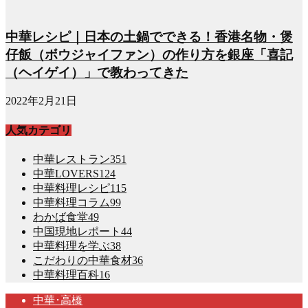
中華レシピ｜日本の土鍋でできる！香港名物・煲
仔飯（ボウジャイファン）の作り方を銀座「喜記
（ヘイゲイ）」で教わってきた
2022年2月21日
人気カテゴリ
中華レストラン
351
中華LOVERS
124
中華料理レシピ
115
中華料理コラム
99
わかば食堂
49
中国現地レポート
44
中華料理を学ぶ
38
こだわりの中華食材
36
中華料理百科
16
中華･高橋