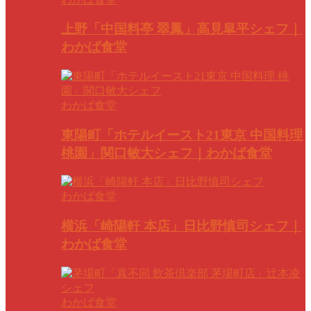
上野「中国料亭 翠鳳」高見皐平シェフ｜
わかば食堂
わかば食堂
東陽町「ホテルイースト21東京 中国料理
桃園」関口敏大シェフ｜わかば食堂
わかば食堂
横浜「崎陽軒 本店」日比野慎司シェフ｜
わかば食堂
わかば食堂