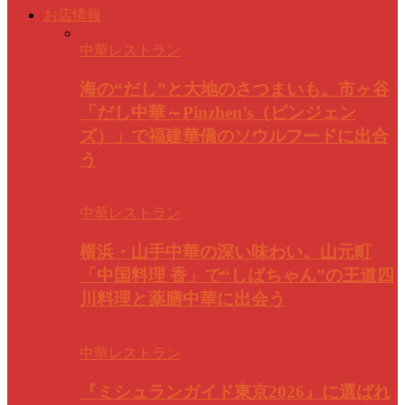
お店情報
中華レストラン
海の“だし”と大地のさつまいも。市ヶ谷
「だし中華～Pinzhen’s（ピンジェン
ズ）」で福建華僑のソウルフードに出合
う
中華レストラン
横浜・山手中華の深い味わい。山元町
「中国料理 香」で“しばちゃん”の王道四
川料理と薬膳中華に出会う
中華レストラン
『ミシュランガイド東京2026』に選ばれ