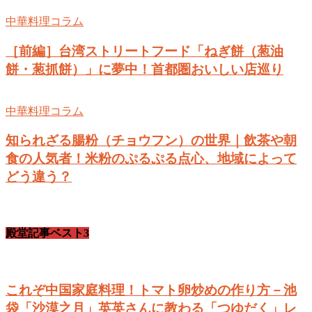
中華料理コラム
［前編］台湾ストリートフード「ねぎ餅（葱油
餅・葱抓餅）」に夢中！首都圏おいしい店巡り
中華料理コラム
知られざる腸粉（チョウフン）の世界｜飲茶や朝
食の人気者！米粉のぷるぷる点心、地域によって
どう違う？
殿堂記事ベスト3
これぞ中国家庭料理！トマト卵炒めの作り方－池
袋「沙漠之月」英英さんに教わる「つゆだく」レ