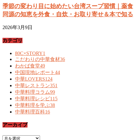
季節の変わり目に始めたい台湾スープ習慣｜薬食
同源の知恵を外食・自炊・お取り寄せ＆本で知る
2026年3月9日
カテゴリ
80C×STORY
1
こだわりの中華食材
36
わかば食堂
49
中国現地レポート
44
中華LOVERS
124
中華レストラン
351
中華料理コラム
99
中華料理レシピ
115
中華料理を学ぶ
38
中華料理百科
16
アーカイブ
ア