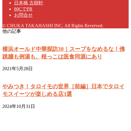
日本橋 古樹軒
80CでPR
お問合せ
© CHUKA TAKAHASHI INC. All Rights Reverved.
他の記事
横浜オールド中華探訪30｜スープをなめるな！佛
跳牆も例湯も、根っこは医食同源にあり
2021年5月28日
やみつき！タロイモの世界［前編］日本でタロイ
モスイーツが楽しめる店3選
2024年10月31日