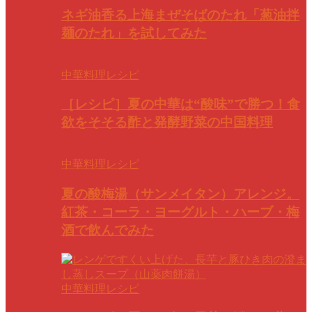
ネギ油香る上海まぜそばのたれ「葱油拌
麺のたれ」を試してみた
中華料理レシピ
［レシピ］夏の中華は“酸味”で勝つ！食
欲をそそる酢と発酵野菜の中国料理
中華料理レシピ
夏の酸梅湯（サンメイタン）アレンジ。
紅茶・コーラ・ヨーグルト・ハーブ・梅
酒で飲んでみた
中華料理レシピ