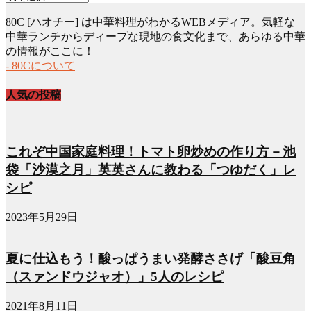
ー
80C [ハオチー] は中華料理がわかるWEBメディア。気軽な
カ
中華ランチからディープな現地の食文化まで、あらゆる中華
イ
の情報がここに！
ブ
- 80Cについて
人気の投稿
これぞ中国家庭料理！トマト卵炒めの作り方－池
袋「沙漠之月」英英さんに教わる「つゆだく」レ
シピ
2023年5月29日
夏に仕込もう！酸っぱうまい発酵ささげ「酸豆角
（スァンドウジャオ）」5人のレシピ
2021年8月11日