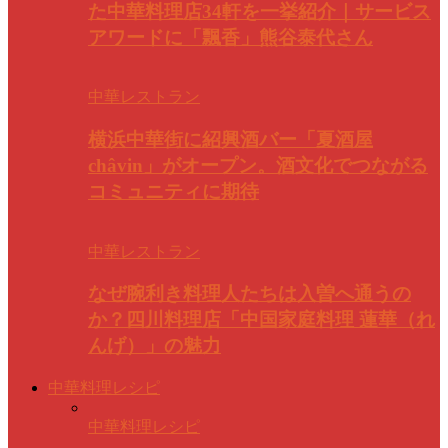
た中華料理店34軒を一挙紹介｜サービス
アワードに「飄香」熊谷泰代さん
中華レストラン
横浜中華街に紹興酒バー「夏酒屋
châvin」がオープン。酒文化でつながる
コミュニティに期待
中華レストラン
なぜ腕利き料理人たちは入曽へ通うの
か？四川料理店「中国家庭料理 蓮華（れ
んげ）」の魅力
中華料理レシピ
中華料理レシピ