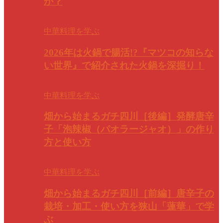
か？
中華料理を学ぶ
2026年は火鍋で腸活!?『マツコの知らな
い世界』で紹介された火鍋を深掘り！
中華料理を学ぶ
畑から始まるガチ四川［後編］発酵唐辛
子「泡辣椒（パオラージャオ）」の作り
方と使い方
中華料理を学ぶ
畑から始まるガチ四川［前編］唐辛子の
栽培・加工・使い方を狭山「蓮華」で学
ぶ