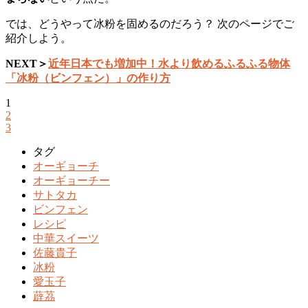
では、どうやって冰粉を固めるのだろう？ 次のページでご
紹介しよう。
NEXT＞
近年日本でも増加中！水より飲めるふるふる物体
「冰粉（ビンフェン）」の作り方
1
2
3
タグ
オーギョーチ
オーギョーチー
サトタカ
ビンフェン
レシピ
中華スイーツ
佐藤貴子
冰粉
愛玉子
薜茘