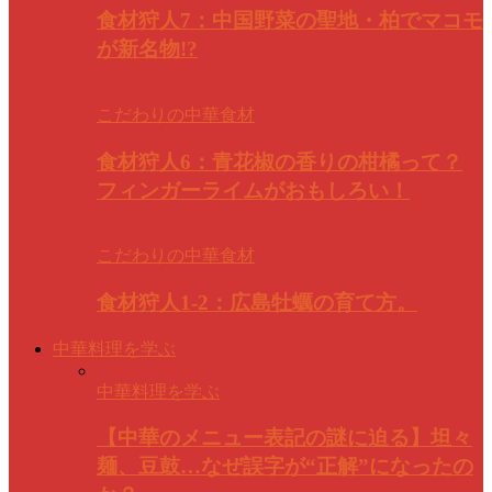
食材狩人7：中国野菜の聖地・柏でマコモ
が新名物!?
こだわりの中華食材
食材狩人6：青花椒の香りの柑橘って？
フィンガーライムがおもしろい！
こだわりの中華食材
食材狩人1-2：広島牡蠣の育て方。
中華料理を学ぶ
中華料理を学ぶ
【中華のメニュー表記の謎に迫る】坦々
麺、豆鼓…なぜ誤字が“正解”になったの