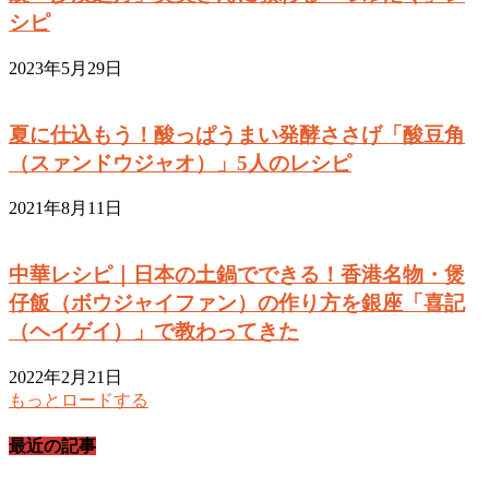
シピ
2023年5月29日
夏に仕込もう！酸っぱうまい発酵ささげ「酸豆角
（スァンドウジャオ）」5人のレシピ
2021年8月11日
中華レシピ｜日本の土鍋でできる！香港名物・煲
仔飯（ボウジャイファン）の作り方を銀座「喜記
（ヘイゲイ）」で教わってきた
2022年2月21日
もっとロードする
最近の記事