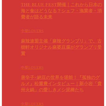
THE BLUE FEST開催｜これから日本の
海と食はどうなる？シェフ・漁業者・消
費者が語る未来
中華LOVERS
麻辣連盟主催「麻辣グランプリ」で、古
樹軒オリジナル麻婆豆腐がグランプリ受
賞
中華LOVERS
唐辛子×納豆の世界を堪能！『孤独のグ
ルメ』松重豊インタビュー｜新小岩「貴
州火鍋」の愛しきメシ泥棒たち
中華LOVERS