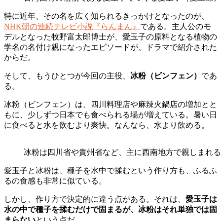
特に近年、その名を広く知られるきっかけとなったのが、
NHK朝の連続テレビ小説『らんまん』
である。主人公のモ
デルとなった牧野富太郎博士が、愛玉子の原料となる植物の
学名の名付け親になったエピソードが、ドラマで紹介された
からだ。
そして、もうひとつが今回の主役、
冰粉（ビンフェン）
であ
る。
冰粉（ビンフェン）は、四川料理店や麻辣火鍋店の増加とと
もに、少しずつ日本でも食べられる場が増えている。暑い日
に食べると水を飲むより爽快。なんなら、水より飲める。
冰粉は四川省や貴州省など、主に西南地方で親しまれる
愛玉子と冰粉は、種子を水中で揉むという作り方も、ふるふ
るの食感も非常に似ている。
しかし、作り方で決定的に違う点がある。それは、
愛玉子は
水の中で種子を揉むだけで固まるが、冰粉はそれ単独では固
まらない
という点だ。