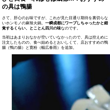
の具は鴨腸
さて、肝心のお味ですが、これが見た目通り期待を裏切らな
いホンモノの麻辣火鍋。
一瞬成都にワープしちゃったかと錯
覚するくらい、とことん四川の味
なのです。
当初はあまりおなかが空いていなかったので、具は控えめに
注文したものの、食べ始めるとおいしくて、店おすすめの鴨
腸（鴨の腸）と寛粉（幅広春雨）を追加。