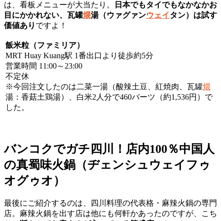
は、看板メニューが大当たり。
日本でもタイでもなかなかお
目にかかれない、瓦罐
煨
湯（ウァグァン
ウェイ
タン）は試す
価値あり
ですよ！
飯米粒（ファミリア）
MRT Huay Kuang駅 1番出口より徒歩約5分
営業時間 11:00～23:00
不定休
※今回注文したのは二菜一湯（酸辣土豆、紅焼肉、瓦罐
煨
湯：香菇土鶏湯）、白米2人分で460バーツ（約1,536円）で
した。
バンコクでガチ四川！店内100％中国人
の真蜀味火鍋（ヂェンシュウェイフゥ
オグゥオ）
最後にご紹介するのは、四川料理の代表格・麻辣火鍋の専門
店。麻辣火鍋を出す店は他にも何軒かあったのですが、こち