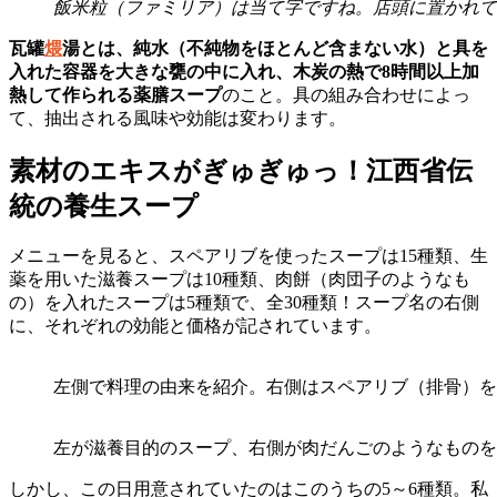
飯米粒（ファミリア）は当て字ですね。店頭に置かれて
瓦罐
煨
湯とは、純水（不純物をほとんど含まない水）と具を
入れた容器を大きな甕の中に入れ、木炭の熱で8時間以上加
熱して作られる薬膳スープ
のこと。具の組み合わせによっ
て、抽出される風味や効能は変わります。
素材のエキスがぎゅぎゅっ！江西省伝
統の養生スープ
メニューを見ると、スペアリブを使ったスープは15種類、生
薬を用いた滋養スープは10種類、肉餅（肉団子のようなも
の）を入れたスープは5種類で、全30種類！スープ名の右側
に、それぞれの効能と価格が記されています。
左側で料理の由来を紹介。右側はスペアリブ（排骨）を
左が滋養目的のスープ、右側が肉だんごのようなものを入
しかし、この日用意されていたのはこのうちの5～6種類。私