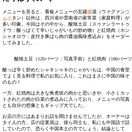
メニューを見ると、看板メニューの瓦罐
煨
湯（ウァグァン
ウ
ェイ
タン）以外は、四川省や雲南省の家常菜（家庭料理）が
多い印象。今回はその中から、酸辣土豆（スゥァンラートゥ
ドウ：酸っぱくて辛いじゃがいもの炒め物）と紅焼肉（ホン
シャオロウ：皮付き豚ばら肉の醤油風味煮込み）をオーダー
してみました。
酸辣土豆（120バーツ：写真手前）と紅焼肉（180バー
酸っぱ辛く炒めたシャキシャキのじゃがいもは、中国の食堂
でよく見る料理で私のお気に入り。これはまさに中国の味そ
のもの！
一方、紅焼肉は大きな角煮状の肉かと思いきや、小さくカッ
トされたの肉が白菜の煮込みに入っており、メニューの写真
とも自分の想像ともギャップ大でした。
お店の方にはあまりお話を聞けませんでしたが、オーナーは
タイ人の方。店の従業員は、彼ら同士も、私にも中国語で話
していたので、恐らく中国本土の方でしょう。結論として