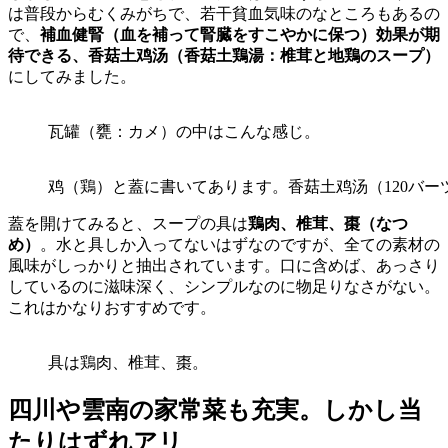
は普段からむくみがちで、若干貧血気味のなところもあるの
で、
補血健腎（血を補って腎臓をすこやかに保つ）効果が期
待できる、香菇土鸡汤（香菇土鶏湯：椎茸と地鶏のスープ）
にしてみました。
瓦罐（甕：カメ）の中はこんな感じ。
鸡（鶏）と蓋に書いてあります。香菇土鸡汤（120バー
蓋を開けてみると、スープの具は
鶏肉、椎茸、棗（なつ
め）
。水と具しか入ってないはずなのですが、全ての素材の
風味がしっかりと抽出されています。口に含めば、あっさり
しているのに滋味深く、シンプルなのに物足りなさがない。
これはかなりおすすめです。
具は鶏肉、椎茸、棗。
四川や雲南の家常菜も充実。しかし当
たりはずれアリ