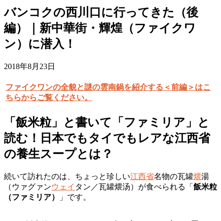
バンコクの西川口に行ってきた（後
編）｜新中華街・輝煌（ファイクワ
ン）に潜入！
2018年8月23日
ファイクワンの全貌と謎の雲南鍋を紹介する＜前編＞はこ
ちらからご覧ください。
「飯米粒」と書いて「ファミリア」と
読む！日本でもタイでもレアな江西省
の養生スープとは？
続いて訪れたのは、ちょっと珍しい
江西省
名物の瓦罐
煨
湯
（ウァグァン
ウェイ
タン／瓦罐煨汤）が食べられる「
飯米粒
（ファミリア）
」です。