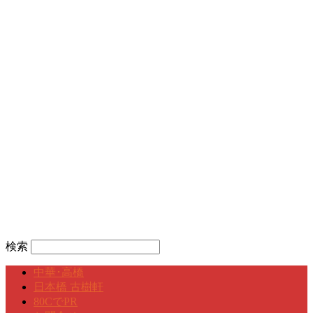
検索
中華･高橋
日本橋 古樹軒
80CでPR