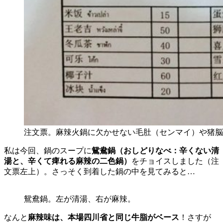
注文票。麻辣火鍋に欠かせない毛肚（センマイ）や猪脳
私は今回、鍋のスープに
鴛鴦鍋（おしどりなべ：辛くない清
湯と、辛くて痺れる麻辣の二色鍋）
をチョイスしました（注
文票左上）。さっそく到着した鍋の中を見てみると…
鴛鴦鍋。左が清湯、右が麻辣。
なんと
麻辣味は、本場四川省と同じ牛脂がベース
！さすが