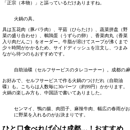
「正宗（本物）」と謳っているだけありますね。
火鍋の具。
具は五花肉（豚バラ肉）、平菇（ひらたけ）、蔬菜拼盘（野
菜の盛り合わせ）、鵪鶉蛋（うずらの卵）、香菜肉丸（香菜
入り肉だんご）をオーダー。牛脂が溶けてスープが沸くまで
少々時間がかかるため、サイドディッシュを注文し、つまみ
ながら待つのもおすすめです。
自助油碟（セルフサービスのタレコーナー）。成都の
麻
お好みで、セルフサービスで作る火鍋のつけだれ（自助油
碟）も。こちらは人数毎に30バーツ（約99円）かかります。
火鍋の楽しみ方も、中国語で書いてありました。
センマイ、鴨の腸、肉団子、麻辣牛肉、幅広の春雨がお
に野菜を入れるのがお決まりです。
ひと口食べれば心は成都…！おすすめ