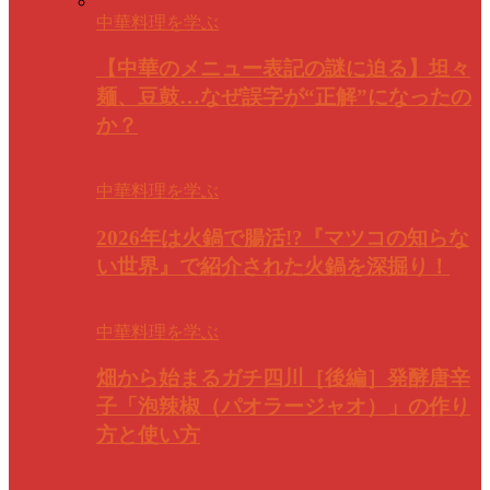
中華料理を学ぶ
【中華のメニュー表記の謎に迫る】坦々
麺、豆鼓…なぜ誤字が“正解”になったの
か？
中華料理を学ぶ
2026年は火鍋で腸活!?『マツコの知らな
い世界』で紹介された火鍋を深掘り！
中華料理を学ぶ
畑から始まるガチ四川［後編］発酵唐辛
子「泡辣椒（パオラージャオ）」の作り
方と使い方