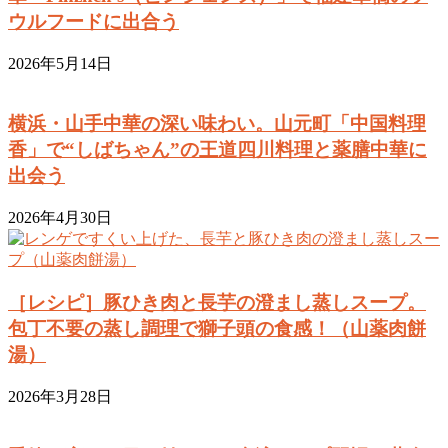
ウルフードに出合う
2026年5月14日
横浜・山手中華の深い味わい。山元町「中国料理
香」で“しばちゃん”の王道四川料理と薬膳中華に
出会う
2026年4月30日
［レシピ］豚ひき肉と長芋の澄まし蒸しスープ。
包丁不要の蒸し調理で獅子頭の食感！（山薬肉餅
湯）
2026年3月28日