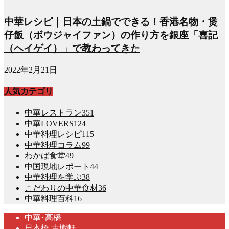
中華レシピ｜日本の土鍋でできる！香港名物・煲
仔飯（ボウジャイファン）の作り方を銀座「喜記
（ヘイゲイ）」で教わってきた
2022年2月21日
人気カテゴリ
中華レストラン
351
中華LOVERS
124
中華料理レシピ
115
中華料理コラム
99
わかば食堂
49
中国現地レポート
44
中華料理を学ぶ
38
こだわりの中華食材
36
中華料理百科
16
中華･高橋
日本橋 古樹軒