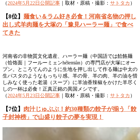
（
2024年5月22日公開記事
｜取材・原稿・撮影：
サトタカ
）
【8位】
麺食い＆ラム好き必食！河南省名物の押し
出し式羊肉麺を大塚の「豫見ハーラー麺」で食べ
てきた
河南省の非物質文化遺産、ハーラー麺（中国語では餄餎麺
（饸饹面｜フールーミェンhélemiàn）の専門店が大塚にオー
プン。ところてんのように生地を押し出して作る麺は中太の
生パスタのようなもっちり感。羊の骨、羊の肉、羊の油を惜
しみなく使った老湯（スープ）に羊油香辣椒をかけた羊尽く
しの一杯は必食！正真正銘の異国メシです。
（
2024年5月23日公開記事
｜取材・原稿・撮影：
サトタカ
）
【7位】
肉汁じゅぶぶ！約30種類の餃子が揃う「餃
子封神榜」で山盛り餃子の夢を実現！