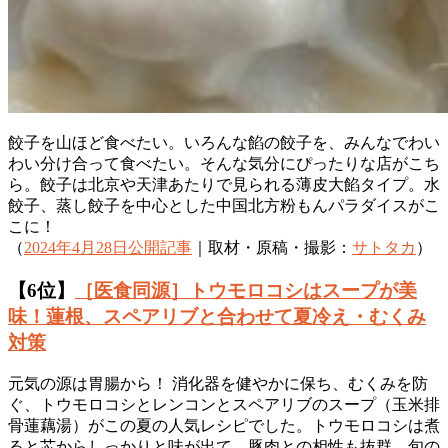
餃子を山ほど食べたい。いろんな餡の餃子を、みんなでわい
わい分け合って食べたい。そんな気分にぴったりな店がこち
ら。餃子は北京や天津あたりで見られる薄皮大餡タイプ。水
餃子、蒸し餃子を中心とした中国北方粉もんパラダイスがこ
こに！
（
2024年4月28日公開記事
｜取材・原稿・撮影：
サトタカ
）
【6位】
［医食同源］トウモロコシはスープが美
味！蓮根、スペアリブと合わせて夏冷え・むくみ
対策
元気の源は胃腸から！ 消化器を健やかに保ち、むくみを防
ぐ、トウモロコシとレンコンとスペアリブのスープ（玉米排
骨蓮藕湯）がこの夏の人気レシピでした。トウモロコシは煮
ると芯からしっかりと味が出て、豚肉との相性も抜群。旬の