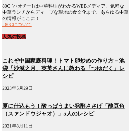
ー
80C [ハオチー] は中華料理がわかるWEBメディア。気軽な
カ
中華ランチからディープな現地の食文化まで、あらゆる中華
イ
の情報がここに！
ブ
- 80Cについて
人気の投稿
これぞ中国家庭料理！トマト卵炒めの作り方－池
袋「沙漠之月」英英さんに教わる「つゆだく」レ
シピ
2023年5月29日
夏に仕込もう！酸っぱうまい発酵ささげ「酸豆角
（スァンドウジャオ）」5人のレシピ
2021年8月11日