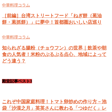
中華料理コラム
［前編］台湾ストリートフード「ねぎ餅（葱油
餅・葱抓餅）」に夢中！首都圏おいしい店巡り
中華料理コラム
知られざる腸粉（チョウフン）の世界｜飲茶や朝
食の人気者！米粉のぷるぷる点心、地域によって
どう違う？
殿堂記事ベスト3
これぞ中国家庭料理！トマト卵炒めの作り方－池
袋「沙漠之月」英英さんに教わる「つゆだく」レ