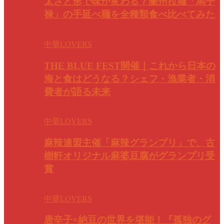
太さと形で味が変わる？蘭州拉麺「馬子
禄」の手延べ麺を全種類食べ比べてみた
中華LOVERS
THE BLUE FEST開催｜これから日本の
海と食はどうなる？シェフ・漁業者・消
費者が語る未来
中華LOVERS
麻辣連盟主催「麻辣グランプリ」で、古
樹軒オリジナル麻婆豆腐がグランプリ受
賞
中華LOVERS
唐辛子×納豆の世界を堪能！『孤独のグ