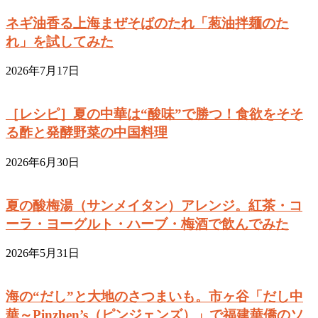
ネギ油香る上海まぜそばのたれ「葱油拌麺のた
れ」を試してみた
2026年7月17日
［レシピ］夏の中華は“酸味”で勝つ！食欲をそそ
る酢と発酵野菜の中国料理
2026年6月30日
夏の酸梅湯（サンメイタン）アレンジ。紅茶・コ
ーラ・ヨーグルト・ハーブ・梅酒で飲んでみた
2026年5月31日
海の“だし”と大地のさつまいも。市ヶ谷「だし中
華～Pinzhen’s（ピンジェンズ）」で福建華僑のソ