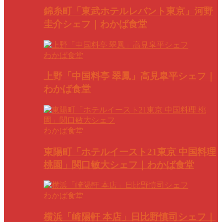
錦糸町「東武ホテルレバント東京」河野
圭介シェフ｜わかば食堂
わかば食堂
上野「中国料亭 翠鳳」高見皐平シェフ｜
わかば食堂
わかば食堂
東陽町「ホテルイースト21東京 中国料理
桃園」関口敏大シェフ｜わかば食堂
わかば食堂
横浜「崎陽軒 本店」日比野慎司シェフ｜