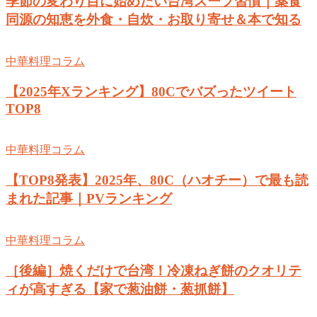
季節の変わり目に始めたい台湾スープ習慣｜薬食
同源の知恵を外食・自炊・お取り寄せ＆本で知る
中華料理コラム
【2025年Xランキング】80Cでバズったツイート
TOP8
中華料理コラム
【TOP8発表】2025年、80C（ハオチー）で最も読
まれた記事｜PVランキング
中華料理コラム
［後編］焼くだけで台湾！冷凍ねぎ餅のクオリテ
ィが高すぎる【家で葱油餅・葱抓餅】