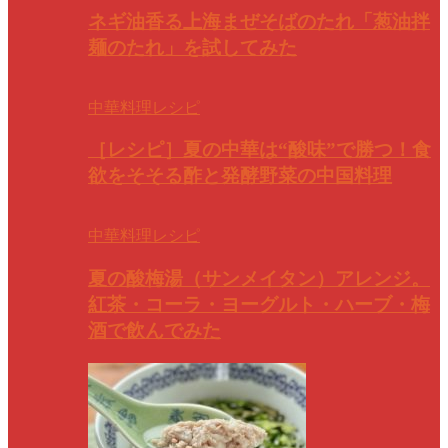
ネギ油香る上海まぜそばのたれ「葱油拌
麺のたれ」を試してみた
中華料理レシピ
［レシピ］夏の中華は“酸味”で勝つ！食
欲をそそる酢と発酵野菜の中国料理
中華料理レシピ
夏の酸梅湯（サンメイタン）アレンジ。
紅茶・コーラ・ヨーグルト・ハーブ・梅
酒で飲んでみた