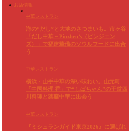
お店情報
中華レストラン
海の“だし”と大地のさつまいも。市ヶ谷
「だし中華～Pinzhen’s（ピンジェン
ズ）」で福建華僑のソウルフードに出合
う
中華レストラン
横浜・山手中華の深い味わい。山元町
「中国料理 香」で“しばちゃん”の王道四
川料理と薬膳中華に出会う
中華レストラン
『ミシュランガイド東京2026』に選ばれ