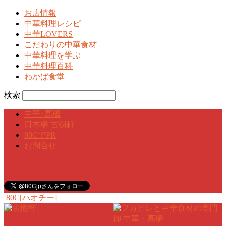
お店情報
中華料理レシピ
中華LOVERS
こだわりの中華食材
中華料理を学ぶ
中華料理百科
わかば食堂
検索
中華･高橋
日本橋 古樹軒
80CでPR
お問合せ
80C[ハオチー]