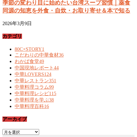
季節の変わり目に始めたい台湾スープ習慣｜薬食
同源の知恵を外食・自炊・お取り寄せ＆本で知る
2026年3月9日
カテゴリ
80C×STORY
1
こだわりの中華食材
36
わかば食堂
49
中国現地レポート
44
中華LOVERS
124
中華レストラン
351
中華料理コラム
99
中華料理レシピ
115
中華料理を学ぶ
38
中華料理百科
16
アーカイブ
ア