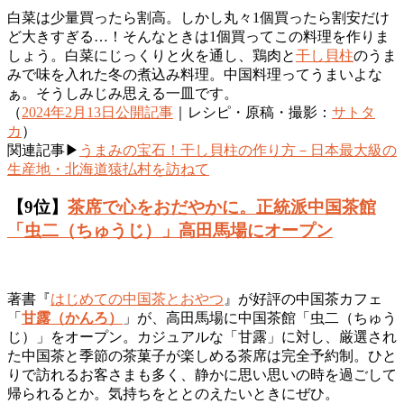
白菜は少量買ったら割高。しかし丸々1個買ったら割安だけ
ど大きすぎる…！そんなときは1個買ってこの料理を作りま
しょう。白菜にじっくりと火を通し、鶏肉と
干し貝柱
のうま
みで味を入れた冬の煮込み料理。中国料理ってうまいよな
ぁ。そうしみじみ思える一皿です。
（
2024年2月13日公開記事
｜レシピ・原稿・撮影：
サトタ
カ
）
関連記事▶
うまみの宝石！干し貝柱の作り方－日本最大級の
生産地・北海道猿払村を訪ねて
【9位】
茶席で心をおだやかに。正統派中国茶館
「虫二（ちゅうじ）」高田馬場にオープン
著書『
はじめての中国茶とおやつ
』が好評の中国茶カフェ
「
甘露（かんろ）
」が、高田馬場に中国茶館「虫二（ちゅう
じ）」をオープン。カジュアルな「甘露」に対し、厳選され
た中国茶と季節の茶菓子が楽しめる茶席は完全予約制。ひと
りで訪れるお客さまも多く、静かに思い思いの時を過ごして
帰られるとか。気持ちをととのえたいときにぜひ。