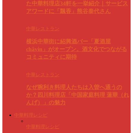
た中華料理店34軒を一挙紹介｜サービス
アワードに「飄香」熊谷泰代さん
中華レストラン
横浜中華街に紹興酒バー「夏酒屋
châvin」がオープン。酒文化でつながる
コミュニティに期待
中華レストラン
なぜ腕利き料理人たちは入曽へ通うの
か？四川料理店「中国家庭料理 蓮華（れ
んげ）」の魅力
中華料理レシピ
中華料理レシピ