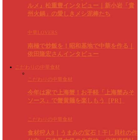
ルメ』松重豊インタビュー｜新小岩「貴
州火鍋」の愛しきメシ泥棒たち
中華LOVERS
南極で炒飯を！昭和基地で中華を作る｜
依田隆宏さんインタビュー
こだわりの中華食材
こだわりの中華食材
今年は家で上海蟹！お手軽「上海蟹みそ
ソース」で蟹黄麺を楽しもう［PR］
こだわりの中華食材
食材狩人8｜うまみの宝石！干し貝柱の作