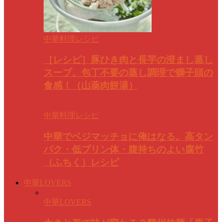
中華料理レシピ
［レシピ］豚ひき肉と長芋の澄まし蒸し
スープ。包丁不要の蒸し調理で獅子頭の
食感！（山薬肉餅湯）
中華料理レシピ
中華でベジマッチョに俺はなる。高タン
パク・低プリン体・腹持ちのよい腐竹
（ふちく）レシピ
中華LOVERS
中華LOVERS