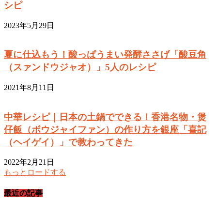
シピ
2023年5月29日
夏に仕込もう！酸っぱうまい発酵ささげ「酸豆角
（スァンドウジャオ）」5人のレシピ
2021年8月11日
中華レシピ｜日本の土鍋でできる！香港名物・煲
仔飯（ボウジャイファン）の作り方を銀座「喜記
（ヘイゲイ）」で教わってきた
2022年2月21日
もっとロードする
最近の記事