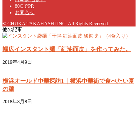
80CでPR
お問合せ
© CHUKA TAKAHASHI INC. All Rights Reverved.
他の記事
幅広インスタント麺「紅油面皮」を作ってみた。
2019年4月9日
横浜オールド中華探訪1｜横浜中華街で食べたい夏
の麺
2018年8月8日