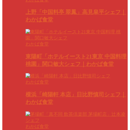
上野「中国料亭 翠鳳」高見皐平シェフ｜
わかば食堂
わかば食堂
東陽町「ホテルイースト21東京 中国料理
桃園」関口敏大シェフ｜わかば食堂
わかば食堂
横浜「崎陽軒 本店」日比野慎司シェフ｜
わかば食堂
わかば食堂