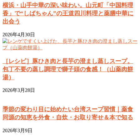
横浜・山手中華の深い味わい。山元町「中国料理
香」で“しばちゃん”の王道四川料理と薬膳中華に
出会う
2026年4月30日
［レシピ］豚ひき肉と長芋の澄まし蒸しスープ。
包丁不要の蒸し調理で獅子頭の食感！（山薬肉餅
湯）
2026年3月28日
季節の変わり目に始めたい台湾スープ習慣｜薬食
同源の知恵を外食・自炊・お取り寄せ＆本で知る
2026年3月9日