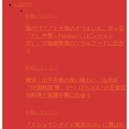
お店情報
中華レストラン
海の“だし”と大地のさつまいも。市ヶ谷
「だし中華～Pinzhen’s（ピンジェン
ズ）」で福建華僑のソウルフードに出合
う
中華レストラン
横浜・山手中華の深い味わい。山元町
「中国料理 香」で“しばちゃん”の王道四
川料理と薬膳中華に出会う
中華レストラン
『ミシュランガイド東京2026』に選ばれ