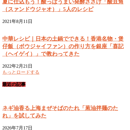
夏に仕込もう！酸っぱうまい発酵ささげ「酸豆角
（スァンドウジャオ）」5人のレシピ
2021年8月11日
中華レシピ｜日本の土鍋でできる！香港名物・煲
仔飯（ボウジャイファン）の作り方を銀座「喜記
（ヘイゲイ）」で教わってきた
2022年2月21日
もっとロードする
最近の記事
ネギ油香る上海まぜそばのたれ「葱油拌麺のた
れ」を試してみた
2026年7月17日