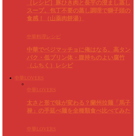
［レシピ］豚ひき肉と長芋の澄まし蒸し
スープ。包丁不要の蒸し調理で獅子頭の
食感！（山薬肉餅湯）
中華料理レシピ
中華でベジマッチョに俺はなる。高タン
パク・低プリン体・腹持ちのよい腐竹
（ふちく）レシピ
中華LOVERS
中華LOVERS
太さと形で味が変わる？蘭州拉麺「馬子
禄」の手延べ麺を全種類食べ比べてみた
中華LOVERS