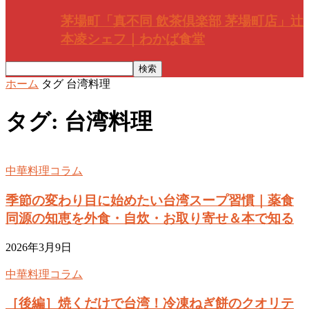
茅場町「真不同 飲茶倶楽部 茅場町店」辻
本凌シェフ｜わかば食堂
ホーム
タグ
台湾料理
タグ: 台湾料理
中華料理コラム
季節の変わり目に始めたい台湾スープ習慣｜薬食
同源の知恵を外食・自炊・お取り寄せ＆本で知る
2026年3月9日
中華料理コラム
［後編］焼くだけで台湾！冷凍ねぎ餅のクオリテ