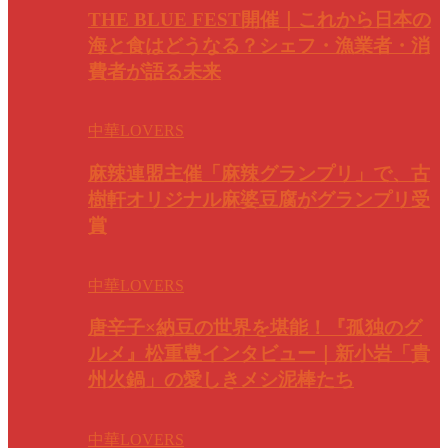
THE BLUE FEST開催｜これから日本の
海と食はどうなる？シェフ・漁業者・消
費者が語る未来
中華LOVERS
麻辣連盟主催「麻辣グランプリ」で、古
樹軒オリジナル麻婆豆腐がグランプリ受
賞
中華LOVERS
唐辛子×納豆の世界を堪能！『孤独のグ
ルメ』松重豊インタビュー｜新小岩「貴
州火鍋」の愛しきメシ泥棒たち
中華LOVERS