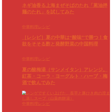
ネギ油香る上海まぜそばのたれ「葱油拌
麺のたれ」を試してみた
中華料理レシピ
［レシピ］夏の中華は“酸味”で勝つ！食
欲をそそる酢と発酵野菜の中国料理
中華料理レシピ
夏の酸梅湯（サンメイタン）アレンジ。
紅茶・コーラ・ヨーグルト・ハーブ・梅
酒で飲んでみた
中華料理レシピ