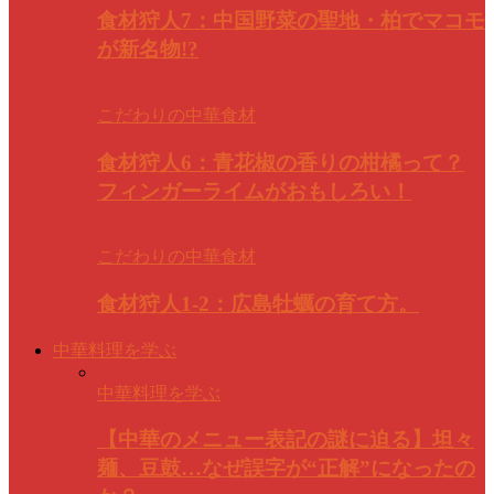
食材狩人7：中国野菜の聖地・柏でマコモ
が新名物!?
こだわりの中華食材
食材狩人6：青花椒の香りの柑橘って？
フィンガーライムがおもしろい！
こだわりの中華食材
食材狩人1-2：広島牡蠣の育て方。
中華料理を学ぶ
中華料理を学ぶ
【中華のメニュー表記の謎に迫る】坦々
麺、豆鼓…なぜ誤字が“正解”になったの