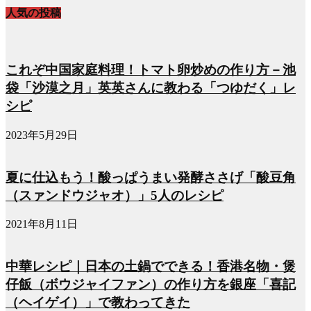
人気の投稿
これぞ中国家庭料理！トマト卵炒めの作り方－池
袋「沙漠之月」英英さんに教わる「つゆだく」レ
シピ
2023年5月29日
夏に仕込もう！酸っぱうまい発酵ささげ「酸豆角
（スァンドウジャオ）」5人のレシピ
2021年8月11日
中華レシピ｜日本の土鍋でできる！香港名物・煲
仔飯（ボウジャイファン）の作り方を銀座「喜記
（ヘイゲイ）」で教わってきた