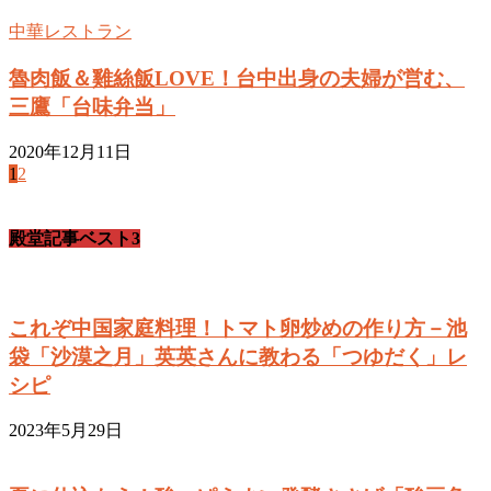
中華レストラン
魯肉飯＆雞絲飯LOVE！台中出身の夫婦が営む、
三鷹「台味弁当」
2020年12月11日
1
2
殿堂記事ベスト3
これぞ中国家庭料理！トマト卵炒めの作り方－池
袋「沙漠之月」英英さんに教わる「つゆだく」レ
シピ
2023年5月29日