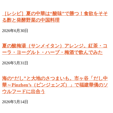
［レシピ］夏の中華は“酸味”で勝つ！食欲をそそ
る酢と発酵野菜の中国料理
2026年6月30日
夏の酸梅湯（サンメイタン）アレンジ。紅茶・コ
ーラ・ヨーグルト・ハーブ・梅酒で飲んでみた
2026年5月31日
海の“だし”と大地のさつまいも。市ヶ谷「だし中
華～Pinzhen’s（ピンジェンズ）」で福建華僑のソ
ウルフードに出合う
2026年5月14日