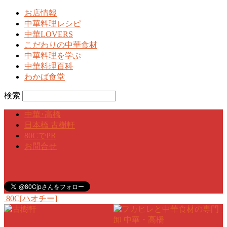
お店情報
中華料理レシピ
中華LOVERS
こだわりの中華食材
中華料理を学ぶ
中華料理百科
わかば食堂
検索
中華･高橋
日本橋 古樹軒
80CでPR
お問合せ
80C[ハオチー]