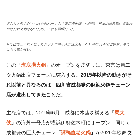
ずらりと並んだ「つけたれバー」も「海底撈火鍋」の特徴。日本の鍋料理に多彩な
つけだれ文化はないため、これも新鮮だった。
今では珍しくなくなったタッチパネル式の注文も、2015年の日本では斬新。今で
はもう驚かない。
この「
海底撈火鍋
」のオープンを皮切りに、東京は第二
次火鍋出店フェーズに突入する。
2015年以降の動きがそ
れ以前と異なるのは、四川省成都発の麻辣火鍋チェーン
店が進出してきた
ことだ。
主な店では、2019年6月、成都に本店を構える
「
蜀大
侠
」
の海外一号店が横浜伊勢佐木町にオープン。同じく
成都発の巨大チェーン
「
譚鴨血老火鍋
」
が2020年歌舞伎