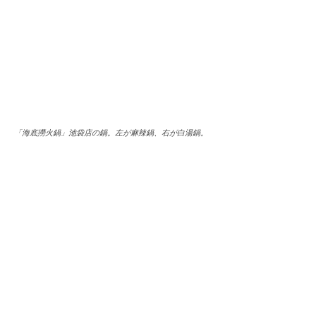
「海底撈火鍋」池袋店の鍋。左が麻辣鍋、右が白湯鍋。