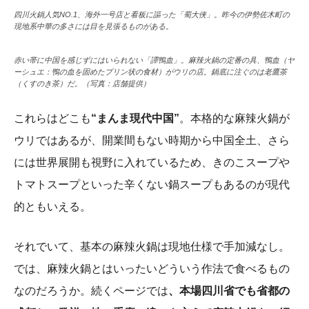
四川火鍋人気NO.1、海外一号店と看板に謳った「蜀大侠」。昨今の伊勢佐木町の
現地系中華の多さには目を見張るものがある。
赤い帯に中国を感じずにはいられない「譚鴨血」。麻辣火鍋の定番の具、鴨血（ヤ
ーシュエ：鴨の血を固めたプリン状の食材）がウリの店。鍋底に注ぐのは老鷹茶
（くすのき茶）だ。（写真：店舗提供）
これらはどこも
“まんま現代中国”
。本格的な麻辣火鍋が
ウリではあるが、開業間もない時期から中国全土、さら
には世界展開も視野に入れているため、きのこスープや
トマトスープといった辛くない鍋スープもあるのが現代
的ともいえる。
それでいて、基本の麻辣火鍋は現地仕様で手加減なし。
では、麻辣火鍋とはいったいどういう作法で食べるもの
なのだろうか。続くページでは
、本場四川省でも省都の