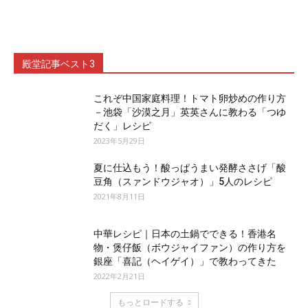
殿堂記事ベスト3
これぞ中国家庭料理！トマト卵炒めの作り方
－池袋「沙漠之月」英英さんに教わる「つゆ
だく」レシピ
2023年5月29日
夏に仕込もう！酸っぱうまい発酵ささげ「酸
豆角（スァンドウジャオ）」5人のレシピ
2021年8月11日
中華レシピ｜日本の土鍋でできる！香港名
物・煲仔飯（ボウジャイファン）の作り方を
銀座「喜記（ヘイゲイ）」で教わってきた
2022年2月21日
もっとロードする