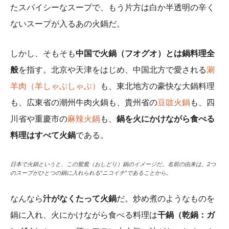
たスパイシーなスープで、もう片方は白か半透明の辛く
ないスープが入るあの火鍋だ。
しかし、そもそも
中国で火鍋（フオグオ）とは鍋料理全
般
を指す。北京や天津をはじめ、中国北方で愛される
涮
羊肉（羊しゃぶしゃぶ）
も、東北地方の豪快な大鍋料理
も、広東省の潮州牛肉火鍋も、貴州省の
豆豉火鍋
も、四
川省や重慶市の
麻辣火鍋
も、
鍋を火にかけながら食べる
料理はすべて火鍋
である。
日本で火鍋というと、この鴛鴦（おしどり）鍋のイメージだ。名前の由来は、2つ
のスープがひとつの鍋に入れられる“ニコイチ”であることから。
なんなら
汁がなくたって火鍋
だ。炒め煮のようなものを
鍋に入れ、火にかけながら食べる料理は
干鍋（乾鍋：ガ