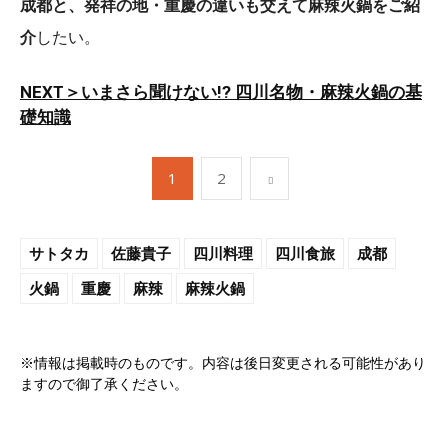
成都と、発祥の地・重慶の違いも交えて麻辣火鍋をご紹
介
したい。
NEXT＞いまさら聞けない!? 四川名物・麻辣火鍋の基
礎知識
1
2
サトタカ
佐藤貴子
四川料理
四川食旅
成都
火鍋
重慶
麻辣
麻辣火鍋
※情報は掲載時のものです。内容は後日変更される可能性があり
ますので御了承ください。