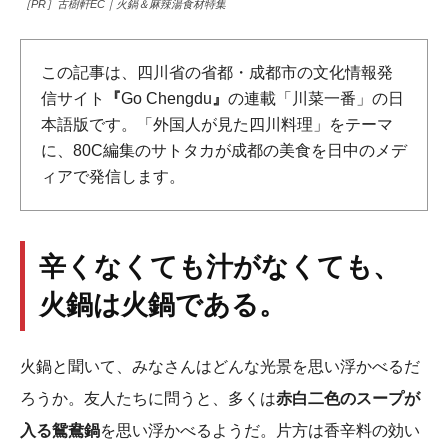
［PR］古樹軒EC｜火鍋＆麻辣湯食材特集
この記事は、四川省の省都・成都市の文化情報発
信サイト
『
Go Chengdu
』
の連載「川菜一番」の日
本語版です。「外国人が見た四川料理」をテーマ
に、80C編集のサトタカが成都の美食を日中のメデ
ィアで発信します。
辛くなくても汁がなくても、
火鍋は火鍋である。
火鍋と聞いて、みなさんはどんな光景を思い浮かべるだ
ろうか。友人たちに問うと、多くは
赤白二色のスープが
入る鴛鴦鍋
を思い浮かべるようだ。片方は香辛料の効い