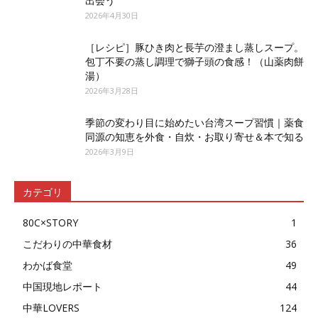
出会う
2026年4月30日
［レシピ］豚ひき肉と長芋の澄まし蒸しスープ。
包丁不要の蒸し調理で獅子頭の食感！（山薬肉餅
湯）
2026年3月28日
季節の変わり目に始めたい台湾スープ習慣｜薬食
同源の知恵を外食・自炊・お取り寄せ＆本で知る
2026年3月9日
カテゴリ
80C×STORY
1
こだわりの中華食材
36
わかば食堂
49
中国現地レポート
44
中華LOVERS
124