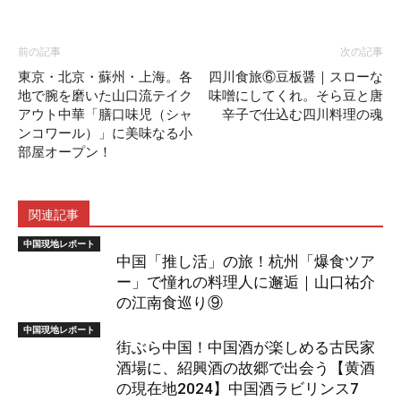
前の記事
次の記事
東京・北京・蘇州・上海。各
四川食旅⑥豆板醤｜スローな
地で腕を磨いた山口流テイク
味噌にしてくれ。そら豆と唐
アウト中華「膳口味児（シャ
辛子で仕込む四川料理の魂
ンコワール）」に美味なる小
部屋オープン！
関連記事
中国現地レポート
中国「推し活」の旅！杭州「爆食ツア
ー」で憧れの料理人に邂逅｜山口祐介
の江南食巡り⑨
中国現地レポート
街ぶら中国！中国酒が楽しめる古民家
酒場に、紹興酒の故郷で出会う【黄酒
の現在地2024】中国酒ラビリンス7