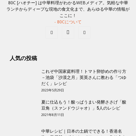
80C [ハオチー] は中華料理がわかるWEBメディア。気軽な中華
ランチからディープな現地の食文化まで、あらゆる中華の情報が
ここに！
- 80Cについて
人気の投稿
これぞ中国家庭料理！トマト卵炒めの作り方
－池袋「沙漠之月」英英さんに教わる「つゆ
だく」レシピ
2023年5月29日
夏に仕込もう！酸っぱうまい発酵ささげ「酸
豆角（スァンドウジャオ）」5人のレシピ
2021年8月11日
中華レシピ｜日本の土鍋でできる！香港名