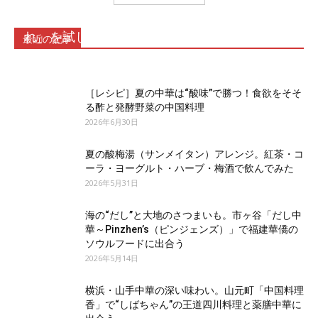
ネギ油香る上海まぜそばのたれ「葱油拌麺のた
れ」を試してみた
最近の記事
2026年7月17日
［レシピ］夏の中華は“酸味”で勝つ！食欲をそそ
る酢と発酵野菜の中国料理
2026年6月30日
夏の酸梅湯（サンメイタン）アレンジ。紅茶・コ
ーラ・ヨーグルト・ハーブ・梅酒で飲んでみた
2026年5月31日
海の“だし”と大地のさつまいも。市ヶ谷「だし中
華～Pinzhen’s（ピンジェンズ）」で福建華僑の
ソウルフードに出合う
2026年5月14日
横浜・山手中華の深い味わい。山元町「中国料理
香」で“しばちゃん”の王道四川料理と薬膳中華に