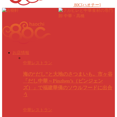
80C[ハオチー]
お店情報
中華レストラン
海の“だし”と大地のさつまいも。市ヶ谷
「だし中華～Pinzhen’s（ピンジェン
ズ）」で福建華僑のソウルフードに出合
う
中華レストラン