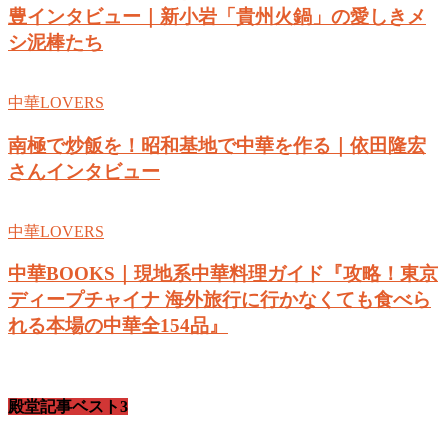
豊インタビュー｜新小岩「貴州火鍋」の愛しきメ
シ泥棒たち
中華LOVERS
南極で炒飯を！昭和基地で中華を作る｜依田隆宏
さんインタビュー
中華LOVERS
中華BOOKS｜現地系中華料理ガイド『攻略！東京
ディープチャイナ 海外旅行に行かなくても食べら
れる本場の中華全154品』
殿堂記事ベスト3