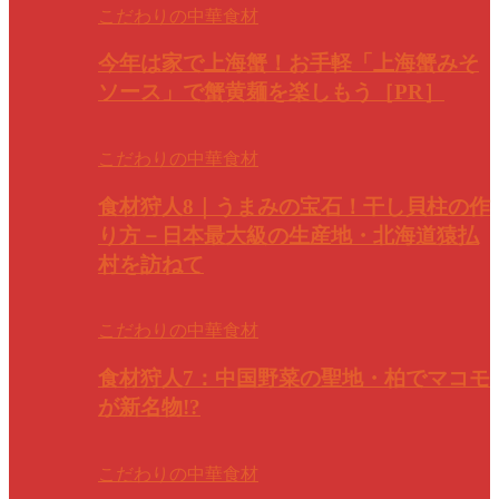
こだわりの中華食材
今年は家で上海蟹！お手軽「上海蟹みそ
ソース」で蟹黄麺を楽しもう［PR］
こだわりの中華食材
食材狩人8｜うまみの宝石！干し貝柱の作
り方－日本最大級の生産地・北海道猿払
村を訪ねて
こだわりの中華食材
食材狩人7：中国野菜の聖地・柏でマコモ
が新名物!?
こだわりの中華食材