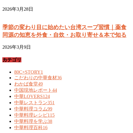
2026年3月28日
季節の変わり目に始めたい台湾スープ習慣｜薬食
同源の知恵を外食・自炊・お取り寄せ＆本で知る
2026年3月9日
カテゴリ
80C×STORY
1
こだわりの中華食材
36
わかば食堂
49
中国現地レポート
44
中華LOVERS
124
中華レストラン
351
中華料理コラム
99
中華料理レシピ
115
中華料理を学ぶ
38
中華料理百科
16