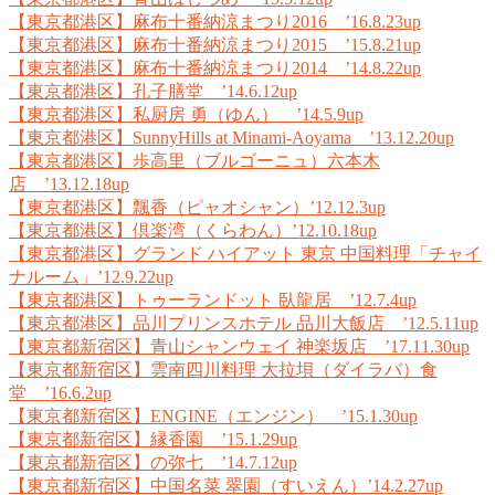
【東京都港区】麻布十番納涼まつり2016 ’16.8.23up
【東京都港区】麻布十番納涼まつり2015 ’15.8.21up
【東京都港区】麻布十番納涼まつり2014 ’14.8.22up
【東京都港区】孔子膳堂 ’14.6.12up
【東京都港区】私厨房 勇（ゆん） ’14.5.9up
【東京都港区】SunnyHills at Minami-Aoyama ’13.12.20up
【東京都港区】歩高里（ブルゴーニュ）六本木
店 ’13.12.18up
【東京都港区】飄香（ピャオシャン）’12.12.3up
【東京都港区】倶楽湾（くらわん）’12.10.18up
【東京都港区】グランド ハイアット 東京 中国料理「チャイ
ナルーム」’12.9.22up
【東京都港区】トゥーランドット 臥龍居 ’12.7.4up
【東京都港区】品川プリンスホテル 品川大飯店 ’12.5.11up
【東京都新宿区】青山シャンウェイ 神楽坂店 ’17.11.30up
【東京都新宿区】雲南四川料理 大拉垻（ダイラバ）食
堂 ’16.6.2up
【東京都新宿区】ENGINE（エンジン） ’15.1.30up
【東京都新宿区】縁香園 ’15.1.29up
【東京都新宿区】の弥七 ’14.7.12up
【東京都新宿区】中国名菜 翠園（すいえん）’14.2.27up