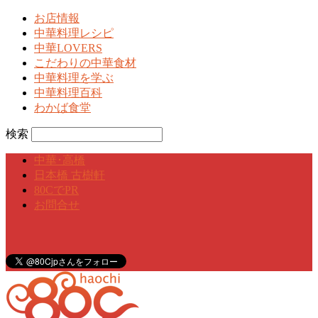
お店情報
中華料理レシピ
中華LOVERS
こだわりの中華食材
中華料理を学ぶ
中華料理百科
わかば食堂
検索
中華･高橋
日本橋 古樹軒
80CでPR
お問合せ