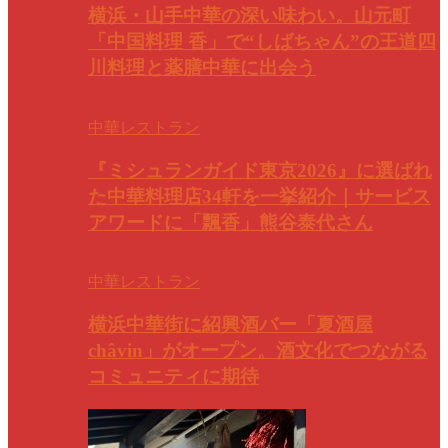
横浜・山手中華の深い味わい。山元町
「中国料理 香」で“しばちゃん”の王道四
川料理と薬膳中華に出会う
中華レストラン
『ミシュランガイド東京2026』に選ばれ
た中華料理店34軒を一挙紹介｜サービス
アワードに「飄香」熊谷泰代さん
中華レストラン
横浜中華街に紹興酒バー「夏酒屋
châvin」がオープン。酒文化でつながる
コミュニティに期待