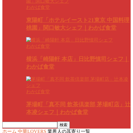
わかば食堂
東陽町「ホテルイースト21東京 中国料理
桃園」関口敏大シェフ｜わかば食堂
わかば食堂
横浜「崎陽軒 本店」日比野慎司シェフ｜
わかば食堂
わかば食堂
茅場町「真不同 飲茶倶楽部 茅場町店」辻
本凌シェフ｜わかば食堂
ホーム
中華LOVERS
業界人の耳寄り一覧