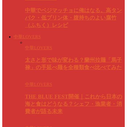
中華でベジマッチョに俺はなる。高タン
パク・低プリン体・腹持ちのよい腐竹
（ふちく）レシピ
中華LOVERS
中華LOVERS
太さと形で味が変わる？蘭州拉麺「馬子
禄」の手延べ麺を全種類食べ比べてみた
中華LOVERS
THE BLUE FEST開催｜これから日本の
海と食はどうなる？シェフ・漁業者・消
費者が語る未来