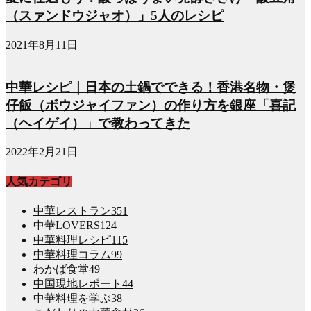
（スァンドウジャオ）」5人のレシピ
2021年8月11日
中華レシピ｜日本の土鍋でできる！香港名物・煲
仔飯（ボウジャイファン）の作り方を銀座「喜記
（ヘイゲイ）」で教わってきた
2022年2月21日
人気カテゴリ
中華レストラン
351
中華LOVERS
124
中華料理レシピ
115
中華料理コラム
99
わかば食堂
49
中国現地レポート
44
中華料理を学ぶ
38