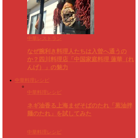
中華レストラン
なぜ腕利き料理人たちは入曽へ通うの
か？四川料理店「中国家庭料理 蓮華（れ
んげ）」の魅力
中華料理レシピ
中華料理レシピ
ネギ油香る上海まぜそばのたれ「葱油拌
麺のたれ」を試してみた
中華料理レシピ