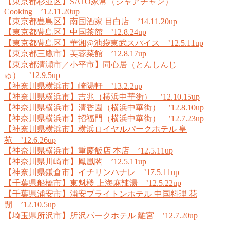
【東京都杉並区】SATO家常（ジャアチャン）
Cooking ’12.11.20up
【東京都豊島区】南国酒家 目白店 ’14.11.20up
【東京都豊島区】中国茶館 ’12.8.24up
【東京都豊島区】華湘@池袋東武スパイス ’12.5.11up
【東京都三鷹市】芙蓉菜館 ’12.8.17up
【東京都清瀬市／小平市】同心居（とんしんじ
ゅ） ’12.9.5up
【神奈川県横浜市】崎陽軒 ’13.2.2up
【神奈川県横浜市】吉兆（横浜中華街） ’12.10.15up
【神奈川県横浜市】清香園（横浜中華街） ’12.8.10up
【神奈川県横浜市】招福門（横浜中華街） ’12.7.23up
【神奈川県横浜市】横浜ロイヤルパークホテル 皇
苑 ’12.6.26up
【神奈川県横浜市】重慶飯店 本店 ’12.5.11up
【神奈川県川崎市】鳳凰閣 ’12.5.11up
【神奈川県鎌倉市】イチリンハナレ ’17.5.11up
【千葉県船橋市】東魁楼 上海麻辣湯 ’12.5.22up
【千葉県浦安市】浦安ブライトンホテル 中国料理 花
閒 ’12.10.5up
【埼玉県所沢市】所沢パークホテル 離宮 ’12.7.20up