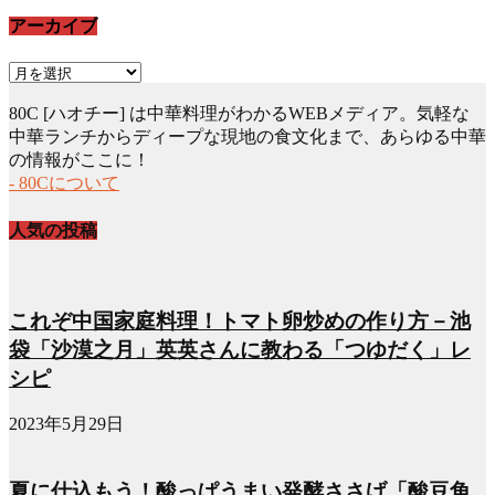
アーカイブ
ア
ー
80C [ハオチー] は中華料理がわかるWEBメディア。気軽な
カ
中華ランチからディープな現地の食文化まで、あらゆる中華
イ
の情報がここに！
ブ
- 80Cについて
人気の投稿
これぞ中国家庭料理！トマト卵炒めの作り方－池
袋「沙漠之月」英英さんに教わる「つゆだく」レ
シピ
2023年5月29日
夏に仕込もう！酸っぱうまい発酵ささげ「酸豆角