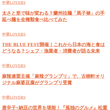
中華LOVERS
太さと形で味が変わる？蘭州拉麺「馬子禄」の手
延べ麺を全種類食べ比べてみた
中華LOVERS
THE BLUE FEST開催｜これから日本の海と食は
どうなる？シェフ・漁業者・消費者が語る未来
中華LOVERS
麻辣連盟主催「麻辣グランプリ」で、古樹軒オリ
ジナル麻婆豆腐がグランプリ受賞
中華LOVERS
唐辛子×納豆の世界を堪能！『孤独のグルメ』松重