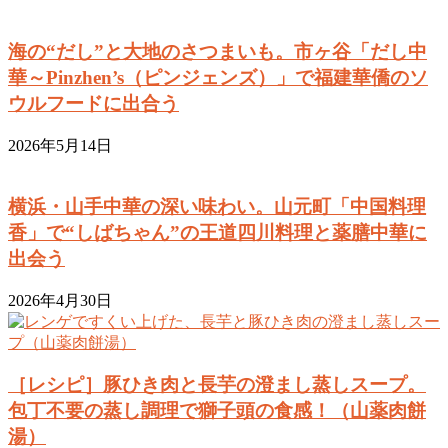
海の“だし”と大地のさつまいも。市ヶ谷「だし中
華～Pinzhen’s（ピンジェンズ）」で福建華僑のソ
ウルフードに出合う
2026年5月14日
横浜・山手中華の深い味わい。山元町「中国料理
香」で“しばちゃん”の王道四川料理と薬膳中華に
出会う
2026年4月30日
［レシピ］豚ひき肉と長芋の澄まし蒸しスープ。
包丁不要の蒸し調理で獅子頭の食感！（山薬肉餅
湯）