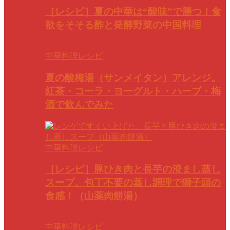
［レシピ］夏の中華は“酸味”で勝つ！食
欲をそそる酢と発酵野菜の中国料理
中華料理レシピ
夏の酸梅湯（サンメイタン）アレンジ。
紅茶・コーラ・ヨーグルト・ハーブ・梅
酒で飲んでみた
中華料理レシピ
［レシピ］豚ひき肉と長芋の澄まし蒸し
スープ。包丁不要の蒸し調理で獅子頭の
食感！（山薬肉餅湯）
中華料理レシピ