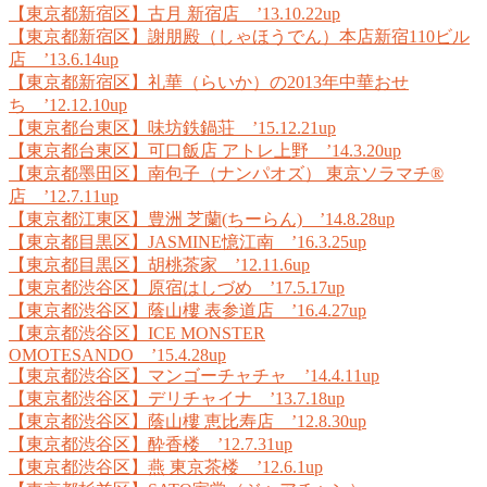
【東京都新宿区】古月 新宿店 ’13.10.22up
【東京都新宿区】謝朋殿（しゃほうでん）本店新宿110ビル
店 ’13.6.14up
【東京都新宿区】礼華（らいか）の2013年中華おせ
ち ’12.12.10up
【東京都台東区】味坊鉄鍋荘 ’15.12.21up
【東京都台東区】可口飯店 アトレ上野 ’14.3.20up
【東京都墨田区】南包子（ナンパオズ） 東京ソラマチ®
店 ’12.7.11up
【東京都江東区】豊洲 芝蘭(ちーらん) ’14.8.28up
【東京都目黒区】JASMINE憶江南 ’16.3.25up
【東京都目黒区】胡桃茶家 ’12.11.6up
【東京都渋谷区】原宿はしづめ ’17.5.17up
【東京都渋谷区】蔭山樓 表参道店 ’16.4.27up
【東京都渋谷区】ICE MONSTER
OMOTESANDO ’15.4.28up
【東京都渋谷区】マンゴーチャチャ ’14.4.11up
【東京都渋谷区】デリチャイナ ’13.7.18up
【東京都渋谷区】蔭山樓 恵比寿店 ’12.8.30up
【東京都渋谷区】酔香楼 ’12.7.31up
【東京都渋谷区】燕 東京茶楼 ’12.6.1up