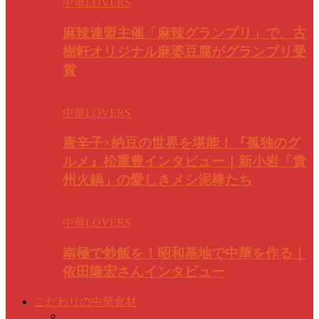
中華LOVERS
麻辣連盟主催「麻辣グランプリ」で、古
樹軒オリジナル麻婆豆腐がグランプリ受
賞
中華LOVERS
唐辛子×納豆の世界を堪能！『孤独のグ
ルメ』松重豊インタビュー｜新小岩「貴
州火鍋」の愛しきメシ泥棒たち
中華LOVERS
南極で炒飯を！昭和基地で中華を作る｜
依田隆宏さんインタビュー
こだわりの中華食材