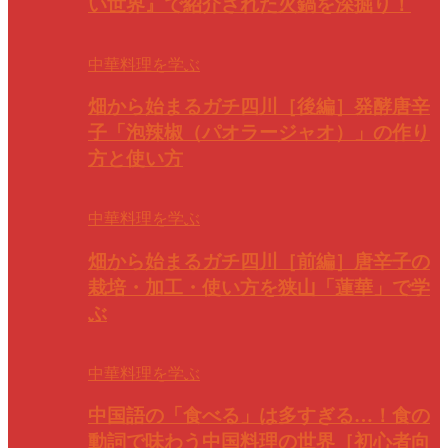
い世界』で紹介された火鍋を深掘り！
中華料理を学ぶ
畑から始まるガチ四川［後編］発酵唐辛
子「泡辣椒（パオラージャオ）」の作り
方と使い方
中華料理を学ぶ
畑から始まるガチ四川［前編］唐辛子の
栽培・加工・使い方を狭山「蓮華」で学
ぶ
中華料理を学ぶ
中国語の「食べる」は多すぎる…！食の
動詞で味わう中国料理の世界［初心者向