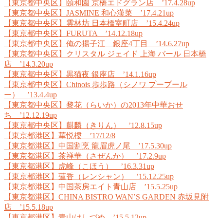
【東京都中央区】頤和園 京橋エドグラン店 ’17.4.28up
【東京都中央区】JASMINE 和心漢菜 ’17.4.21up
【東京都中央区】雲林坊 日本橋室町店 ’15.4.24up
【東京都中央区】FURUTA ’14.12.18up
【東京都中央区】俺の揚子江 銀座4丁目 ’14.6.27up
【東京都中央区】クリスタル ジェイド 上海 バール 日本橋
店 ’14.3.20up
【東京都中央区】黒猫夜 銀座店 ’14.1.16up
【東京都中央区】Chinois 歩歩路（シノワ プープール
ー） ’13.4.4up
【東京都中央区】黎花（らいか）の2013年中華おせ
ち ’12.12.19up
【東京都中央区】麒麟（きりん） ’12.8.15up
【東京都港区】華悦樓 ’17/12/8
【東京都港区】中国割烹 龍眉虎ノ尾 ’17.5.30up
【東京都港区】茶禅華（さぜんか） ’17.2.9up
【東京都港区】虎峰（こほう） ’16.3.31up
【東京都港区】蓮香（レンシャン） ’15.12.25up
【東京都港区】中国茶房エイト青山店 ’15.5.25up
【東京都港区】CHINA BISTRO WAN’S GARDEN 赤坂見附
店 ’15.5.18up
【東京都港区】青山はしづめ ’15.5.12up