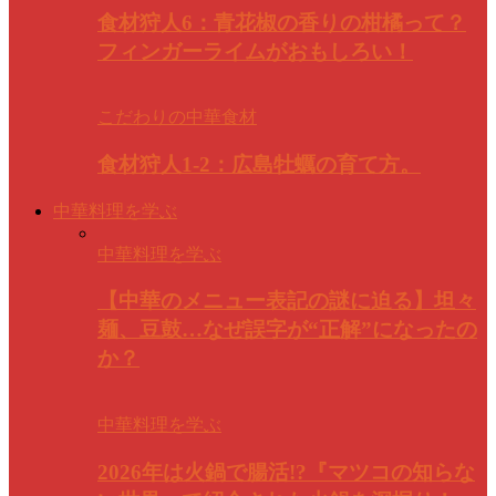
食材狩人6：青花椒の香りの柑橘って？
フィンガーライムがおもしろい！
こだわりの中華食材
食材狩人1-2：広島牡蠣の育て方。
中華料理を学ぶ
中華料理を学ぶ
【中華のメニュー表記の謎に迫る】坦々
麺、豆鼓…なぜ誤字が“正解”になったの
か？
中華料理を学ぶ
2026年は火鍋で腸活!?『マツコの知らな