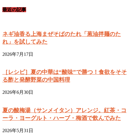
最近の記事
ネギ油香る上海まぜそばのたれ「葱油拌麺のた
れ」を試してみた
2026年7月17日
［レシピ］夏の中華は“酸味”で勝つ！食欲をそそ
る酢と発酵野菜の中国料理
2026年6月30日
夏の酸梅湯（サンメイタン）アレンジ。紅茶・コ
ーラ・ヨーグルト・ハーブ・梅酒で飲んでみた
2026年5月31日