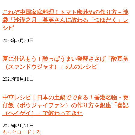
これぞ中国家庭料理！トマト卵炒めの作り方－池
袋「沙漠之月」英英さんに教わる「つゆだく」レ
シピ
2023年5月29日
夏に仕込もう！酸っぱうまい発酵ささげ「酸豆角
（スァンドウジャオ）」5人のレシピ
2021年8月11日
中華レシピ｜日本の土鍋でできる！香港名物・煲
仔飯（ボウジャイファン）の作り方を銀座「喜記
（ヘイゲイ）」で教わってきた
2022年2月21日
もっとロードする